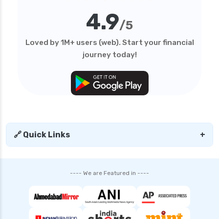
personal loan in mumbai
4.9
personal loan in tamilnadu
/5
personal loan in telangana
Loved by 1M+ users (web). Start your financial
personal loan in tirunelveli
journey today!
personal loan in uttar pradesh
personal loan interest rates
personal loan with low salary
personal loans for medical emergency
sbi personal loan interest rates
🔗 Quick Links
+
shriram finance personal loan interest rate
smfg india personal loan interest rate
---- We are Featured in ----
tata capital personal loan interest rate
top 10 Personal loan apps
what is a personal loan