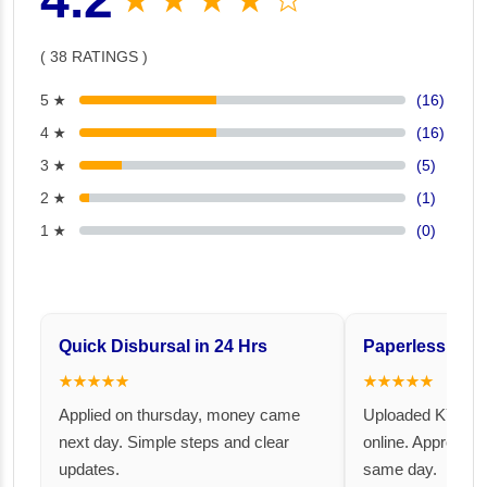
( 38 RATINGS )
5 ★
(16)
4 ★
(16)
3 ★
(5)
2 ★
(1)
1 ★
(0)
Quick Disbursal in 24 Hrs
Paperless and 
★★★★★
★★★★★
Applied on thursday, money came
Uploaded KYC an
next day. Simple steps and clear
online. Approval 
updates.
same day.