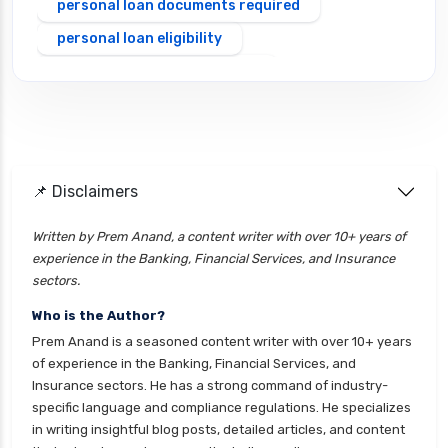
personal loan documents required
personal loan eligibility
Personal loan emi calculator
Personal loan interest rate
personal loan application process
personal loan eligibility axis
📌 Disclaimers
personal loan eligibility cholamandalam
finance
Written by Prem Anand, a content writer with over 10+ years of
experience in the Banking, Financial Services, and Insurance
personal loan eligibility hdfc
sectors.
personal loan eligibility icici
Who is the Author?
personal loan eligibility idfc
Prem Anand is a seasoned content writer with over 10+ years
personal loan eligibility incred
of experience in the Banking, Financial Services, and
Insurance sectors. He has a strong command of industry-
personal loan eligibility indusind bank
specific language and compliance regulations. He specializes
personal loan eligibility kotak
in writing insightful blog posts, detailed articles, and content