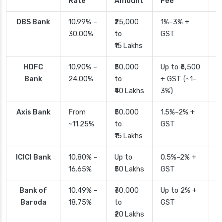
Rate
Amount
Fee
T
DBS Bank
10.99% –
₹25,000
1%–3% +
2
30.00%
to
GST
₹15 Lakhs
HDFC
10.90% –
₹50,000
Up to ₹6,500
2
Bank
24.00%
to
+ GST (~1–
₹40 Lakhs
3%)
Axis Bank
From
₹50,000
1.5%–2% +
2
~11.25%
to
GST
₹15 Lakhs
ICICI Bank
10.80% –
Up to
0.5%–2% +
2
16.65%
₹50 Lakhs
GST
Bank of
10.49% –
₹30,000
Up to 2% +
4
Baroda
18.75%
to
GST
₹20 Lakhs