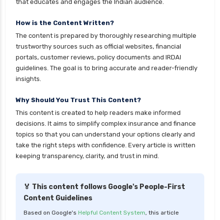
that educates and engages the Indian audience.
personal loan eligibility shriram
personal loan eligibility tata capital
How is the Content Written?
The content is prepared by thoroughly researching multiple
personal loan eligibility yes bank
trustworthy sources such as official websites, financial
personal loan for ca
portals, customer reviews, policy documents and IRDAI
guidelines. The goal is to bring accurate and reader-friendly
personal loan for defence personnel
insights.
personal loan for doctors
Why Should You Trust This Content?
personal loan for home renovation
This content is created to help readers make informed
personal loan for it professionals
decisions. It aims to simplify complex insurance and finance
personal loan for marriage
topics so that you can understand your options clearly and
take the right steps with confidence. Every article is written
personal loan for nri
keeping transparency, clarity, and trust in mind.
personal loan for pensioners
personal loan for salaried individuals
🏅 This content follows Google's People-First
Content Guidelines
personal loan for self employed
Based on Google's
Helpful Content System
, this article
personal loan for women