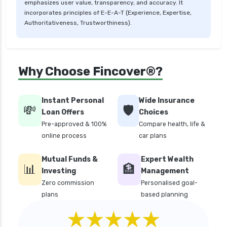
emphasizes user value, transparency, and accuracy. It
personal loan in 10 minutes
incorporates principles of E-E-A-T (Experience, Expertise,
Authoritativeness, Trustworthiness).
personal loan in andhra pradesh
personal loan in bangalore
personal loan in chennai
Why Choose Fincover®?
personal loan in cochin
personal loan in coimbatore
Instant Personal
Wide Insurance
💸
🛡️
personal loan in delhi
Loan Offers
Choices
Pre-approved & 100%
Compare health, life &
personal loan in hyderabad
online process
car plans
personal loan in karnataka
Mutual Funds &
Expert Wealth
personal loan in kerala
📊
🏦
Investing
Management
personal loan in lucknow
Zero commission
Personalised goal-
plans
based planning
personal loan in madurai
★★★★★
personal loan in maharashtra