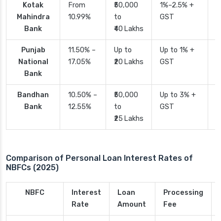
Kotak
From
₹50,000
1%–2.5% +
2
Mahindra
10.99%
to
GST
Bank
₹40 Lakhs
Punjab
11.50% –
Up to
Up to 1% +
2
National
17.05%
₹20 Lakhs
GST
Bank
Bandhan
10.50% –
₹50,000
Up to 3% +
4
Bank
12.55%
to
GST
₹25 Lakhs
Comparison of Personal Loan Interest Rates of
NBFCs (2025)
NBFC
Interest
Loan
Processing
Rate
Amount
Fee