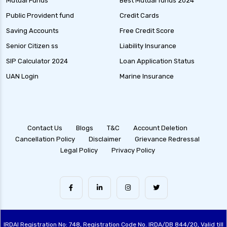
Mutual Funds
Best Mutual funds 2024
Public Provident fund
Credit Cards
Saving Accounts
Free Credit Score
Senior Citizen ss
Liability Insurance
SIP Calculator 2024
Loan Application Status
UAN Login
Marine Insurance
Contact Us
Blogs
T&C
Account Deletion
Cancellation Policy
Disclaimer
Grievance Redressal
Legal Policy
Privacy Policy
IRDAI Registration No: 748, Registration Code No. IRDA/DB 844/20, Valid till