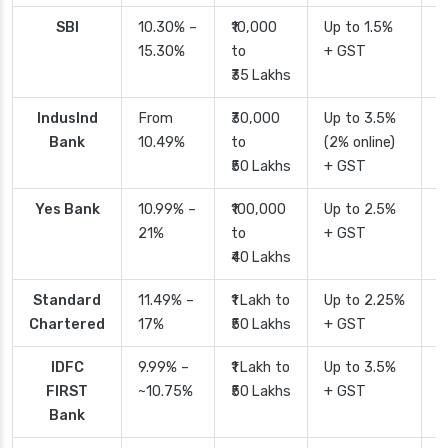
SBI
10.30% –
₹10,000
Up to 1.5%
2
15.30%
to
+ GST
d
₹35 Lakhs
IndusInd
From
₹30,000
Up to 3.5%
2
Bank
10.49%
to
(2% online)
₹50 Lakhs
+ GST
Yes Bank
10.99% –
₹100,000
Up to 2.5%
2
21%
to
+ GST
₹40 Lakhs
Standard
11.49% –
₹1 Lakh to
Up to 2.25%
4
Chartered
17%
₹50 Lakhs
+ GST
IDFC
9.99% –
₹1 Lakh to
Up to 3.5%
2
FIRST
~10.75%
₹50 Lakhs
+ GST
Bank