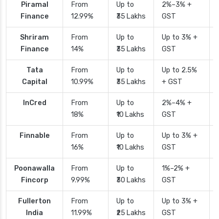
Piramal
From
Up to
2%–3% +
Finance
12.99%
₹35 Lakhs
GST
Shriram
From
Up to
Up to 3% +
Finance
14%
₹35 Lakhs
GST
Tata
From
Up to
Up to 2.5%
Capital
10.99%
₹35 Lakhs
+ GST
InCred
From
Up to
2%–4% +
18%
₹10 Lakhs
GST
Finnable
From
Up to
Up to 3% +
16%
₹10 Lakhs
GST
Poonawalla
From
Up to
1%–2% +
Fincorp
9.99%
₹30 Lakhs
GST
Fullerton
From
Up to
Up to 3% +
India
11.99%
₹25 Lakhs
GST