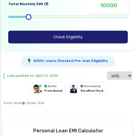
Total Monthly EMI (₹):
Check Eligibility
4001+ users Checked Pre-loan Eligibility
Select langua
Last updated on: April 21, 2025
Author
Reviewed by
Prem Anand
GuruMoorthy A
3 min read
Views:
424
Personal Loan EMI Calculator