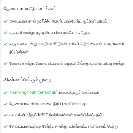
தேவையான ஆவணங்கள்
அடையாள சான்று
: PAN, ஆதார், பாஸ்போர்ட், ஓட்டுநர் உரிமம்
முகவரி சான்று
: யூட்டிலிட்டி பில், பாஸ்போர்ட், ஆதார்
வருமான சான்று
: ஊதியச்சீட்டுகள், வங்கி அறிக்கைகள், வருமானவரி
ரிட்டர்ன்கள்
வேலை சான்று
: வேலை நியமனக் கடிதம் அல்லது வணிக பதிவு சான்று
விண்ணப்பிக்கும் முறை
/banking/loan/personal/
பக்கத்திற்குச் செல்லவும்
தேவையான விவரங்களை நிரப்பி சமர்ப்பிக்கவும்
பல வங்கி மற்றும் NBFC மேற்கோள்கள் காண்பிக்கப்படும்
தேவையானவற்றை தேர்ந்தெடுத்து, விண்ணப்ப எண்ணைப் பெற்று