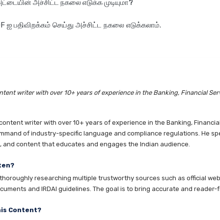
்டையின் அச்சிட்ட நகலை எடுக்க முடியுமா?
DF ஐ பதிவிறக்கம் செய்து அச்சிட்ட நகலை எடுக்கலாம்.
tent writer with over 10+ years of experience in the Banking, Financial Ser
ntent writer with over 10+ years of experience in the Banking, Financia
mmand of industry-specific language and compliance regulations. He speci
es, and content that educates and engages the Indian audience.
ten?
horoughly researching multiple trustworthy sources such as official websi
cuments and IRDAI guidelines. The goal is to bring accurate and reader-fr
his Content?