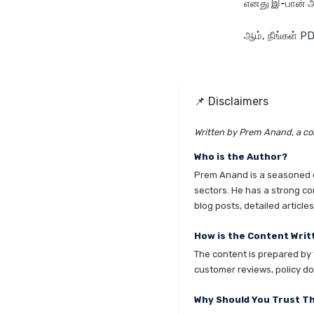
எனது இ-பான் அட
ஆம், நீங்கள் P
📌 Disclaimers
Written by Prem Anand, a con
Who is the Author?
Prem Anand is a seasoned co
sectors. He has a strong co
blog posts, detailed articl
How is the Content Writ
The content is prepared by t
customer reviews, policy do
Why Should You Trust T