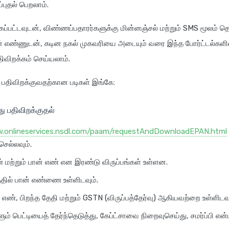
ப்புதல் பெறலாம்.
கப்பட்டவுடன், விண்ணப்பதாரர்களுக்கு மின்னஞ்சல் மற்றும் SMS மூலம் தெர
் எண்ணுடன், கடின நகல் முகவரியை அடையும் வரை இந்த போர்ட்டல்களில
திவிறக்கம் செய்யலாம்.
 பதிவிறக்குவதற்கான படிகள் இங்கே:
ு பதிவிறக்குதல்
w.onlineservices.nsdl.com/paam/requestAndDownloadEPAN.html
செல்லவும்.
 மற்றும் பான் எண் என இரண்டு விருப்பங்கள் உள்ளன.
த்தில் பான் எண்ணை உள்ளிடவும்.
 எண், பிறந்த தேதி மற்றும் GSTN (விருப்பத்தேர்வு) ஆகியவற்றை உள்ளிடவு
ும் பெட்டியைத் தேர்ந்தெடுத்து, கேப்ட்சாவை நிறைவுசெய்து, சமர்ப்பி என