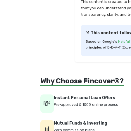
This content is created to 
that you can understand your
transparency, clarity, and tr
🏅 This content follo
Based on Google's
Helpful
principles of E-E-A-T (Expe
Why Choose Fincover®?
Instant Personal Loan Offers
💸
Pre-approved & 100% online process
Mutual Funds & Investing
📊
Zero commission plans