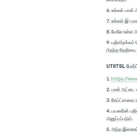
உங்கள் பான் 
உங்கள் இ-பான
மேலே உள்ள அ
பதிவிறக்கம்
பிறந்த தேதியை
UTIITSL
போர்ட
https://ww
பான் அட்டை எ
கேப்ட்சாவை உ
பயனரின் பதி
அனுப்பப்படும்.
அந்த இணைப்ப