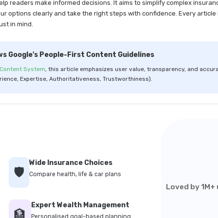
help readers make informed decisions. It aims to simplify complex insuran
 options clearly and take the right steps with confidence. Every article 
ust in mind.
ws Google's People-First Content Guidelines
 Content System
, this article emphasizes user value, transparency, and accura
rience, Expertise, Authoritativeness, Trustworthiness).
Wide Insurance Choices
🛡️
Compare health, life & car plans
Loved by 1M+ u
Expert Wealth Management
🏦
Personalised goal-based planning