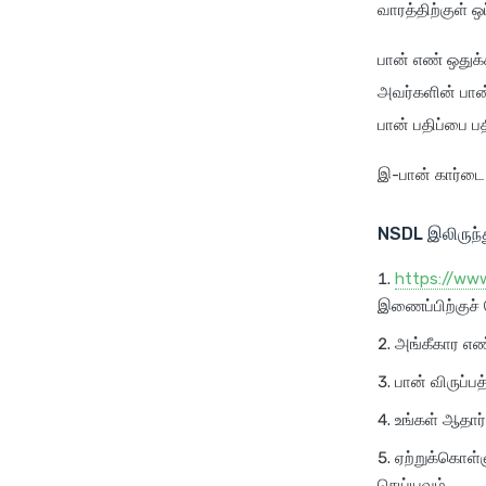
வாரத்திற்குள் ஒ
பான் எண் ஒதுக்
அவர்களின் பான
பான் பதிப்பை ப
இ-பான் கார்டை
NSDL
இலிருந்த
https://ww
இணைப்பிற்குச் 
அங்கீகார எண்
பான் விருப்ப
உங்கள் ஆதார்
ஏற்றுக்கொள்ள
செய்யவும்.