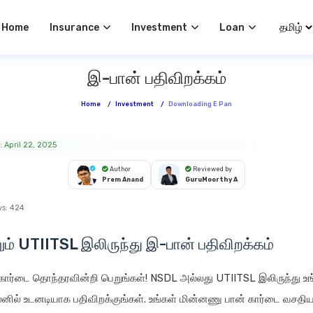
Select
Home
Insurance
Investment
Loan
இ-பான் பதிவிறக்கம்
Home
/
Investment
/
Downloading E Pan
 April 22, 2025
Author
Reviewed by
Prem Anand
GuruMoorthy A
ws:
424
ும் UTIITSL இலிருந்து இ-பான் பதிவிறக்கம்
கார்டை தொந்தரவின்றி பெறுங்கள்! NSDL அல்லது UTIITSL இலிருந்து உங
ில் உடனடியாக பதிவிறக்குங்கள். உங்கள் மின்னணு பான் கார்டை வசதிய