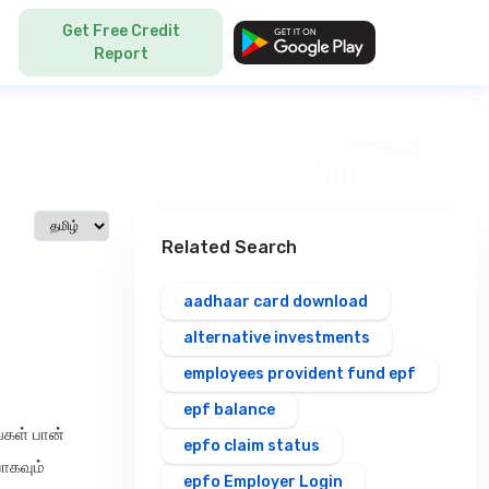
Get Free Credit
 Language
Report
Select language
Related Search
aadhaar card download
alternative investments
employees provident fund epf
epf balance
்கள் பான்
epfo claim status
ாகவும்
epfo Employer Login