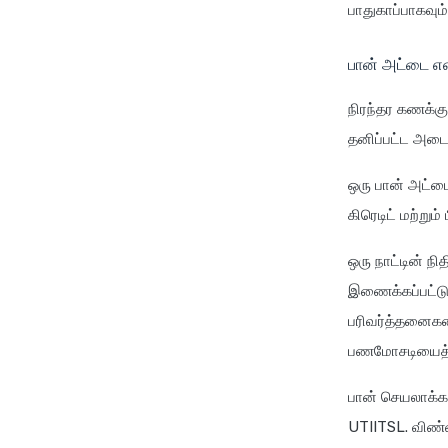
பாதுகாப்பாகவும
பான் அட்டை எ
நிரந்தர கணக்கு
தனிப்பட்ட அடை
ஒரு பான் அட்டை
கிரெடிட் மற்றும
ஒரு நாட்டின் ந
இணைக்கப்பட்டு
பரிவர்த்தனைகளை
பணமோசடியைத் தட
பான் செயலாக்கத
UTIITSL. விண்ண