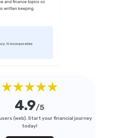
ce and finance topics so
is written keeping
cy. It incorporates
★★★★★
4.9
/5
sers (web). Start your financial journey
today!