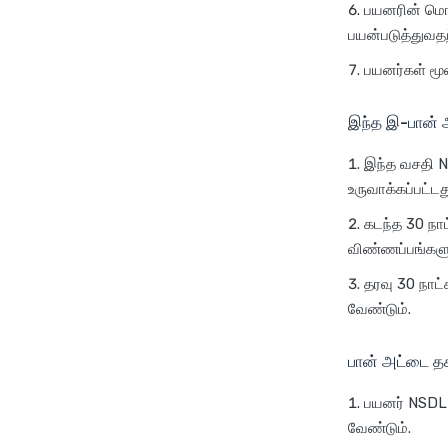
பயனரின் மொப
பயன்படுத்துவதற்
பயனர்கள் மூன
இந்த இ-பான் 
இந்த வசதி N
உருவாக்கப்பட்டத
கடந்த 30 நாட
விண்ணப்பங்களுக
தரவு 30 நாட
வேண்டும்.
பான் அட்டை தக
பயனர் NSDL அ
வேண்டும்.