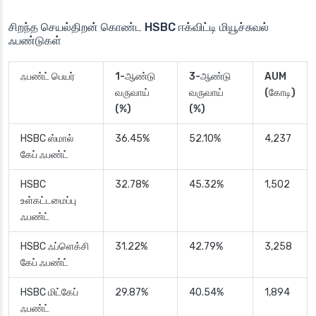
சிறந்த செயல்திறன் கொண்ட HSBC ஈக்விட்டி மியூச்சுவல்
ஃபண்டுகள்
ஃபண்ட் பெயர்
1-ஆண்டு
3-ஆண்டு
AUM
வருவாய்
வருவாய்
(கோடி)
(%)
(%)
HSBC ஸ்மால்
36.45%
52.10%
4,237
கேப் ஃபண்ட்
HSBC
32.78%
45.32%
1,502
உள்கட்டமைப்பு
ஃபண்ட்
HSBC ஃப்ளெக்சி
31.22%
42.79%
3,258
கேப் ஃபண்ட்
HSBC மிட்கேப்
29.87%
40.54%
1,894
ஃபண்ட்