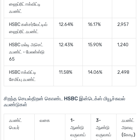
ஹைப்ரிட் ஈக்விட்டி
ஃபண்ட்
HSBC கன்சர்வேட்டிவ்
12.64%
16.17%
2,957
ஹைப்ரிட் ஃபண்ட்
HSBC மல்டி அசெட்
12.43%
15.90%
1,240
ஃபண்ட் - பேலன்ஸ்டு
65
HSBC ஈக்விட்டி
11.58%
14.06%
2,498
சேமிப்பு ஃபண்ட்
சிறந்த செயல்திறன் கொண்ட HSBC இன்டெக்ஸ் மியூச்சுவல்
ஃபண்டுகள்
ஃபண்ட்
வகை
1-
3-
ஃபண்ட்
பெயர்
ஆண்டு
ஆண்டு
அளவு
வருவாய்
வருவாய்
(கோடி)