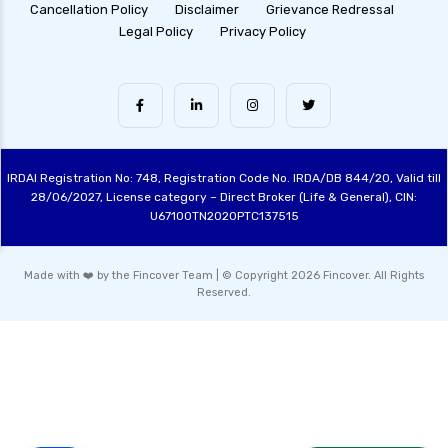
Cancellation Policy
Disclaimer
Grievance Redressal
Legal Policy
Privacy Policy
IRDAI Registration No: 748, Registration Code No. IRDA/DB 844/20, Valid till
28/06/2027, License category – Direct Broker (Life & General), CIN:
U67100TN2020PTC137515
Made with ❤️ by the Fincover Team | © Copyright 2026 Fincover. All Rights
Reserved.