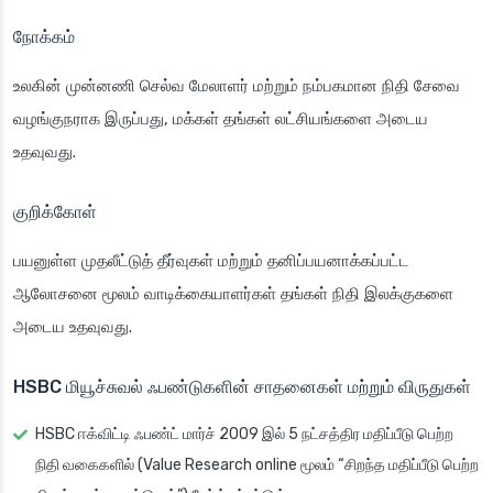
நோக்கம்
உலகின் முன்னணி செல்வ மேலாளர் மற்றும் நம்பகமான நிதி சேவை
வழங்குநராக இருப்பது, மக்கள் தங்கள் லட்சியங்களை அடைய
உதவுவது.
குறிக்கோள்
பயனுள்ள முதலீட்டுத் தீர்வுகள் மற்றும் தனிப்பயனாக்கப்பட்ட
ஆலோசனை மூலம் வாடிக்கையாளர்கள் தங்கள் நிதி இலக்குகளை
அடைய உதவுவது.
HSBC மியூச்சுவல் ஃபண்டுகளின் சாதனைகள் மற்றும் விருதுகள்
HSBC ஈக்விட்டி ஃபண்ட் மார்ச் 2009 இல் 5 நட்சத்திர மதிப்பீடு பெற்ற
நிதி வகைகளில் (Value Research online மூலம் “சிறந்த மதிப்பீடு பெற்ற