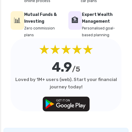
online process
car plans
Mutual Funds &
Expert Wealth
📊
🏦
Investing
Management
Zero commission
Personalised goal-
plans
based planning
★★★★★
4.9
/5
Loved by 1M+ users (web). Start your financial
journey today!