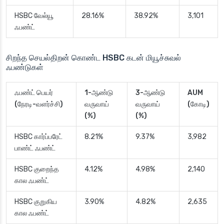
HSBC வேல்யூ
28.16%
38.92%
3,101
ஃபண்ட்
சிறந்த செயல்திறன் கொண்ட HSBC கடன் மியூச்சுவல்
ஃபண்டுகள்
ஃபண்ட் பெயர்
1-ஆண்டு
3-ஆண்டு
AUM
(நேரடி-வளர்ச்சி)
வருவாய்
வருவாய்
(கோடி)
(%)
(%)
HSBC கார்ப்பரேட்
8.21%
9.37%
3,982
பாண்ட் ஃபண்ட்
HSBC குறைந்த
4.12%
4.98%
2,140
கால ஃபண்ட்
HSBC குறுகிய
3.90%
4.82%
2,635
கால ஃபண்ட்