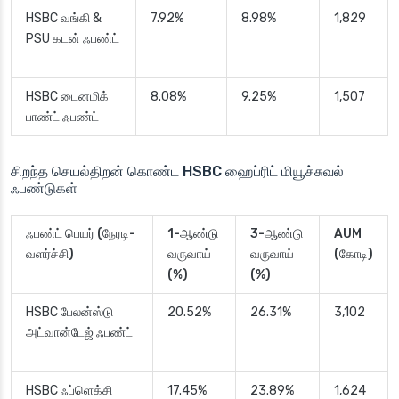
HSBC வங்கி &
7.92%
8.98%
1,829
PSU கடன் ஃபண்ட்
HSBC டைனமிக்
8.08%
9.25%
1,507
பாண்ட் ஃபண்ட்
சிறந்த செயல்திறன் கொண்ட HSBC ஹைப்ரிட் மியூச்சுவல்
ஃபண்டுகள்
ஃபண்ட் பெயர் (நேரடி-
1-ஆண்டு
3-ஆண்டு
AUM
வளர்ச்சி)
வருவாய்
வருவாய்
(கோடி)
(%)
(%)
HSBC பேலன்ஸ்டு
20.52%
26.31%
3,102
அட்வான்டேஜ் ஃபண்ட்
HSBC ஃப்ளெக்சி
17.45%
23.89%
1,624