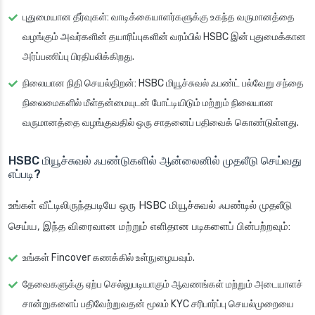
புதுமையான தீர்வுகள்
: வாடிக்கையாளர்களுக்கு உகந்த வருமானத்தை
வழங்கும் அவர்களின் தயாரிப்புகளின் வரம்பில் HSBC இன் புதுமைக்கான
அர்ப்பணிப்பு பிரதிபலிக்கிறது.
நிலையான நிதி செயல்திறன்
: HSBC மியூச்சுவல் ஃபண்ட் பல்வேறு சந்தை
நிலைமைகளில் மீள்தன்மையுடன் போட்டியிடும் மற்றும் நிலையான
வருமானத்தை வழங்குவதில் ஒரு சாதனைப் பதிவைக் கொண்டுள்ளது.
HSBC மியூச்சுவல் ஃபண்டுகளில் ஆன்லைனில் முதலீடு செய்வது
எப்படி?
உங்கள் வீட்டிலிருந்தபடியே ஒரு HSBC மியூச்சுவல் ஃபண்டில் முதலீடு
செய்ய, இந்த விரைவான மற்றும் எளிதான படிகளைப் பின்பற்றவும்:
உங்கள் Fincover கணக்கில் உள்நுழையவும்.
தேவைகளுக்கு ஏற்ப செல்லுபடியாகும் ஆவணங்கள் மற்றும் அடையாளச்
சான்றுகளைப் பதிவேற்றுவதன் மூலம் KYC சரிபார்ப்பு செயல்முறையை