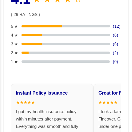
( 26 RATINGS )
5 ★
(12)
4 ★
(6)
3 ★
(6)
2 ★
(2)
1 ★
(0)
Instant Policy Issuance
Great for Famil
★★★★★
★★★★★
I got my health insurance policy
I took a family fl
within minutes after payment.
Fincover. Covere
Everything was smooth and fully
under one premiu