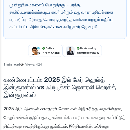
முன்னுரிமைகளைப் பொறுத்தது - பரந்த,
தனிப்பயனாக்கக்கூடிய கவர் மற்றும் வலுவான பதிவுக்கான
பராமரிப்பு, அல்லது செலவு குறைந்த எளிமை மற்றும் மதிப்பு
கூட்டப்பட்ட அம்சங்களுக்கான ஃபியூச்சர் ஜெனரலி.
Author
Reviewed by
Prem Anand
GuruMoorthy A
1 min read
Views:
424
கண்ணோட்டம்: 2025 இல் கேர் ஹெல்த்
இன்சூரன்ஸ் vs ஃபியூச்சர் ஜெனரலி ஹெல்த்
இன்சூரன்ஸ்
2025 ஆம் ஆண்டில் சுகாதாரச் செலவுகள் அதிகரித்து வருகின்றன,
மேலும் உங்கள் குடும்பத்தை உள்ளடக்கிய சரியான சுகாதார காப்பீட்டுத்
திட்டத்தை வைத்திருப்பது முக்கியம். இந்தியாவில், பல்வேறு