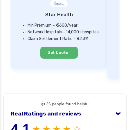
Star Health
Min Premium – ₹ 3600/year
Network Hospitals – 14,000+ hospitals
Mi
Claim Settlement Ratio – 82.3%
Ne
Cl
Get Quote
👍 26 people found helpful
Real Ratings and reviews
❯
4.1
★ ★ ★ ★ ☆