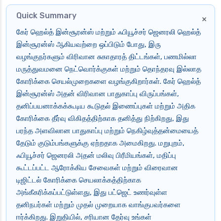
Quick Summary
×
கேர் ஹெல்த் இன்சூரன்ஸ் மற்றும் ஃபியூச்சர் ஜெனரலி ஹெல்த்
இன்சூரன்ஸ் ஆகியவற்றை ஒப்பிடும் போது, இரு
வழங்குநர்களும் விரிவான சுகாதாரத் திட்டங்கள், பணமில்லா
மருத்துவமனை நெட்வொர்க்குகள் மற்றும் தொந்தரவு இல்லாத
கோரிக்கை செயல்முறைகளை வழங்குகிறார்கள். கேர் ஹெல்த்
இன்சூரன்ஸ் அதன் விரிவான பாதுகாப்பு விருப்பங்கள்,
தனிப்பயனாக்கக்கூடிய கூடுதல் இணைப்புகள் மற்றும் அதிக
கோரிக்கை தீர்வு விகிதத்திற்காக தனித்து நிற்கிறது, இது
பரந்த அளவிலான பாதுகாப்பு மற்றும் நெகிழ்வுத்தன்மையைத்
தேடும் குடும்பங்களுக்கு ஏற்றதாக அமைகிறது. மறுபுறம்,
ஃபியூச்சர் ஜெனரலி அதன் மலிவு பிரீமியங்கள், மதிப்பு
கூட்டப்பட்ட ஆரோக்கிய சேவைகள் மற்றும் விரைவான
டிஜிட்டல் கோரிக்கை செயலாக்கத்திற்காக
அங்கீகரிக்கப்பட்டுள்ளது, இது பட்ஜெட் உணர்வுள்ள
தனிநபர்கள் மற்றும் முதல் முறையாக வாங்குபவர்களை
ஈர்க்கிறது. இறுதியில், சரியான தேர்வு உங்கள்