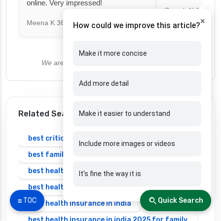
online. Very impressed!
Suresh N
367 day
×
Meena K
366 days ago
How could we improve this article?
Make it more concise
We are currently not accepting new reviews.
Add more detail
Related Search
Make it easier to understand
best critical illness insurance plans in india
Include more images or videos
best family health insurance
best health insurance family
It's fine the way it is
best health insurance in bangalore
☰ TOC
Quick Search
best health insurance in india
best health insurance in india 2025 for family