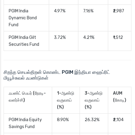
PGIM India
4.97%
7.16%
₹2,987
Dynamic Bond
Fund
PGIM India Gilt
3.72%
4.21%
₹1,512
Securities Fund
சிறந்த செயல்திறன் கொண்ட PGIM இந்தியா ஹைப்ரிட்
மியூச்சுவல் ஃபண்டுகள்
ஃபண்ட் பெயர் (நேரடி-
1-ஆண்டு
3-ஆண்டு
AUM
வளர்ச்சி)
வருவாய்
வருவாய்
(கோடி)
(%)
(%)
PGIM India Equity
8.90%
26.32%
₹2,104
Savings Fund