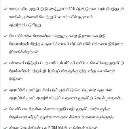
உலகளாவிய முதலீட்டு நிபுணத்துவம்:
145 ஆண்டுகால பாரம்பரியத்துடன்
உலகின் முன்னணி சொத்து மேலாளர்களில் ஒருவரால்
ஆதரிக்கப்படுகிறது.
செயலில் உள்ள மேலாண்மை அணுகுமுறை:
திறமையான நிதி
மேலாளர்கள் சிறந்த வருவாய்க்காக போர்ட்ஃபோலியோக்களை தீவிரமாக
நிர்வகிக்கிறார்கள்.
பல்வகைப்படுத்தப்பட்ட தயாரிப்பு போர்ட்ஃபோலியோ:
வெவ்வேறு முதலீட்டு
நோக்கங்கள் மற்றும் இடர் விருப்பங்களுக்கு ஏற்ற பரந்த அளவிலான
நிதிகள்.
ஆராய்ச்சி மூலம் இயக்கப்படும் முதலீட்டு செயல்முறை:
ஆழமான
ஆராய்ச்சி மூலம் ஆதரிக்கப்படும் வலுவான முதலீட்டு செயல்முறைகள்.
வெளிப்படைத்தன்மைக்கான உறுதிப்பாடு:
முதலீட்டாளர்களுக்கு
தெளிவான மற்றும் வழக்கமான தகவல்தொடர்புகளை வழங்குதல்.
சீரான செயல்திறன்:
பல PGIM இந்தியா நிதிகள் தங்கள்