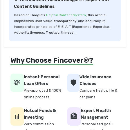
Content Guidelines
Based on Google's
Helpful Content System
, this article
emphasizes user value, transparency, and accuracy. It
incorporates principles of E-E-A-T (Experience, Expertise,
Authoritativeness, Trustworthiness).
Why Choose Fincover®?
Instant Personal
Wide Insurance
💸
🛡️
Loan Offers
Choices
Pre-approved & 100%
Compare health, life &
online process
car plans
Mutual Funds &
Expert Wealth
📊
🏦
Investing
Management
Zero commission
Personalised goal-