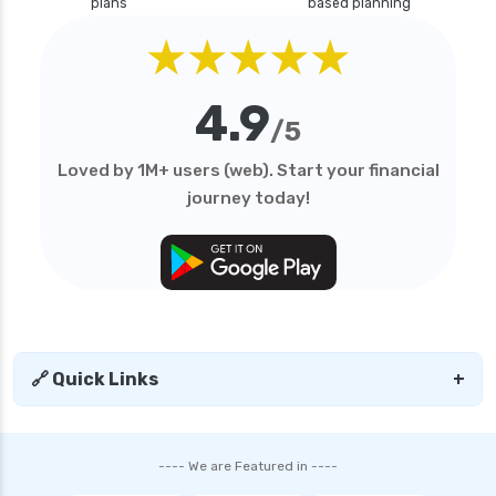
plans
based planning
★★★★★
4.9
/5
Loved by 1M+ users (web). Start your financial
journey today!
🔗 Quick Links
+
---- We are Featured in ----