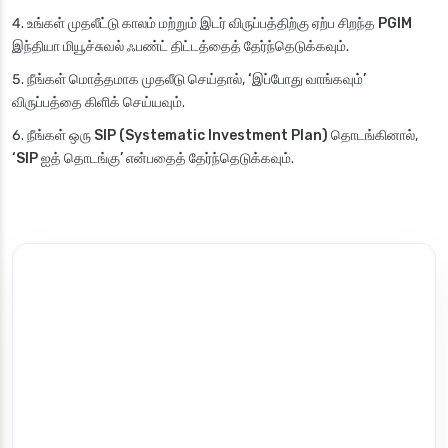
உங்கள் முதலீட்டு காலம் மற்றும் இடர் விருப்பத்திற்கு ஏற்ப சிறந்த
PGIM
இந்தியா மியூச்சுவல் ஃபண்ட்
திட்டத்தைத் தேர்ந்தெடுக்கவும்.
நீங்கள் மொத்தமாக முதலீடு செய்தால்,
‘இப்போது வாங்கவும்’
விருப்பத்தை கிளிக் செய்யவும்.
நீங்கள் ஒரு
SIP (Systematic Investment Plan)
தொடங்கினால்,
‘SIP ஐத் தொடங்கு’
என்பதைத் தேர்ந்தெடுக்கவும்.