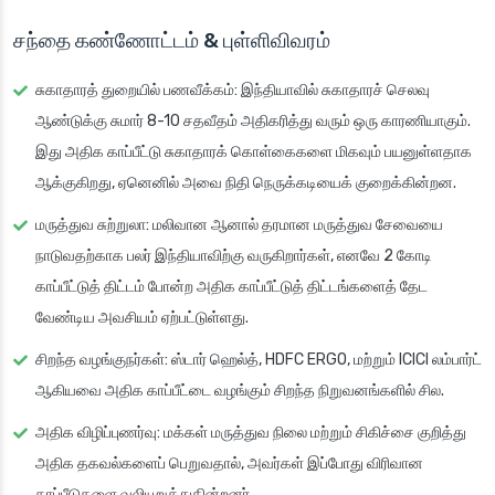
சந்தை கண்ணோட்டம் & புள்ளிவிவரம்
சுகாதாரத் துறையில் பணவீக்கம்
: இந்தியாவில் சுகாதாரச் செலவு
ஆண்டுக்கு சுமார் 8-10 சதவீதம் அதிகரித்து வரும் ஒரு காரணியாகும்.
இது அதிக காப்பீட்டு சுகாதாரக் கொள்கைகளை மிகவும் பயனுள்ளதாக
ஆக்குகிறது, ஏனெனில் அவை நிதி நெருக்கடியைக் குறைக்கின்றன.
மருத்துவ சுற்றுலா
: மலிவான ஆனால் தரமான மருத்துவ சேவையை
நாடுவதற்காக பலர் இந்தியாவிற்கு வருகிறார்கள், எனவே 2 கோடி
காப்பீட்டுத் திட்டம் போன்ற அதிக காப்பீட்டுத் திட்டங்களைத் தேட
வேண்டிய அவசியம் ஏற்பட்டுள்ளது.
சிறந்த வழங்குநர்கள்
: ஸ்டார் ஹெல்த், HDFC ERGO, மற்றும் ICICI லம்பார்ட்
ஆகியவை அதிக காப்பீட்டை வழங்கும் சிறந்த நிறுவனங்களில் சில.
அதிக விழிப்புணர்வு
: மக்கள் மருத்துவ நிலை மற்றும் சிகிச்சை குறித்து
அதிக தகவல்களைப் பெறுவதால், அவர்கள் இப்போது விரிவான
காப்பீடுகளை வலியுறுத்துகின்றனர்.