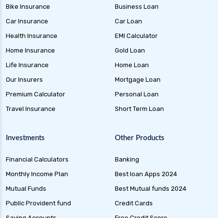
Bike Insurance
Business Loan
health insurance madurai
Car Insurance
Car Loan
health insurance mumbai
Health Insurance
EMI Calculator
health insurance mysore
Home Insurance
Gold Loan
health insurance nagpur
Life Insurance
Home Loan
health insurance noida
Our Insurers
Mortgage Loan
health insurance patna
Premium Calculator
Personal Loan
health insurance portability
Travel Insurance
Short Term Loan
health insurance premium calculator
Investments
Other Products
health insurance pune
health insurance rajkot
Financial Calculators
Banking
health insurance renewal process
Monthly Income Plan
Best loan Apps 2024
health insurance stocks india
Mutual Funds
Best Mutual funds 2024
Public Provident fund
Credit Cards
health insurance surat
Saving Accounts
Free Credit Score