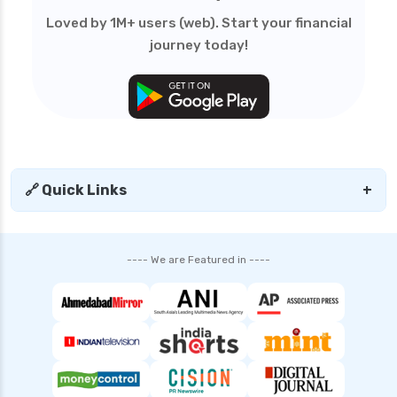
group health insurance
Loved by 1M+ users (web). Start your financial
group health insurance vs individual
journey today!
gst for health insurance
health and disability insurance
health insurance advantages and
disadvantages
health insurance ahmedabad
🔗 Quick Links
+
health insurance amritsar
health insurance bangalore
health insurance bhopal
---- We are Featured in ----
health insurance cancellation policy
health insurance chennai
health insurance claim process
health insurance claim rejection reasons