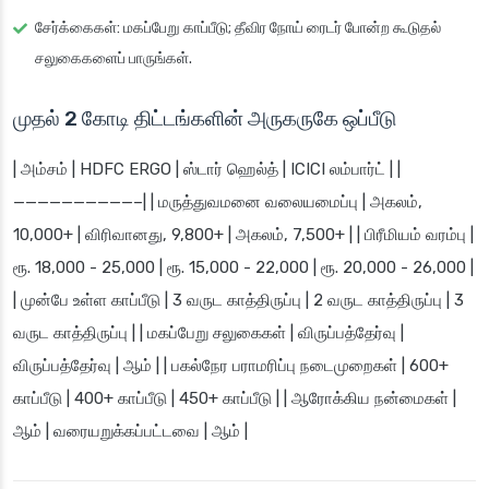
சேர்க்கைகள்
: மகப்பேறு காப்பீடு; தீவிர நோய் ரைடர் போன்ற கூடுதல்
சலுகைகளைப் பாருங்கள்.
முதல் 2 கோடி திட்டங்களின் அருகருகே ஒப்பீடு
| அம்சம் | HDFC ERGO | ஸ்டார் ஹெல்த் | ICICI லம்பார்ட் | |
——————————–| | மருத்துவமனை வலையமைப்பு | அகலம்,
10,000+ | விரிவானது, 9,800+ | அகலம், 7,500+ | | பிரீமியம் வரம்பு |
ரூ. 18,000 - 25,000 | ரூ. 15,000 - 22,000 | ரூ. 20,000 - 26,000 |
| முன்பே உள்ள காப்பீடு | 3 வருட காத்திருப்பு | 2 வருட காத்திருப்பு | 3
வருட காத்திருப்பு | | மகப்பேறு சலுகைகள் | விருப்பத்தேர்வு |
விருப்பத்தேர்வு | ஆம் | | பகல்நேர பராமரிப்பு நடைமுறைகள் | 600+
காப்பீடு | 400+ காப்பீடு | 450+ காப்பீடு | | ஆரோக்கிய நன்மைகள் |
ஆம் | வரையறுக்கப்பட்டவை | ஆம் |