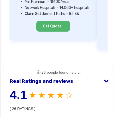
Min Premium – ₹ 3600/year
Network Hospitals – 14,000+ hospitals
Mi
Claim Settlement Ratio – 82.3%
Ne
Cl
Get Quote
👍 26 people found helpful
Real Ratings and reviews
❯
4.1
★ ★ ★ ★ ☆
( 26 RATINGS )