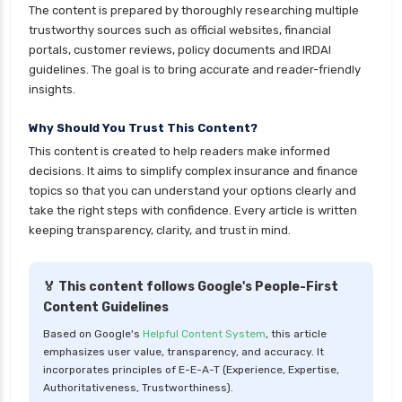
The content is prepared by thoroughly researching multiple
insurance
trustworthy sources such as official websites, financial
cignattk health insurance vs reliance health
portals, customer reviews, policy documents and IRDAI
insurance
guidelines. The goal is to bring accurate and reader-friendly
insights.
cignattk health insurance vs royal sundaram
health insurance
Why Should You Trust This Content?
cignattk health insurance vs sbi general health
This content is created to help readers make informed
insurance
decisions. It aims to simplify complex insurance and finance
topics so that you can understand your options clearly and
cignattk health insurance vs star health
take the right steps with confidence. Every article is written
insurance
keeping transparency, clarity, and trust in mind.
cignattk health insurance vs tata aig health
insurance
🏅 This content follows Google's People-First
compare health insurance plans
Content Guidelines
cost of 20 lakh health insurance
Based on Google's
Helpful Content System
, this article
emphasizes user value, transparency, and accuracy. It
covid 19 health insurance
incorporates principles of E-E-A-T (Experience, Expertise,
critical illness health insurance
Authoritativeness, Trustworthiness).