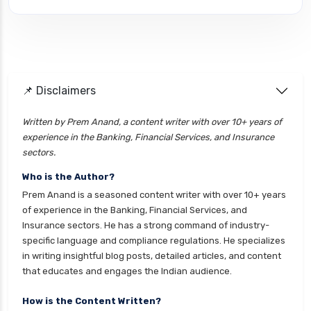
insurance
cignattk health insurance vs edelweiss general
health insurance
cignattk health insurance vs future generali
health insurance
📌 Disclaimers
cignattk health insurance vs go digit health
Written by Prem Anand, a content writer with over 10+ years of
insurance
experience in the Banking, Financial Services, and Insurance
cignattk health insurance vs liberty general
sectors.
health insurance
Who is the Author?
cignattk health insurance vs magma hdi health
Prem Anand is a seasoned content writer with over 10+ years
insurance
of experience in the Banking, Financial Services, and
Insurance sectors. He has a strong command of industry-
cignattk health insurance vs new india
specific language and compliance regulations. He specializes
assurance health insurance
in writing insightful blog posts, detailed articles, and content
cignattk health insurance vs niva bupa health
that educates and engages the Indian audience.
insurance
How is the Content Written?
cignattk health insurance vs oriental health