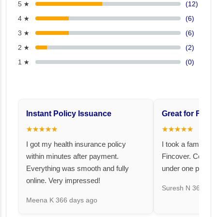
5 ★
(12)
4 ★
(6)
3 ★
(6)
2 ★
(2)
1 ★
(0)
Instant Policy Issuance
Great for Famil
★★★★★
★★★★★
I got my health insurance policy
I took a family fl
within minutes after payment.
Fincover. Covere
Everything was smooth and fully
under one premiu
online. Very impressed!
Suresh N
367 day
Meena K
366 days ago