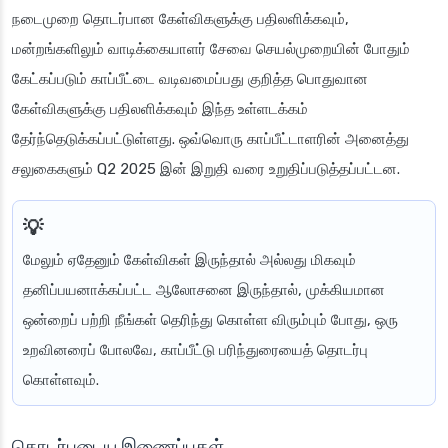
நடைமுறை தொடர்பான கேள்விகளுக்கு பதிலளிக்கவும்,
மன்றங்களிலும் வாடிக்கையாளர் சேவை செயல்முறையின் போதும்
கேட்கப்படும் காப்பீட்டை வடிவமைப்பது குறித்த பொதுவான
கேள்விகளுக்கு பதிலளிக்கவும் இந்த உள்ளடக்கம்
தேர்ந்தெடுக்கப்பட்டுள்ளது. ஒவ்வொரு காப்பீட்டாளரின் அனைத்து
சலுகைகளும் Q2 2025 இன் இறுதி வரை உறுதிப்படுத்தப்பட்டன.
மேலும் ஏதேனும் கேள்விகள் இருந்தால் அல்லது மிகவும்
தனிப்பயனாக்கப்பட்ட ஆலோசனை இருந்தால், முக்கியமான
ஒன்றைப் பற்றி நீங்கள் தெரிந்து கொள்ள விரும்பும் போது, ஒரு
உறவினரைப் போலவே, காப்பீட்டு பரிந்துரையைத் தொடர்பு
கொள்ளவும்.
தொடர்புடைய இணைப்புகள்