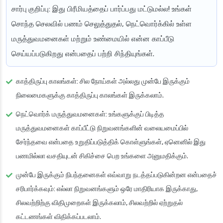
சார்பு குறிப்பு
: இது பிரீமியத்தைப் பார்ப்பது மட்டுமல்ல! உங்கள்
சொந்த செலவில் பணம் செலுத்துதல், நெட்வொர்க்கில் உள்ள
மருத்துவமனைகள் மற்றும் உண்மையில் என்ன காப்பீடு
செய்யப்படுகிறது என்பதைப் பற்றி சிந்தியுங்கள்.
காத்திருப்பு காலங்கள்
: சில நோய்கள் அல்லது முன்பே இருக்கும்
நிலைமைகளுக்கு காத்திருப்பு காலங்கள் இருக்கலாம்.
நெட்வொர்க் மருத்துவமனைகள்
: உங்களுக்குப் பிடித்த
மருத்துவமனைகள் காப்பீட்டு நிறுவனங்களின் வலையமைப்பில்
சேர்ந்தவை என்பதை உறுதிப்படுத்திக் கொள்ளுங்கள், ஏனெனில் இது
பணமில்லா வசதியுடன் சிகிச்சை பெற உங்களை அனுமதிக்கும்.
முன்பே இருக்கும் நிபந்தனைகள் எவ்வாறு நடத்தப்படுகின்றன என்பதைச்
சரிபார்க்கவும்
: எல்லா நிறுவனங்களும் ஒரே மாதிரியாக இருக்காது,
சிலவற்றிற்கு விதிமுறைகள் இருக்கலாம், சிலவற்றில் ஏற்றுதல்
கட்டணங்கள் விதிக்கப்படலாம்.