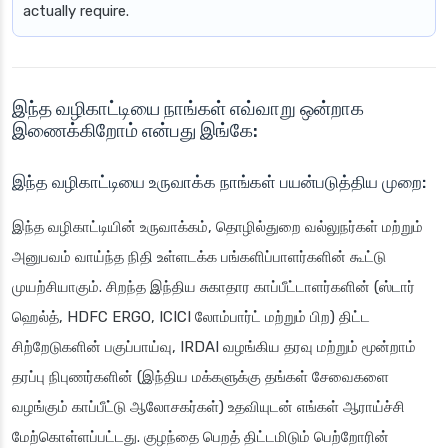
actually require.
இந்த வழிகாட்டியை நாங்கள் எவ்வாறு ஒன்றாக
இணைக்கிறோம் என்பது இங்கே:
இந்த வழிகாட்டியை உருவாக்க நாங்கள் பயன்படுத்திய முறை:
இந்த வழிகாட்டியின் உருவாக்கம், தொழில்துறை வல்லுநர்கள் மற்றும்
அனுபவம் வாய்ந்த நிதி உள்ளடக்க பங்களிப்பாளர்களின் கூட்டு
முயற்சியாகும். சிறந்த இந்திய சுகாதார காப்பீட்டாளர்களின் (ஸ்டார்
ஹெல்த், HDFC ERGO, ICICI லோம்பார்ட் மற்றும் பிற) திட்ட
சிற்றேடுகளின் பகுப்பாய்வு, IRDAI வழங்கிய தரவு மற்றும் மூன்றாம்
தரப்பு நிபுணர்களின் (இந்திய மக்களுக்கு தங்கள் சேவைகளை
வழங்கும் காப்பீட்டு ஆலோசகர்கள்) உதவியுடன் எங்கள் ஆராய்ச்சி
மேற்கொள்ளப்பட்டது. குழந்தை பெறத் திட்டமிடும் பெற்றோரின்