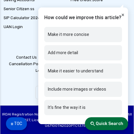
health insurance tax benefits 80d
Senior Citizen ss
Liability Insurance
health insurance thane
×
How could we improve this article?
SIP Calculator 2024
Loan Application Status
health insurance tirunelveli
UAN Login
Marine Insurance
health insurance top up plan comparison
Make it more concise
health insurance trichy
health insurance udaipur
Add more detail
Contact Us
Blogs
T&C
Account Deletion
health insurance vadodara
Cancellation Policy
Disclaimer
Grievance Redressal
health insurance varanasi
Legal Policy
Privacy Policy
Make it easier to understand
health insurance vs medical insurance
Include more images or videos
how health insurance works in india
how many types of health insurance
It's fine the way it is
how much should health insurance cost
IRDAI Registration No: 748, Registration Code No. IRDA/DB 844/20, Valid till
how to apply health insurance in india
28/06/2027, License category – Direct Broker (Life & General), CIN:
☰ TOC
Quick Search
U67100TN2020PTC137515
how to cancel health insurance policy