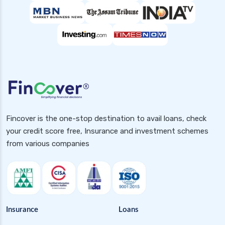
health insurance coimbatore
health insurance dehradun
health insurance delhi
health insurance gurgaon
health insurance guwahati
health insurance hubli
health insurance hyderabad
Fincover is the one-stop destination to avail loans, check
health insurance in rajasthan
your credit score free, Insurance and investment schemes
health insurance indore
from various companies
health insurance jabalpur
health insurance jaipur
health insurance jodhpur
health insurance kolkata
Insurance
Loans
health insurance lucknow