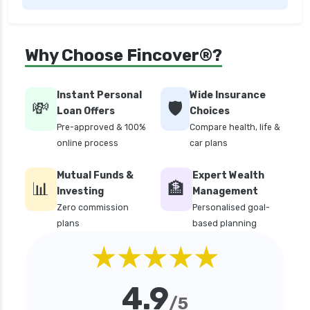
critical illness health insurance india
edelweiss health insurance
Why Choose Fincover®?
family health insurance
free look period for health insurance
Instant Personal
Wide Insurance
future generali aarogya bima insurance plan
💸
🛡️
Loan Offers
Choices
future generali criticare insurance plan
Pre-approved & 100%
Compare health, life &
online process
car plans
future generali group health insurance plan
future generali health suraksha family floater
Mutual Funds &
Expert Wealth
📊
plan
🏦
Investing
Management
future generali health suraksha individual
Zero commission
Personalised goal-
insurance plan
plans
based planning
★★★★★
future generali health surplus insurance plan
future generali hospicash insurance plan
4.9
global health insurance for nris
/5