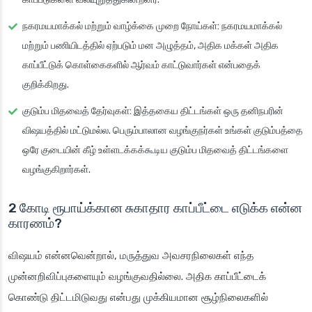
நகரமயமாக்கல் மற்றும் வாழ்க்கை முறை நோய்கள்
: நகரமயமாக்கல்
மற்றும் பணியிடத்தில் ஏற்படும் மன அழுத்தம், அதிக மக்கள் அதிக
காப்பீட்டுக் கொள்கைகளில் ஆர்வம் காட்டுவார்கள் என்பதைக்
குறிக்கிறது.
குடும்ப மிதவைத் தேர்வுகள்
: இத்தகைய திட்டங்கள் ஒரு தனிநபரின்
விஷயத்தில் மட்டுமல்ல. பெரும்பாலான வழங்குநர்கள் உங்கள் குடும்பத்தை
ஒரே குடையின் கீழ் உள்ளடக்கக்கூடிய குடும்ப மிதவைத் திட்டங்களை
வழங்குகிறார்கள்.
2 கோடி ரூபாய்க்கான சுகாதார காப்பீட்டை எடுக்க என்ன
காரணம்?
விஷயம் என்னவென்றால், மருத்துவ அவசரநிலைகள் எந்த
முன்னறிவிப்புகளையும் வழங்குவதில்லை. அதிக காப்பீட்டைக்
கொண்டு திட்டமிடுவது என்பது முக்கியமான சூழ்நிலைகளில்