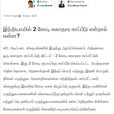
Author
Reviewed by
Prem Anand
GuruMoorthy A
1 min read
Views:
424
இந்தியாவில் 2 கோடி சுகாதார காப்பீடு என்றால்
என்ன?
சரி, அடிப்படை விஷயங்களில் இருந்து ஆரம்பிக்கலாம். அத்தகைய
ஒரு சுகாதார காப்பீட்டுத் திட்டம் - 2 கோடி சுகாதார காப்பீட்டுக்
கொள்கை, இது 2 கோடி ரூபாய்க்கு காப்பீடு செய்யப்பட்ட அபத்தமான
அதிக தொகை, அதனால்தான் இந்தப் பெயர் வந்தது. இதன் பொருள்,
நீங்கள் மருத்துவ அவசரநிலைகளை சந்தித்தால், காப்பீட்டாளர்
உங்களுக்கு இரண்டு கோடி வரை திருப்பித் தருவார். இந்த பாலிசிகள்
மருத்துவமனைகளின் விலையுயர்ந்த தங்குமிடங்கள் மற்றும் நகரங்கள்
மற்றும் பிற தனியார் மருத்துவமனைகளில் உள்ள அதிநவீன சிகிச்சை
சேவைகளைக் கருத்தில் கொண்டு வடிவமைக்கப்படுகின்றன.