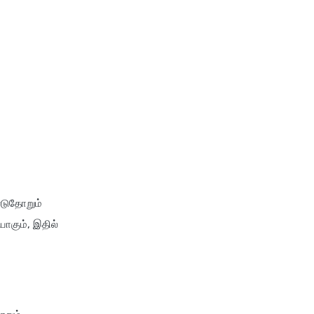
்டுதோறும்
ாகும், இதில்