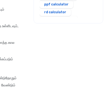
ppf calculator
ும்
rd calculator
salary calculator
 உள்ளிடவும்,
sbi personal loan emi
calculator
scss calculator
மொத்த கால
shriram personal loan emi
calculator
்கப்படும்
simple and compound
interest calculator
sip calculator
ஆண்டுதோறும்
ssy calculator
 வேண்டும்
stepup inflation sip
calculator
stock average calculator