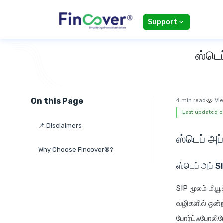
Support
ஸ்டெப
On this Page
4 min read
Vie
Last updated on
📌 Disclaimers
ஸ்டெப் அப
Why Choose Fincover®?
ஸ்டெப் அப் S
SIP மூலம் மிய
வழிகளில் ஒன்றா
போர்ட்ஃபோலியோ