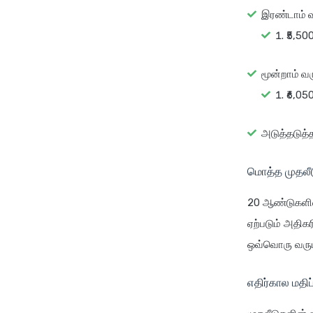
இரண்டாம் வர
₹5,50
மூன்றாம் வர
₹6,05
அடுத்தடுத்
மொத்த முதலீட
20 ஆண்டுகளில
ஏற்படும் அதிக
ஒவ்வொரு வருட
எதிர்கால மதிப