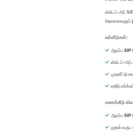
ஸ்டெப்-அப் SI
தொகைகளும் இந
உள்ளீடுகள்:
ஆரம்ப SI
ஸ்டெப்-அப் 
முதலீட்டு க
எதிர்பார்க்
கணக்கீடு விள
ஆரம்ப SI
முதல் வருட 