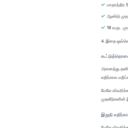
மாதாந்திர S
ஆண்டு முதலீ
18 வருட முட
இதை ஒவ்வொ
கூட்டுத்தொக
அனைத்து தனிப்
எதிர்கால மதிப
மேலே விவரிக்க
முதலீடுகளின் 
இறுதி எதிர்கால
மேலே விவரிக்க