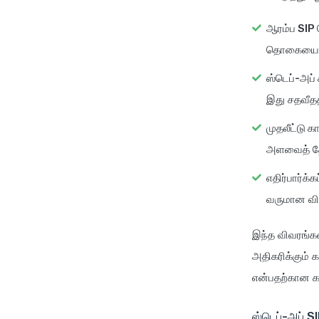
ஆரம்ப SIP
தொகையை உள
ஸ்டெப்-அப் 
இது சதவீதத
முதலீட்டு க
அளவைத் தேர
எதிர்பார்க்
வருமான விக
இந்த விவரங்கள
அதிகரிக்கும்
என்பதற்கான கண
ஸ்டெப்-அப் S