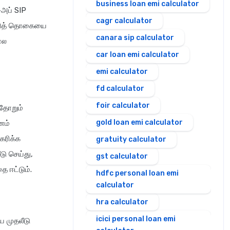
business loan emi calculator
-அப் SIP
cagr calculator
ட்டுத் தொகையை
canara sip calculator
ால
car loan emi calculator
emi calculator
fd calculator
foir calculator
தோறும்
gold loan emi calculator
னம்
கரிக்க
gratuity calculator
டு செய்து,
gst calculator
 ஈட்டும்.
hdfc personal loan emi
calculator
hra calculator
icici personal loan emi
 முதலீடு