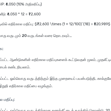
IP: ₹6,050 (10% அதிகரிப்பு)
டு: ₹6,050 * 12 = ₹72,600
ிவில் எதிர்கால மதிப்பு: $₹72,600 \times (1 + 12/100)^{18} = ₹520,989$
ரு வருடமும் 20 வருடங்கள் வரை தொடரவும்…
ை:
பட்ட ஆண்டுகளின் எதிர்கால மதிப்புகளைக் கூட்டுவதன் மூலம், முதலீட்ட
்பைக் கண்டறியலாம்.
ப்பட்ட ஒவ்வொரு வருடத்திற்கும் இந்த முறையைப் பயன்படுத்தி, கால்குலேட
இறுதி எதிர்கால மதிப்பை வழங்கும்.
 மதிப்பு:
ப்பட்ட ஒவ்வொரு வருடத்திற்கான கணக்கீட்டைக் கருத்தில் கொண்டு, 20 