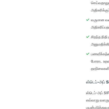
செய்வதாலும
அதிகரிக்கும
வருமான வளர
அதிகரிப்பதா
சிறந்த நிதி 
அனுமதிக்க
பணவீக்கத்த
போராட உதவு
தரநிலைகளின
ஸ்டெப்-அப் 
ஸ்டெப்-அப் SIP
எவ்வாறு வளரு
பயன்படுத்துவத