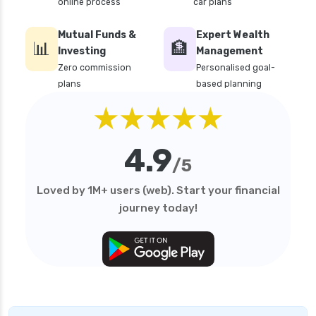
online process
car plans
Mutual Funds &
Expert Wealth
📊
🏦
Investing
Management
Zero commission
Personalised goal-
plans
based planning
★★★★★
4.9
/5
Loved by 1M+ users (web). Start your financial
journey today!