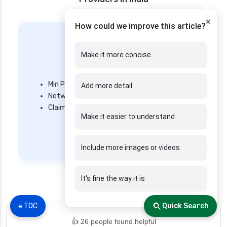
×
How could we improve this article?
Make it more concise
Star Health
Min Premium – ₹ 3600/year
Add more detail
Network Hospitals – 14,000+ hospitals
Mi
Claim Settlement Ratio – 82.3%
Ne
Make it easier to understand
Cl
Get Quote
Include more images or videos
It's fine the way it is
☰ TOC
Quick Search
👍 26 people found helpful