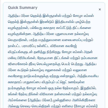
Quick Summary
×
ஆதித்ய பிர்லா ஹெல்த் இன்சூரன்ஸ் மற்றும் சோழா எம்எஸ்
ஹெல்த் இன்சூரன்ஸ் இரண்டும் இந்தியாவில் புகழ்பெற்ற
வழங்குநர்கள், பல்வேறு சுகாதார காப்பீட்டுத் திட்டங்களை
வழங்குகின்றன. ஆதித்ய பிர்லா புதுமையான நல்வாழ்வு
வெகுமதிகள், பரந்த மருத்துவமனை வலையமைப்பு மற்றும்
நாள்பட்ட பராமரிப்பு உள்ளிட்ட விரிவான கவரேஜ்
விருப்பங்களுடன் தனித்து நிற்கிறது. சோழா எம்எஸ் அதன்
மலிவு பிரீமியங்கள், நேரடியான திட்டங்கள் மற்றும் நம்பகமான
உரிமைகோரல் தீர்வு செயல்முறைக்கு பெயர் பெற்றது. ஆதித்ய
பிர்லா கூடுதல் நல்வாழ்வு சலுகைகள் மற்றும் வலுவான
கவரேஜை நாடுபவர்களுக்கு ஏற்றது என்றாலும், அத்தியாவசிய
சுகாதாரப் பாதுகாப்பை விரும்பும் பட்ஜெட் உணர்வுள்ள
நபர்களுக்கு சோழா எம்எஸ் ஒரு நல்ல தேர்வாகும். இறுதியில்,
உங்கள் தேர்வு நீங்கள் விரிவான நன்மைகள் மற்றும் நல்வாழ்வு
அம்சங்களை (ஆதித்ய பிர்லா) முன்னுரிமை அளிக்கிறீர்களா
அல்லது செலவு-செயல்திறன் மற்றும் எளிமை (சோழா எம்எஸ்)