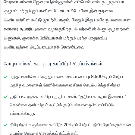
ஹோலா எம்எஸ் ஜெனரல் இன்சூரன்ஸ் கம்பெனி என்பது முருகப்பா
குழுமம் மற்றும் ஜப்பானின் மிட்சுய் சுமிடோமோ இன்சூரன்ஸ்
ஆகியவற்றின் கூட்டு முயற்சியாகும், மேலும் இது பல்வேறு வகையான
சுகாதார தயாரிப்புகளை வழங்குகிறது. அவர்களின் அணுகுமுறைகள்
அணுகல், குறைந்த பிரீமியங்கள் மற்றும் பரந்த பாதுகாப்பு
ஆகியவற்றை அடிப்படையாகக் கொண்டவை.
சோழா எம்எஸ் சுகாதார காப்பீட்டு சிறப்பம்சங்கள்
பரந்த பணமில்லா மருத்துவமனை வலையமைப்பு:
8,500க்கும் மேற்பட்ட
மருத்துவமனைகள் கோரிக்கைகளை சீராக செயல்படுத்துகின்றன.
குடும்பங்களுக்கான சிறப்புத் திட்டங்கள்:
“குடும்ப சுகாதார இணைப்பு”
கொள்கை தனி மற்றும் கூட்டுக் குடும்பங்களை ஒரே பாலிசியில்
உள்ளடக்கியது.
தீவிர நோய்களுக்கான காப்பீடு:
20க்கும் மேற்பட்டதீவிர நோய்களுக்கான
மொத்த தொகை செலுத்தும் திட்டங்கள்.