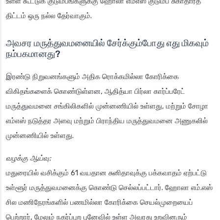
உள்ள கூட்டுக் குடும்பங்களுக்கு ஹோலா எம்எஸ் குடும்ப சுகாதாரத்
திட்டம் ஒரு நல்ல தேர்வாகும்.
அவசர மருத்துவமனையில் சேர்க்கும்போது எது மிகவும்
நம்பகமானது?
இரண்டு நிறுவனங்களும் அதிக ரொக்கமில்லா கோரிக்கை
விகிதங்களைக் கொண்டுள்ளன, ஆதித்யா பிர்லா கார்ப்பரேட்
மருத்துவமனை சங்கிலிகளில் முன்னணியில் உள்ளது, மற்றும் சோழா
எம்எஸ் நடுத்தர அளவு மற்றும் பிராந்திய மருத்துவமனை அணுகலில்
முன்னணியில் உள்ளது.
வழக்கு ஆய்வு:
மதுரையில் வசிக்கும் 61 வயதான சுனிதாவுக்கு பக்கவாதம் ஏற்பட்டு
உள்ளூர் மருத்துவமனைக்கு கொண்டு செல்லப்பட்டார். ஹோலா எம்.எஸ்
சில மணிநேரங்களில் பணமில்லா கோரிக்கை செயல்முறையைப்
பெற்றார், மேலும் நகர்ப்புற புனேவில் உள்ள அவரது உறவினரும்