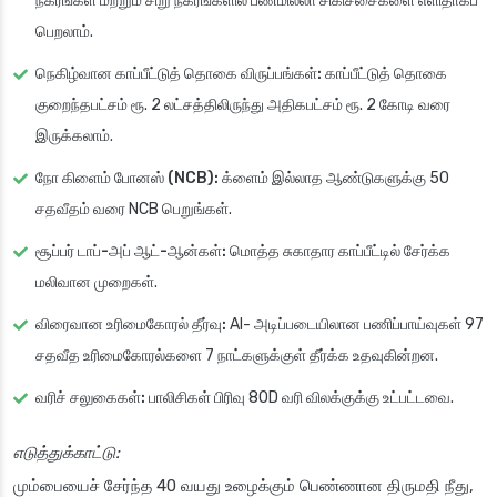
நகரங்கள் மற்றும் சிறு நகரங்களில் பணமில்லா சிகிச்சைகளை எளிதாகப்
பெறலாம்.
நெகிழ்வான காப்பீட்டுத் தொகை விருப்பங்கள்:
காப்பீட்டுத் தொகை
குறைந்தபட்சம் ரூ. 2 லட்சத்திலிருந்து அதிகபட்சம் ரூ. 2 கோடி வரை
இருக்கலாம்.
நோ கிளைம் போனஸ் (NCB):
க்ளைம் இல்லாத ஆண்டுகளுக்கு 50
சதவீதம் வரை NCB பெறுங்கள்.
சூப்பர் டாப்-அப் ஆட்-ஆன்கள்:
மொத்த சுகாதார காப்பீட்டில் சேர்க்க
மலிவான முறைகள்.
விரைவான உரிமைகோரல் தீர்வு:
AI- அடிப்படையிலான பணிப்பாய்வுகள் 97
சதவீத உரிமைகோரல்களை 7 நாட்களுக்குள் தீர்க்க உதவுகின்றன.
வரிச் சலுகைகள்:
பாலிசிகள் பிரிவு 80D வரி விலக்குக்கு உட்பட்டவை.
எடுத்துக்காட்டு:
மும்பையைச் சேர்ந்த 40 வயது உழைக்கும் பெண்ணான திருமதி நீது,