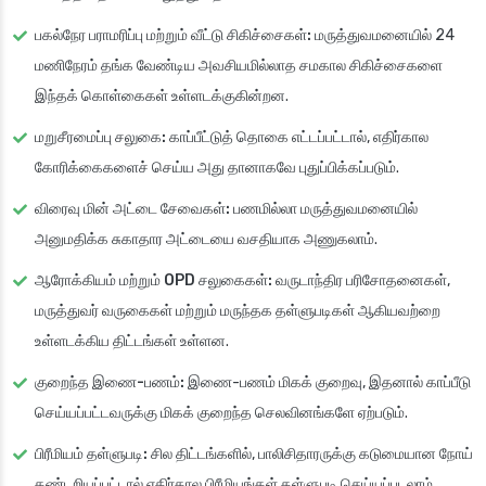
பகல்நேர பராமரிப்பு மற்றும் வீட்டு சிகிச்சைகள்:
மருத்துவமனையில் 24
மணிநேரம் தங்க வேண்டிய அவசியமில்லாத சமகால சிகிச்சைகளை
இந்தக் கொள்கைகள் உள்ளடக்குகின்றன.
மறுசீரமைப்பு சலுகை:
காப்பீட்டுத் தொகை எட்டப்பட்டால், எதிர்கால
கோரிக்கைகளைச் செய்ய அது தானாகவே புதுப்பிக்கப்படும்.
விரைவு மின் அட்டை சேவைகள்:
பணமில்லா மருத்துவமனையில்
அனுமதிக்க சுகாதார அட்டையை வசதியாக அணுகலாம்.
ஆரோக்கியம் மற்றும் OPD சலுகைகள்:
வருடாந்திர பரிசோதனைகள்,
மருத்துவர் வருகைகள் மற்றும் மருந்தக தள்ளுபடிகள் ஆகியவற்றை
உள்ளடக்கிய திட்டங்கள் உள்ளன.
குறைந்த இணை-பணம்:
இணை-பணம் மிகக் குறைவு, இதனால் காப்பீடு
செய்யப்பட்டவருக்கு மிகக் குறைந்த செலவினங்களே ஏற்படும்.
பிரீமியம் தள்ளுபடி:
சில திட்டங்களில், பாலிசிதாரருக்கு கடுமையான நோய்
கண்டறியப்பட்டால் எதிர்கால பிரீமியங்கள் தள்ளுபடி செய்யப்படலாம்.