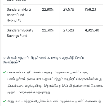
Sundaram Multi
22.80%
29.57%
₹768.23
Asset Fund -
Hybrid 75
Sundaram Equity
22.30%
27.52%
₹4,825.40
Savings Fund
நான் ஏன் சுந்தரம் மியூச்சுவல் ஃபண்டில் முதலீடு செய்ய
வேண்டும்?
பல்வகைப்பட்ட திட்டங்கள்
–
சுந்தரம் மியூச்சுவல் ஃபண்ட்
பங்கு,
பணப்புழக்கம், நிலையான வருவாய் மற்றும் ஹைப்ரிட் பிரிவுகளில் பல்வேறு
திட்டங்களை வழங்குகிறது, இது பல்வேறு இடர் விருப்பங்களைக் கொண்ட
முதலீட்டாளர்களுக்கு உதவுகிறது.
அனுபவம்
–
சுந்தரம் மியூச்சுவல் ஃபண்ட்
மியூச்சுவல் ஃபண்ட் அலையைத்