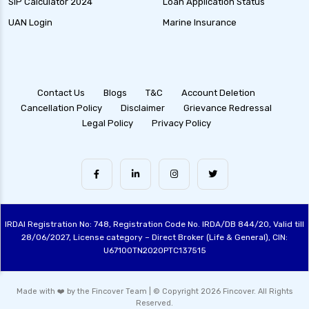
SIP Calculator 2024
Loan Application Status
UAN Login
Marine Insurance
Contact Us
Blogs
T&C
Account Deletion
Cancellation Policy
Disclaimer
Grievance Redressal
Legal Policy
Privacy Policy
IRDAI Registration No: 748, Registration Code No. IRDA/DB 844/20, Valid till
28/06/2027, License category – Direct Broker (Life & General), CIN:
U67100TN2020PTC137515
Made with ❤️ by the Fincover Team | © Copyright 2026 Fincover. All Rights
Reserved.