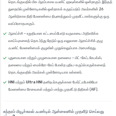
தொடங்குவதில் மிக ஆரம்பகால ஃபண்ட் ஹவுஸ்களில் ஒன்றாகும். இந்தத்
துறையில் முன்னோடிகளில் ஒன்றாகக் கருதப்படும் அவர்களின் 26
ஆண்டுகால நிதி மேலாண்மை நிபுணத்துவம் முதலீட்டாளர்களுக்கு ஒரு
வரப்பிரசாதமாகும்.
ஆராய்ச்சி
– உறுதியான கட்டமைப்போடு வருவாயை அதிகரிக்க
வாய்ப்புகளைத் தொடர்ந்து தேடும் ஒரு வலுவான ஆராய்ச்சிக் குழு
ஃபண்ட் மேலாண்மைக் குழுவின் முதுகெலும்பாக அமைகிறது.
புதுமையான மற்றும் முழுமையான தலைமை
– மிட்-கேப், கேபக்ஸ்,
தலைமை மற்றும் மைக்ரோ-கேப் போன்ற புதிய-கருப்பொருள்களைத்
தொடங்குவதில் அவர்கள் முன்னோடியாக உள்ளனர்.
HNI
மற்றும்
Ultra HNI
தனிநபர்களுக்கான போர்ட்ஃபோலியோ
மேலாண்மை சேவைகள் மற்றும் மாற்று முதலீட்டு நிதிகள் (AIF).
சுந்தரம் மியூச்சுவல் ஃபண்டில் ஆன்லைனில் முதலீடு செய்வது