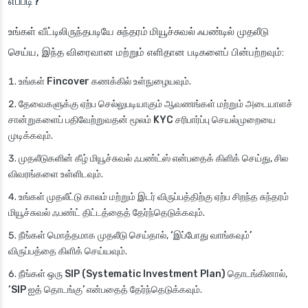
எப்படி?
உங்கள் வீட்டிலிருந்தபடியே
சுந்தரம் மியூச்சுவல் ஃபண்டில்
முதலீடு
செய்ய, இந்த விரைவான மற்றும் எளிதான படிகளைப் பின்பற்றவும்:
உங்கள்
Fincover
கணக்கில் உள்நுழையவும்.
தேவைகளுக்கு ஏற்ப செல்லுபடியாகும் ஆவணங்கள் மற்றும் அடையாளச்
சான்றுகளைப் பதிவேற்றுவதன் மூலம்
KYC
சரிபார்ப்பு செயல்முறையை
முடிக்கவும்.
முதலீடுகளின் கீழ்
மியூச்சுவல் ஃபண்ட்ஸ்
என்பதைக் கிளிக் செய்து, சில
விவரங்களை உள்ளிடவும்.
உங்கள் முதலீட்டு காலம் மற்றும் இடர் விருப்பத்திற்கு ஏற்ப சிறந்த
சுந்தரம்
மியூச்சுவல் ஃபண்ட்
திட்டத்தைத் தேர்ந்தெடுக்கவும்.
நீங்கள் மொத்தமாக முதலீடு செய்தால்,
‘இப்போது வாங்கவும்’
விருப்பத்தை கிளிக் செய்யவும்.
நீங்கள் ஒரு
SIP (Systematic Investment Plan)
தொடங்கினால்,
‘SIP ஐத் தொடங்கு’
என்பதைத் தேர்ந்தெடுக்கவும்.