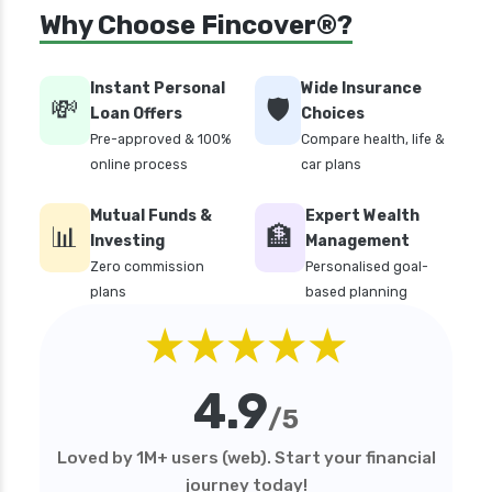
Why Choose Fincover®?
Instant Personal
Wide Insurance
💸
🛡️
Loan Offers
Choices
Pre-approved & 100%
Compare health, life &
online process
car plans
Mutual Funds &
Expert Wealth
📊
🏦
Investing
Management
Zero commission
Personalised goal-
plans
based planning
★★★★★
4.9
/5
Loved by 1M+ users (web). Start your financial
journey today!