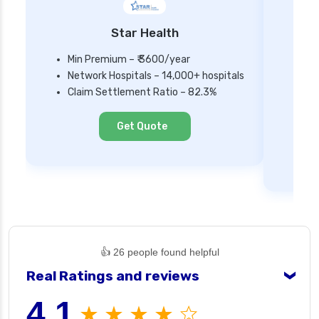
Star Health
Min Premium – ₹ 3600/year
Network Hospitals – 14,000+ hospitals
Mi
Claim Settlement Ratio – 82.3%
Ne
Cl
Get Quote
👍 26 people found helpful
Real Ratings and reviews
❯
4.1
★ ★ ★ ★ ☆