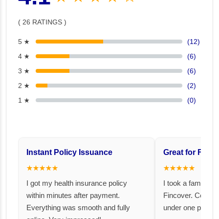
( 26 RATINGS )
5 ★
(12)
4 ★
(6)
3 ★
(6)
2 ★
(2)
1 ★
(0)
Instant Policy Issuance
Great for Famil
★★★★★
★★★★★
I got my health insurance policy
I took a family fl
within minutes after payment.
Fincover. Covere
Everything was smooth and fully
under one premiu