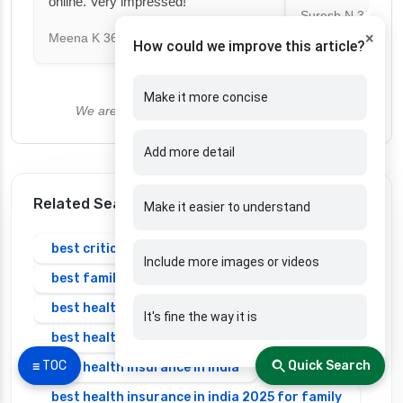
online. Very impressed!
Suresh N
367 day
×
Meena K
366 days ago
How could we improve this article?
Make it more concise
We are currently not accepting new reviews.
Add more detail
Related Search
Make it easier to understand
best critical illness insurance plans in india
Include more images or videos
best family health insurance
best health insurance family
It's fine the way it is
best health insurance in bangalore
☰ TOC
Quick Search
best health insurance in india
best health insurance in india 2025 for family