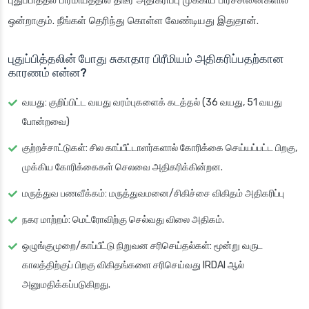
புதுப்பித்தல் பிரீமியத்தில் திடீர் அதிகரிப்பு முக்கிய பிரச்சினைகளில்
ஒன்றாகும். நீங்கள் தெரிந்து கொள்ள வேண்டியது இதுதான்.
புதுப்பித்தலின் போது சுகாதார பிரீமியம் அதிகரிப்பதற்கான
காரணம் என்ன?
வயது: குறிப்பிட்ட வயது வரம்புகளைக் கடத்தல் (36 வயது, 51 வயது
போன்றவை)
குற்றச்சாட்டுகள்: சில காப்பீட்டாளர்களால் கோரிக்கை செய்யப்பட்ட பிறகு,
முக்கிய கோரிக்கைகள் செலவை அதிகரிக்கின்றன.
மருத்துவ பணவீக்கம்: மருத்துவமனை/சிகிச்சை விகிதம் அதிகரிப்பு
நகர மாற்றம்: மெட்ரோவிற்கு செல்வது விலை அதிகம்.
ஒழுங்குமுறை/காப்பீட்டு நிறுவன சரிசெய்தல்கள்: மூன்று வருட
காலத்திற்குப் பிறகு விகிதங்களை சரிசெய்வது IRDAI ஆல்
அனுமதிக்கப்படுகிறது.