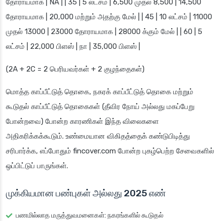
தோராயமாக | NA | | 35 | 5 லட்சம் | 6,500 முதல் 8,500 | 14,500
தோராயமாக | 20,000 மற்றும் அதற்கு மேல் | | 45 | 10 லட்சம் | 11000
முதல் 13000 | 23000 தோராயமாக | 28000 க்கும் மேல் | | 60 | 5
லட்சம் | 22,000 பிளஸ் | நா | 35,000 பிளஸ் |
(2A + 2C = 2 பெரியவர்கள் + 2 குழந்தைகள்)
மொத்த காப்பீட்டுத் தொகை, நகரக் காப்பீட்டுத் தொகை மற்றும்
கூடுதல் காப்பீட்டுத் தொகைகள் (தீவிர நோய் அல்லது மகப்பேறு
போன்றவை) போன்ற காரணிகள் இந்த விலைகளை
அதிகரிக்கக்கூடும். உண்மையான விகிதத்தைக் கண்டுபிடித்து
சரிபார்க்க, எப்போதும் fincover.com போன்ற புகழ்பெற்ற சேவைகளில்
ஒப்பிட்டுப் பாருங்கள்.
முக்கியமான பண்புகள் அல்லது 2025 எண்
பணமில்லாத மருத்துவமனைகள்: நகரங்களில் கூடுதல்