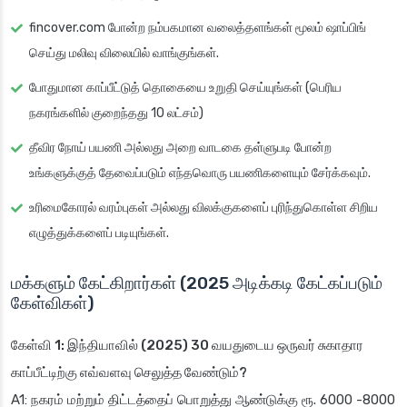
fincover.com போன்ற நம்பகமான வலைத்தளங்கள் மூலம் ஷாப்பிங்
செய்து மலிவு விலையில் வாங்குங்கள்.
போதுமான காப்பீட்டுத் தொகையை உறுதி செய்யுங்கள் (பெரிய
நகரங்களில் குறைந்தது 10 லட்சம்)
தீவிர நோய் பயணி அல்லது அறை வாடகை தள்ளுபடி போன்ற
உங்களுக்குத் தேவைப்படும் எந்தவொரு பயணிகளையும் சேர்க்கவும்.
உரிமைகோரல் வரம்புகள் அல்லது விலக்குகளைப் புரிந்துகொள்ள சிறிய
எழுத்துக்களைப் படியுங்கள்.
மக்களும் கேட்கிறார்கள் (2025 அடிக்கடி கேட்கப்படும்
கேள்விகள்)
கேள்வி 1: இந்தியாவில் (2025) 30 வயதுடைய ஒருவர் சுகாதார
காப்பீட்டிற்கு எவ்வளவு செலுத்த வேண்டும்?
A1: நகரம் மற்றும் திட்டத்தைப் பொறுத்து ஆண்டுக்கு ரூ. 6000 -8000