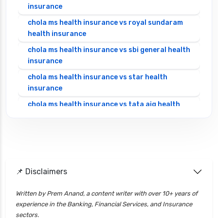
insurance
chola ms health insurance vs royal sundaram
health insurance
chola ms health insurance vs sbi general health
insurance
chola ms health insurance vs star health
insurance
chola ms health insurance vs tata aig health
insurance
cignattk health insurance vs edelweiss general
health insurance
cignattk health insurance vs future generali
health insurance
📌 Disclaimers
cignattk health insurance vs go digit health
Written by Prem Anand, a content writer with over 10+ years of
insurance
experience in the Banking, Financial Services, and Insurance
cignattk health insurance vs liberty general
sectors.