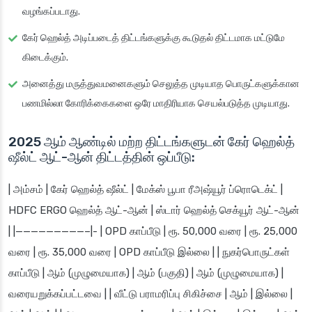
வழங்கப்படாது.
கேர் ஹெல்த் அடிப்படைத் திட்டங்களுக்கு கூடுதல் திட்டமாக மட்டுமே
கிடைக்கும்.
அனைத்து மருத்துவமனைகளும் செலுத்த முடியாத பொருட்களுக்கான
பணமில்லா கோரிக்கைகளை ஒரே மாதிரியாக செயல்படுத்த முடியாது.
2025 ஆம் ஆண்டில் மற்ற திட்டங்களுடன் கேர் ஹெல்த்
ஷீல்ட் ஆட்-ஆன் திட்டத்தின் ஒப்பீடு:
| அம்சம் | கேர் ஹெல்த் ஷீல்ட் | மேக்ஸ் பூபா ரீஅஷ்யூர் ப்ரொடெக்ட் |
HDFC ERGO ஹெல்த் ஆட்-ஆன் | ஸ்டார் ஹெல்த் செக்யூர் ஆட்-ஆன்
| |—————————–|- | OPD காப்பீடு | ரூ. 50,000 வரை | ரூ. 25,000
வரை | ரூ. 35,000 வரை | OPD காப்பீடு இல்லை | | நுகர்பொருட்கள்
காப்பீடு | ஆம் (முழுமையாக) | ஆம் (பகுதி) | ஆம் (முழுமையாக) |
வரையறுக்கப்பட்டவை | | வீட்டு பராமரிப்பு சிகிச்சை | ஆம் | இல்லை |