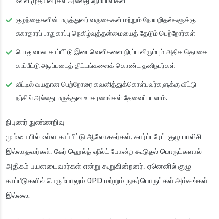
உள்ள முதியவர்கள் அல்லது நோயாளிகள்
குழந்தைகளின் மருத்துவர் வருகைகள் மற்றும் நோயறிதல்களுக்கு
சுகாதாரப் பாதுகாப்பு நெகிழ்வுத்தன்மையைத் தேடும் பெற்றோர்கள்
பொதுவான காப்பீட்டு இடைவெளிகளை நிரப்ப விரும்பும் அதிக தொகை
காப்பீட்டு அடிப்படைத் திட்டங்களைக் கொண்ட தனிநபர்கள்
வீட்டில் வயதான பெற்றோரை கவனித்துக்கொள்பவர்களுக்கு வீட்டு
நர்சிங் அல்லது மருத்துவ உபகரணங்கள் தேவைப்படலாம்.
நிபுணர் நுண்ணறிவு
மும்பையில் உள்ள காப்பீட்டு ஆலோசகர்கள், கார்ப்பரேட் குழு பாலிசி
இல்லாதவர்கள், கேர் ஹெல்த் ஷீல்ட் போன்ற கூடுதல் பொருட்களால்
அதிகம் பயனடைவார்கள் என்று கூறுகின்றனர், ஏனெனில் குழு
காப்பீடுகளில் பெரும்பாலும் OPD மற்றும் நுகர்பொருட்கள் அம்சங்கள்
இல்லை.