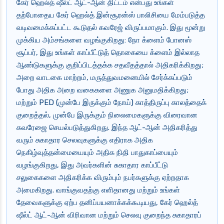
கேர் ஹெல்த் ஷீல்ட் ஆட்-ஆன் திட்டம் என்பது உங்கள்
தற்போதைய கேர் ஹெல்த் இன்சூரன்ஸ் பாலிசியை மேம்படுத்த
வடிவமைக்கப்பட்ட கூடுதல் கவரேஜ் விருப்பமாகும். இது மூன்று
முக்கிய அம்சங்களை வழங்குகிறது: நோ க்ளைம் போனஸ்
சூப்பர், இது உங்கள் காப்பீட்டுத் தொகையை க்ளைம் இல்லாத
ஆண்டுகளுக்கு குறிப்பிடத்தக்க சதவீதத்தால் அதிகரிக்கிறது;
அறை வாடகை மாற்றம், மருத்துவமனையில் சேர்க்கப்படும்
போது அதிக அறை வகைகளை அணுக அனுமதிக்கிறது;
மற்றும் PED (முன்பே இருக்கும் நோய்) காத்திருப்பு காலத்தைக்
குறைத்தல், முன்பே இருக்கும் நிலைமைகளுக்கு விரைவான
கவரேஜை செயல்படுத்துகிறது. இந்த ஆட்-ஆன் அதிகரித்து
வரும் சுகாதார செலவுகளுக்கு எதிராக அதிக
நெகிழ்வுத்தன்மையையும் அதிக நிதி பாதுகாப்பையும்
வழங்குகிறது, இது அவர்களின் சுகாதார காப்பீட்டு
சலுகைகளை அதிகரிக்க விரும்பும் நபர்களுக்கு ஏற்றதாக
அமைகிறது. வாங்குவதற்கு எளிதானது மற்றும் உங்கள்
தேவைகளுக்கு ஏற்ப தனிப்பயனாக்கக்கூடியது, கேர் ஹெல்த்
ஷீல்ட் ஆட்-ஆன் விரிவான மற்றும் செலவு குறைந்த சுகாதாரப்