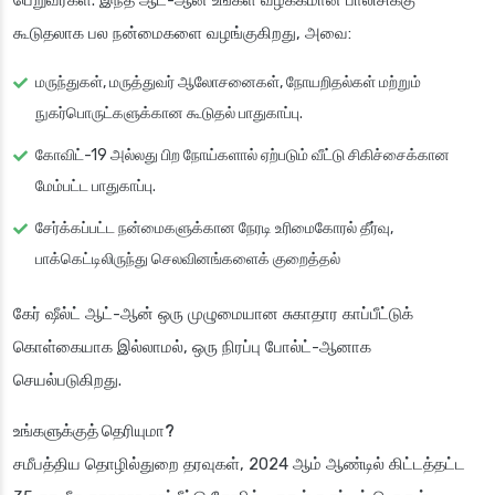
பெறுவீர்கள். இந்த ஆட்-ஆன் உங்கள் வழக்கமான பாலிசிக்கு
கூடுதலாக பல நன்மைகளை வழங்குகிறது, அவை:
மருந்துகள், மருத்துவர் ஆலோசனைகள், நோயறிதல்கள் மற்றும்
நுகர்பொருட்களுக்கான கூடுதல் பாதுகாப்பு.
கோவிட்-19 அல்லது பிற நோய்களால் ஏற்படும் வீட்டு சிகிச்சைக்கான
மேம்பட்ட பாதுகாப்பு.
சேர்க்கப்பட்ட நன்மைகளுக்கான நேரடி உரிமைகோரல் தீர்வு,
பாக்கெட்டிலிருந்து செலவினங்களைக் குறைத்தல்
கேர் ஷீல்ட் ஆட்-ஆன் ஒரு முழுமையான சுகாதார காப்பீட்டுக்
கொள்கையாக இல்லாமல், ஒரு நிரப்பு போல்ட்-ஆனாக
செயல்படுகிறது.
உங்களுக்குத் தெரியுமா?
சமீபத்திய தொழில்துறை தரவுகள், 2024 ஆம் ஆண்டில் கிட்டத்தட்ட