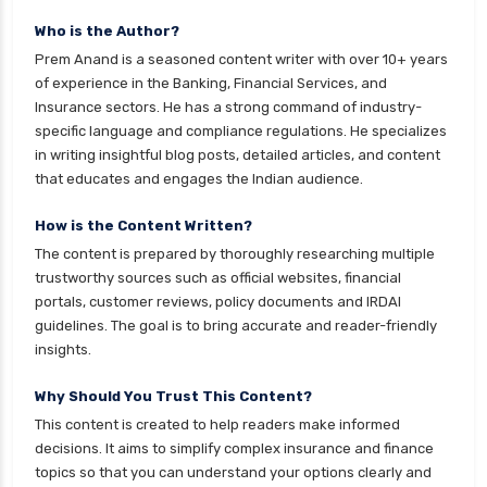
health insurance
Who is the Author?
cignattk health insurance vs magma hdi health
Prem Anand is a seasoned content writer with over 10+ years
insurance
of experience in the Banking, Financial Services, and
Insurance sectors. He has a strong command of industry-
cignattk health insurance vs new india
specific language and compliance regulations. He specializes
assurance health insurance
in writing insightful blog posts, detailed articles, and content
cignattk health insurance vs niva bupa health
that educates and engages the Indian audience.
insurance
How is the Content Written?
cignattk health insurance vs oriental health
The content is prepared by thoroughly researching multiple
insurance
trustworthy sources such as official websites, financial
cignattk health insurance vs reliance health
portals, customer reviews, policy documents and IRDAI
insurance
guidelines. The goal is to bring accurate and reader-friendly
insights.
cignattk health insurance vs royal sundaram
health insurance
Why Should You Trust This Content?
cignattk health insurance vs sbi general health
This content is created to help readers make informed
insurance
decisions. It aims to simplify complex insurance and finance
topics so that you can understand your options clearly and
cignattk health insurance vs star health