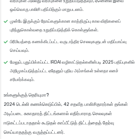
வரம்புகள் அல்லது வரம்புகளை உறுதிப்படுத்தவும், ஏனெனில் இவை
ஒவ்வொரு பாலிசி பதிப்பிற்கும் மாறுபடலாம்.
முன்பே இருக்கும் நோய்களுக்கான காத்திருப்பு கால விதிகளைப்
புரிந்துகொள்வதை உறுதிப்படுத்திக் கொள்ளுங்கள்.
பிரீமியத்தை கணக்கிடப்பட்ட வருடாந்திர செலவுகளுடன் மதிப்பாய்வு
செய்யவும்.
மேலும், புதுப்பிக்கப்பட்ட IRDAI வழிகாட்டுதல்களின்படி 2025 பதிப்புகளில்
அறிமுகப்படுத்தப்பட்ட ஏதேனும் புதிய அம்சங்கள் உள்ளதா எனச்
சரிபார்க்கவும்.
உங்களுக்குத் தெரியுமா?
2024 டெல்லி கணக்கெடுப்பில், 42 சதவீத பாலிசிதாரர்கள் தங்கள்
அடிப்படை சுகாதாரத் திட்டங்களால் எதிர்பாராத செலவுகள்
ஈடுகட்டப்படாததால் கூடுதல் காப்பீட்டுத் திட்டத்தைத் தேர்வு
செய்யாததற்கு வருத்தப்பட்டனர்.