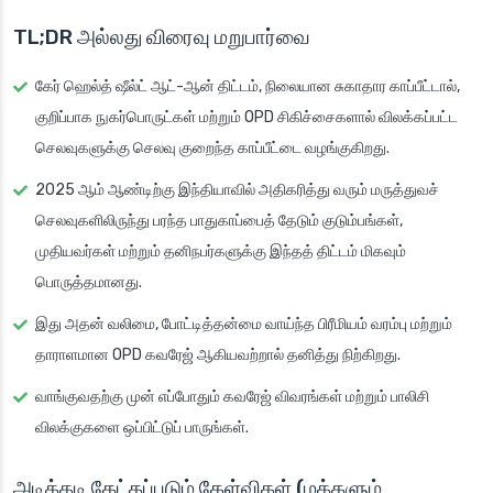
TL;DR அல்லது விரைவு மறுபார்வை
கேர் ஹெல்த் ஷீல்ட் ஆட்-ஆன் திட்டம், நிலையான சுகாதார காப்பீட்டால்,
குறிப்பாக நுகர்பொருட்கள் மற்றும் OPD சிகிச்சைகளால் விலக்கப்பட்ட
செலவுகளுக்கு செலவு குறைந்த காப்பீட்டை வழங்குகிறது.
2025 ஆம் ஆண்டிற்கு இந்தியாவில் அதிகரித்து வரும் மருத்துவச்
செலவுகளிலிருந்து பரந்த பாதுகாப்பைத் தேடும் குடும்பங்கள்,
முதியவர்கள் மற்றும் தனிநபர்களுக்கு இந்தத் திட்டம் மிகவும்
பொருத்தமானது.
இது அதன் வலிமை, போட்டித்தன்மை வாய்ந்த பிரீமியம் வரம்பு மற்றும்
தாராளமான OPD கவரேஜ் ஆகியவற்றால் தனித்து நிற்கிறது.
வாங்குவதற்கு முன் எப்போதும் கவரேஜ் விவரங்கள் மற்றும் பாலிசி
விலக்குகளை ஒப்பிட்டுப் பாருங்கள்.
அடிக்கடி கேட்கப்படும் கேள்விகள் (மக்களும்