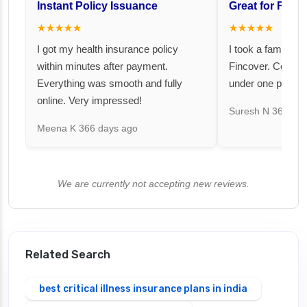
Instant Policy Issuance
Great for Famil
★★★★★
★★★★★
I got my health insurance policy
I took a family fl
within minutes after payment.
Fincover. Covere
Everything was smooth and fully
under one premiu
online. Very impressed!
Suresh N
367 day
Meena K
366 days ago
We are currently not accepting new reviews.
Related Search
best critical illness insurance plans in india