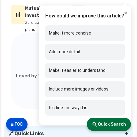
future generali health suraksha family floater
Mutual Funds &
Expert Wealth
📊
plan
🏦
×
Investing
Management
How could we improve this article?
future generali health suraksha individual
Zero commission
Personalised goal-
insurance plan
plans
based planning
Make it more concise
★★★★★
future generali health surplus insurance plan
future generali hospicash insurance plan
Add more detail
4.9
global health insurance for nris
/5
group health insurance
Make it easier to understand
Loved by 1M+ users (web). Start your financial
group health insurance vs individual
journey today!
Include more images or videos
gst for health insurance
health and disability insurance
It's fine the way it is
health insurance advantages and
disadvantages
☰ TOC
Quick Search
health insurance ahmedabad
🔗 Quick Links
+