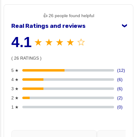
👍 26 people found helpful
Real Ratings and reviews
❯
4.1
★ ★ ★ ★ ☆
( 26 RATINGS )
5 ★
(12)
4 ★
(6)
3 ★
(6)
2 ★
(2)
1 ★
(0)