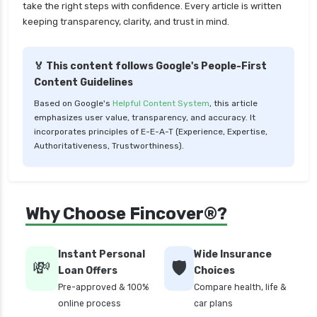
take the right steps with confidence. Every article is written
insurance
keeping transparency, clarity, and trust in mind.
cignattk health insurance vs tata aig health
insurance
🏅 This content follows Google's People-First
compare health insurance plans
Content Guidelines
cost of 20 lakh health insurance
Based on Google's
Helpful Content System
, this article
emphasizes user value, transparency, and accuracy. It
covid 19 health insurance
incorporates principles of E-E-A-T (Experience, Expertise,
critical illness health insurance
Authoritativeness, Trustworthiness).
critical illness health insurance india
edelweiss health insurance
Why Choose Fincover®?
family health insurance
free look period for health insurance
Instant Personal
Wide Insurance
future generali aarogya bima insurance plan
💸
🛡️
Loan Offers
Choices
future generali criticare insurance plan
Pre-approved & 100%
Compare health, life &
online process
car plans
future generali group health insurance plan