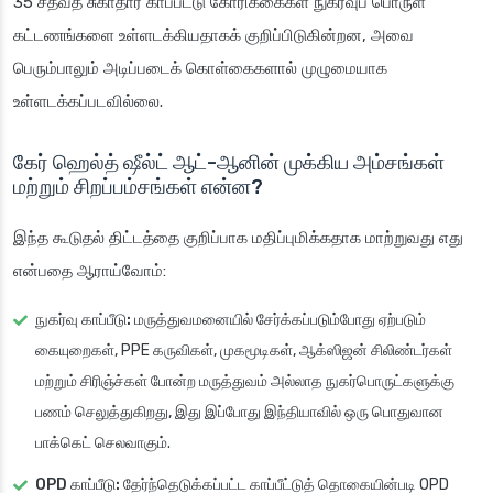
35 சதவீத சுகாதார காப்பீட்டு கோரிக்கைகள் நுகர்வுப் பொருள்
கட்டணங்களை உள்ளடக்கியதாகக் குறிப்பிடுகின்றன, அவை
பெரும்பாலும் அடிப்படைக் கொள்கைகளால் முழுமையாக
உள்ளடக்கப்படவில்லை.
கேர் ஹெல்த் ஷீல்ட் ஆட்-ஆனின் முக்கிய அம்சங்கள்
மற்றும் சிறப்பம்சங்கள் என்ன?
இந்த கூடுதல் திட்டத்தை குறிப்பாக மதிப்புமிக்கதாக மாற்றுவது எது
என்பதை ஆராய்வோம்:
நுகர்வு காப்பீடு:
மருத்துவமனையில் சேர்க்கப்படும்போது ஏற்படும்
கையுறைகள், PPE கருவிகள், முகமூடிகள், ஆக்ஸிஜன் சிலிண்டர்கள்
மற்றும் சிரிஞ்ச்கள் போன்ற மருத்துவம் அல்லாத நுகர்பொருட்களுக்கு
பணம் செலுத்துகிறது, இது இப்போது இந்தியாவில் ஒரு பொதுவான
பாக்கெட் செலவாகும்.
OPD காப்பீடு:
தேர்ந்தெடுக்கப்பட்ட காப்பீட்டுத் தொகையின்படி OPD