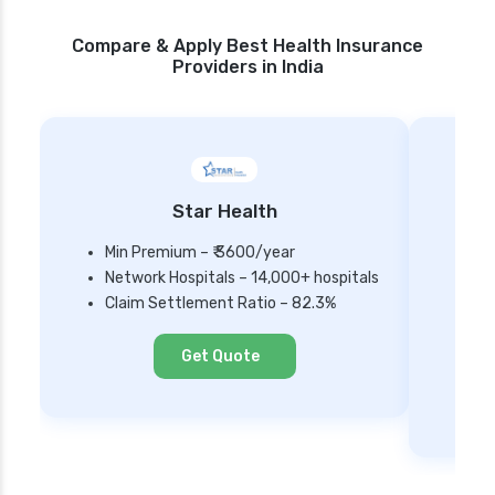
Compare & Apply Best Health Insurance
Providers in India
Star Health
Min Premium – ₹ 3600/year
Network Hospitals – 14,000+ hospitals
Mi
Claim Settlement Ratio – 82.3%
Ne
Cl
Get Quote