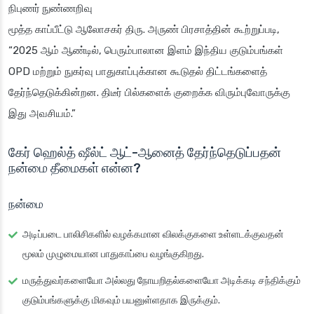
நிபுணர் நுண்ணறிவு
மூத்த காப்பீட்டு ஆலோசகர் திரு. அருண் பிரசாத்தின் கூற்றுப்படி,
“2025 ஆம் ஆண்டில், பெரும்பாலான இளம் இந்திய குடும்பங்கள்
OPD மற்றும் நுகர்வு பாதுகாப்புக்கான கூடுதல் திட்டங்களைத்
தேர்ந்தெடுக்கின்றன. திடீர் பில்களைக் குறைக்க விரும்புவோருக்கு
இது அவசியம்.”
கேர் ஹெல்த் ஷீல்ட் ஆட்-ஆனைத் தேர்ந்தெடுப்பதன்
நன்மை தீமைகள் என்ன?
நன்மை
அடிப்படை பாலிசிகளில் வழக்கமான விலக்குகளை உள்ளடக்குவதன்
மூலம் முழுமையான பாதுகாப்பை வழங்குகிறது.
மருத்துவர்களையோ அல்லது நோயறிதல்களையோ அடிக்கடி சந்திக்கும்
குடும்பங்களுக்கு மிகவும் பயனுள்ளதாக இருக்கும்.