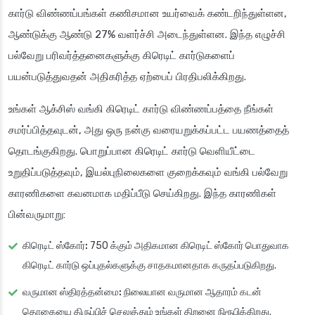
கார்டு விண்ணப்பங்கள் கணிசமான உயர்வைக் கண்டறிந்துள்ளன,
ஆண்டுக்கு ஆண்டு 27% வளர்ச்சி அடைந்துள்ளன. இந்த எழுச்சி
பல்வேறு பரிவர்த்தனைகளுக்கு கிரெடிட் கார்டுகளைப்
பயன்படுத்துவதன் அதிகரித்த ஏற்பைப் பிரதிபலிக்கிறது.
உங்கள் ஆக்சிஸ் வங்கி கிரெடிட் கார்டு விண்ணப்பத்தை நீங்கள்
சமர்ப்பித்தவுடன், அது ஒரு நன்கு வரையறுக்கப்பட்ட பயணத்தைத்
தொடங்குகிறது. பொறுப்பான கிரெடிட் கார்டு வெளியீட்டை
உறுதிப்படுத்தவும், இயல்புநிலைகளை குறைக்கவும் வங்கி பல்வேறு
காரணிகளை கவனமாக மதிப்பீடு செய்கிறது. இந்த காரணிகள்
பின்வருமாறு:
கிரெடிட் ஸ்கோர்:
750 க்கும் அதிகமான கிரெடிட் ஸ்கோர் பொதுவாக
கிரெடிட் கார்டு ஒப்புதல்களுக்கு சாதகமானதாக கருதப்படுகிறது.
வருமான ஸ்திரத்தன்மை:
நிலையான வருமான ஆதாரம் கடன்
தொகையை திருப்பிச் செலுத்தும் உங்கள் திறனை நிரூபிக்கிறது.