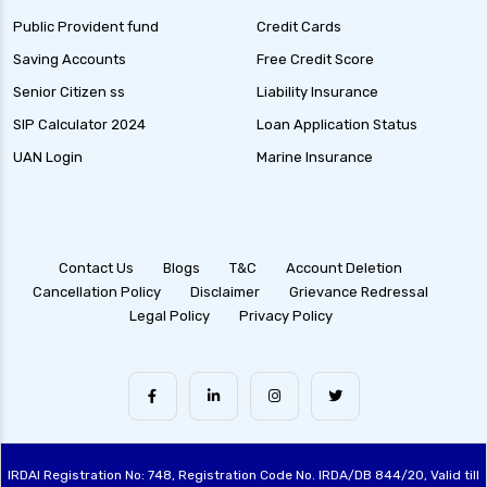
Public Provident fund
Credit Cards
Saving Accounts
Free Credit Score
Senior Citizen ss
Liability Insurance
SIP Calculator 2024
Loan Application Status
UAN Login
Marine Insurance
Contact Us
Blogs
T&C
Account Deletion
Cancellation Policy
Disclaimer
Grievance Redressal
Legal Policy
Privacy Policy
IRDAI Registration No: 748, Registration Code No. IRDA/DB 844/20, Valid till