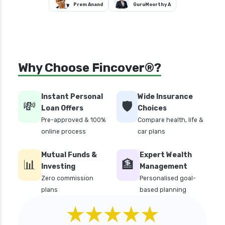
Prem Anand
GuruMoorthy A
Why Choose Fincover®?
Instant Personal
Wide Insurance
💸
🛡️
Loan Offers
Choices
Pre-approved & 100%
Compare health, life &
online process
car plans
Mutual Funds &
Expert Wealth
📊
🏦
Investing
Management
Zero commission
Personalised goal-
plans
based planning
★★★★★