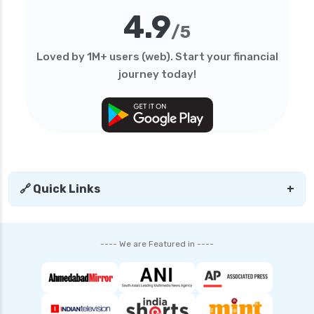
4.9
/5
Loved by 1M+ users (web). Start your financial
journey today!
🔗 Quick Links
+
---- We are Featured in ----