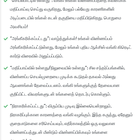
“செயல்பாட்டில் உள்ளது”:
வங்கி உங்கள் விண்ணப்பத்தை கவனமாக
மதிப்பாய்வு செய்து வருகிறது, மேலும் பல்வேறு காரணிகளின்
அடிப்படையில் உங்கள் கடன் தகுதியை மதிப்பிடுகிறது. பொறுமை
அவசியம்!
“அங்கீகரிக்கப்பட்டது”:
வாழ்த்துக்கள்! உங்கள் விண்ணப்பம்
அங்கீகரிக்கப்பட்டுள்ளது, மேலும் உங்கள் புதிய ஆக்சிஸ் வங்கி கிரெடிட்
கார்டு விரைவில் அனுப்பப்படும்.
“மதிப்பாய்வில் உள்ளது/நிலுவையில் உள்ளது”:
சில சந்தர்ப்பங்களில்,
விண்ணப்ப செயல்முறையை முடிக்க கூடுதல் தகவல் அல்லது
ஆவணங்கள் தேவைப்படலாம். வங்கி உங்களுக்குத் தேவையான
குறிப்பிட்ட விவரங்களுடன் உங்களைத் தொடர்பு கொள்ளும்.
“நிராகரிக்கப்பட்டது”:
விரும்பிய முடிவு இல்லையென்றாலும்,
நிராகரிப்புக்கான காரணத்தை வங்கி வழங்கும். இந்த கருத்து, ஏதேனும்
குறைபாடுகளை சரிசெய்யவும், எதிர்காலத்தில் ஒரு வலுவான
விண்ணப்பத்துடன் மீண்டும் விண்ணப்பிக்கவும் உங்களை