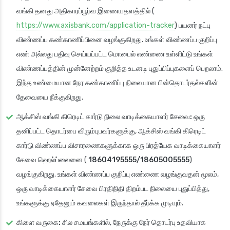
வங்கி தனது அதிகாரப்பூர்வ இணையதளத்தில் (
https://www.axisbank.com/application-tracker
) பயனர் நட்பு
விண்ணப்ப கண்காணிப்பினை வழங்குகிறது. உங்கள் விண்ணப்ப குறிப்பு
எண் அல்லது பதிவு செய்யப்பட்ட மொபைல் எண்ணை உள்ளிட்டு உங்கள்
விண்ணப்பத்தின் முன்னேற்றம் குறித்த உடனடி புதுப்பிப்புகளைப் பெறலாம்.
இந்த உண்மையான நேர கண்காணிப்பு நிலையான பின்தொடர்தல்களின்
தேவையை நீக்குகிறது.
ஆக்சிஸ் வங்கி கிரெடிட் கார்டு நிலை வாடிக்கையாளர் சேவை:
ஒரு
தனிப்பட்ட தொடர்பை விரும்புபவர்களுக்கு, ஆக்சிஸ் வங்கி கிரெடிட்
கார்டு விண்ணப்ப விசாரணைகளுக்காக ஒரு பிரத்யேக வாடிக்கையாளர்
சேவை ஹெல்ப்லைனை (
18604195555/18605005555
)
வழங்குகிறது. உங்கள் விண்ணப்ப குறிப்பு எண்ணை வழங்குவதன் மூலம்,
ஒரு வாடிக்கையாளர் சேவை பிரதிநிதி திறம்பட நிலையை புதுப்பித்து,
உங்களுக்கு ஏதேனும் கவலைகள் இருந்தால் தீர்க்க முடியும்.
கிளை வருகை:
சில சமயங்களில், நேருக்கு நேர் தொடர்பு உதவியாக