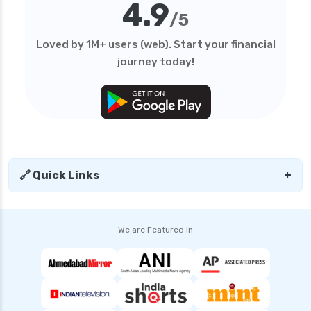
4.9
personal loan in telangana
/5
personal loan in tirunelveli
Loved by 1M+ users (web). Start your financial
personal loan in trichy
journey today!
personal loan in uttar pradesh
personal loan interest rates
personal loan with low salary
personal loans for medical emergency
sbi personal loan interest rates
🔗 Quick Links
+
shriram finance personal loan interest rate
smfg india personal loan interest rate
---- We are Featured in ----
tata capital personal loan interest rate
top 10 Personal loan apps
what is a personal loan