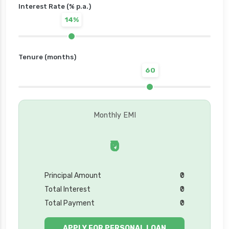
Interest Rate (% p.a.)
14%
Tenure (months)
60
Monthly EMI
₹0
Principal Amount
₹0
Total Interest
₹0
Total Payment
₹0
APPLY FOR PERSONAL LOAN