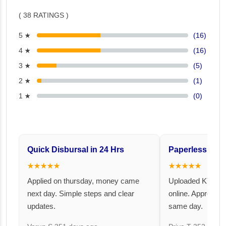
( 38 RATINGS )
5 ★
(16)
4 ★
(16)
3 ★
(5)
2 ★
(1)
1 ★
(0)
Quick Disbursal in 24 Hrs
Paperless and 
★★★★★
★★★★★
Applied on thursday, money came
Uploaded KYC an
next day. Simple steps and clear
online. Approval 
updates.
same day.