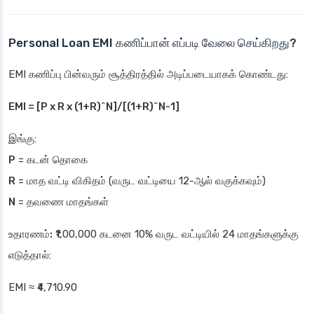
Personal Loan EMI கணிப்பான் எப்படி வேலை செய்கிறது?
EMI கணிப்பு பின்வரும் சூத்திரத்தில் அடிப்படையாகக் கொண்டது:
EMI = [P x R x (1+R)^N]/[(1+R)^N-1]
இங்கு:
P
= கடன் தொகை
R
= மாத வட்டி விகிதம் (வருட வட்டியை 12-ஆல் வகுக்கவும்)
N
= தவணை மாதங்கள்
உதாரணம்:
₹1,00,000 கடனை 10% வருட வட்டியில் 24 மாதங்களுக்கு
எடுத்தால்:
EMI ≈ ₹4,710.90