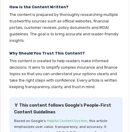
personal loan eligibility yes bank
How is the Content Written?
The content is prepared by thoroughly researching multiple
personal loan for ca
trustworthy sources such as official websites, financial
personal loan for defence personnel
portals, customer reviews, policy documents and IRDAI
guidelines. The goal is to bring accurate and reader-friendly
personal loan for doctors
insights.
personal loan for home renovation
Why Should You Trust This Content?
personal loan for it professionals
This content is created to help readers make informed
personal loan for marriage
decisions. It aims to simplify complex insurance and finance
personal loan for nri
topics so that you can understand your options clearly and
take the right steps with confidence. Every article is written
personal loan for pensioners
keeping transparency, clarity, and trust in mind.
personal loan for salaried individuals
personal loan for self employed
🏅 This content follows Google's People-First
Content Guidelines
personal loan for women
Based on Google's
Helpful Content System
, this article
personal loan in 10 minutes
emphasizes user value, transparency, and accuracy. It