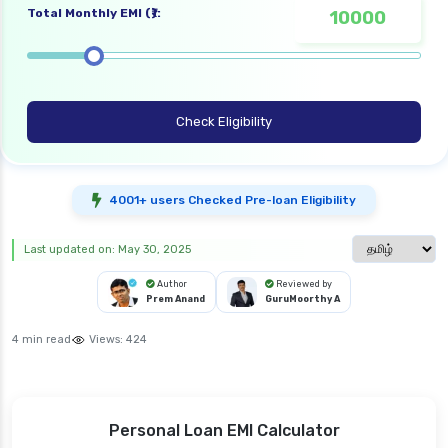
Total Monthly EMI (₹):
Check Eligibility
4001+ users Checked Pre-loan Eligibility
Select langua
Last updated on: May 30, 2025
Author
Reviewed by
Prem Anand
GuruMoorthy A
4 min read
Views:
424
Personal Loan EMI Calculator