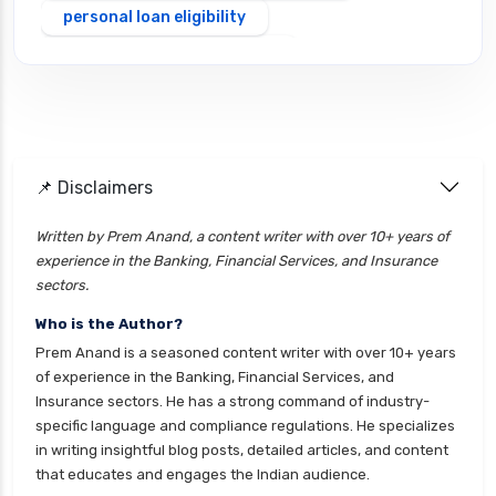
personal loan eligibility
Personal loan interest rate
personal loan application process
personal loan eligibility axis
personal loan eligibility cholamandalam
📌 Disclaimers
finance
personal loan eligibility hdfc
Written by Prem Anand, a content writer with over 10+ years of
experience in the Banking, Financial Services, and Insurance
personal loan eligibility icici
sectors.
personal loan eligibility idfc
Who is the Author?
personal loan eligibility incred
Prem Anand is a seasoned content writer with over 10+ years
personal loan eligibility indusind bank
of experience in the Banking, Financial Services, and
Insurance sectors. He has a strong command of industry-
personal loan eligibility kotak
specific language and compliance regulations. He specializes
personal loan eligibility shriram
in writing insightful blog posts, detailed articles, and content
that educates and engages the Indian audience.
personal loan eligibility tata capital