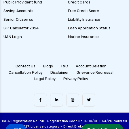
Public Provident fund
Credit Cards
Saving Accounts
Free Credit Score
Senior Citizen ss
Liability Insurance
SIP Calculator 2024
Loan Application Status
UAN Login
Marine Insurance
Contact Us
Blogs
T&C
Account Deletion
Cancellation Policy
Disclaimer
Grievance Redressal
Legal Policy
Privacy Policy
IRDAI Registration No: 748, Registration Code No. IRDA/DB 844/20, Valid till
28/06/2027, License category – Direct Broker (Life & General), CIN: