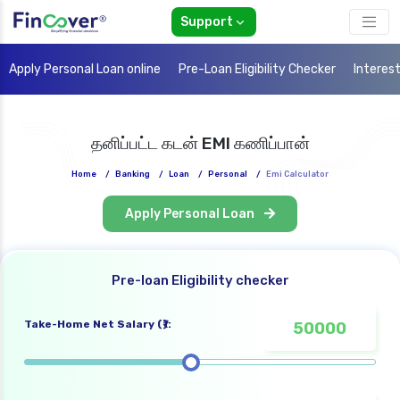
Support
Apply Personal Loan online
Pre-Loan Eligibility Checker
Interes
தனிப்பட்ட கடன் EMI கணிப்பான்
Home
/
Banking
/
Loan
/
Personal
/
Emi Calculator
Apply Personal Loan
Pre-loan Eligibility checker
Take-Home Net Salary (₹):