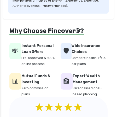
personal loan in andhra pradesh
incorporates principles of E-E-A-T (Experience, Expertise,
Authoritativeness, Trustworthiness).
personal loan in bangalore
personal loan in chennai
personal loan in cochin
Why Choose Fincover®?
personal loan in coimbatore
personal loan in delhi
Instant Personal
Wide Insurance
💸
🛡️
personal loan in hyderabad
Loan Offers
Choices
Pre-approved & 100%
Compare health, life &
personal loan in karnataka
online process
car plans
personal loan in kerala
Mutual Funds &
Expert Wealth
personal loan in lucknow
📊
🏦
Investing
Management
personal loan in madurai
Zero commission
Personalised goal-
plans
based planning
personal loan in maharashtra
★★★★★
personal loan in mumbai
personal loan in tamilnadu