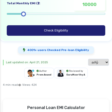
Total Monthly EMI (₹):
Check Eligibility
4001+ users Checked Pre-loan Eligibility
Select langua
Last updated on: April 21, 2025
Author
Reviewed by
Prem Anand
GuruMoorthy A
4 min read
Views:
424
Personal Loan EMI Calculator