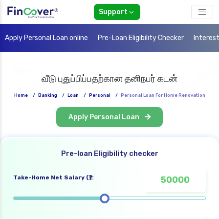
Support
Apply Personal Loan online
Pre-Loan Eligibility Checker
Interes
வீடு புதுப்பிப்பதற்கான தனிநபர் கடன்
Home
/
Banking
/
Loan
/
Personal
/
Personal Loan For Home Renovation
Apply Personal Loan
Pre-loan Eligibility checker
Take-Home Net Salary (₹):