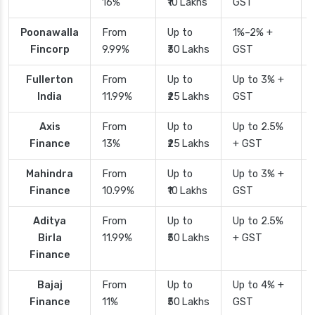
16%
₹10 Lakhs
GST
Poonawalla
From
Up to
1%–2% +
Fincorp
9.99%
₹30 Lakhs
GST
Fullerton
From
Up to
Up to 3% +
India
11.99%
₹25 Lakhs
GST
Axis
From
Up to
Up to 2.5%
Finance
13%
₹25 Lakhs
+ GST
Mahindra
From
Up to
Up to 3% +
Finance
10.99%
₹10 Lakhs
GST
Aditya
From
Up to
Up to 2.5%
Birla
11.99%
₹50 Lakhs
+ GST
Finance
Bajaj
From
Up to
Up to 4% +
Finance
11%
₹50 Lakhs
GST