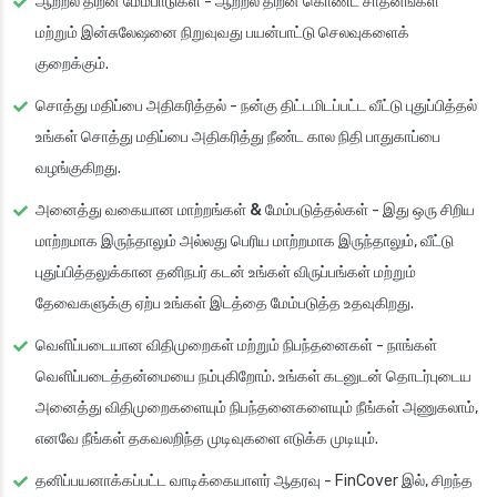
ஆற்றல் திறன் மேம்பாடுகள்
- ஆற்றல் திறன் கொண்ட சாதனங்கள்
மற்றும் இன்சுலேஷனை நிறுவுவது பயன்பாட்டு செலவுகளைக்
குறைக்கும்.
சொத்து மதிப்பை அதிகரித்தல்
- நன்கு திட்டமிடப்பட்ட வீட்டு புதுப்பித்தல்
உங்கள் சொத்து மதிப்பை அதிகரித்து நீண்ட கால நிதி பாதுகாப்பை
வழங்குகிறது.
அனைத்து வகையான மாற்றங்கள் & மேம்படுத்தல்கள்
- இது ஒரு சிறிய
மாற்றமாக இருந்தாலும் அல்லது பெரிய மாற்றமாக இருந்தாலும், வீட்டு
புதுப்பித்தலுக்கான தனிநபர் கடன் உங்கள் விருப்பங்கள் மற்றும்
தேவைகளுக்கு ஏற்ப உங்கள் இடத்தை மேம்படுத்த உதவுகிறது.
வெளிப்படையான விதிமுறைகள் மற்றும் நிபந்தனைகள்
- நாங்கள்
வெளிப்படைத்தன்மையை நம்புகிறோம். உங்கள் கடனுடன் தொடர்புடைய
அனைத்து விதிமுறைகளையும் நிபந்தனைகளையும் நீங்கள் அணுகலாம்,
எனவே நீங்கள் தகவலறிந்த முடிவுகளை எடுக்க முடியும்.
தனிப்பயனாக்கப்பட்ட வாடிக்கையாளர் ஆதரவு
- FinCover இல், சிறந்த