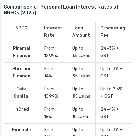
Comparison of Personal Loan Interest Rates of
NBFCs (2025)
NBFC
Interest
Loan
Processing
Rate
Amount
Fee
Piramal
From
Up to
2%–3% +
Finance
12.99%
₹35 Lakhs
GST
Shriram
From
Up to
Up to 3% +
Finance
14%
₹35 Lakhs
GST
Tata
From
Up to
Up to 2.5%
Capital
10.99%
₹35 Lakhs
+ GST
InCred
From
Up to
2%–4% +
18%
₹10 Lakhs
GST
Finnable
From
Up to
Up to 3% +