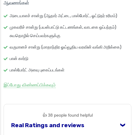
ஆவணங்கள்
அடையாளச் சான்று (ஆதார் அட்டை, பாஸ்போர்ட், ஓட்டுநர் உரிமம்)
முகவரிச் சான்று (பயன்பாட்டு கட்டணங்கள், வாடகை ஒப்பந்தம்)
சுயதொழில் செய்பவர்களுக்கு
வருமானச் சான்று (மாதாந்திர ஓய்வூதிய வரவின் வங்கி அறிக்கை)
பான் கார்டு
பாஸ்போர்ட் அளவு புகைப்படங்கள்
இப்போது விண்ணப்பிக்கவும்
👍 38 people found helpful
Real Ratings and reviews
❯