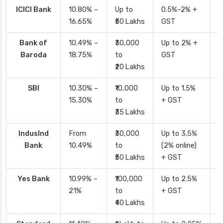
ICICI Bank
10.80% –
Up to
0.5%–2% +
2
16.65%
₹50 Lakhs
GST
Bank of
10.49% –
₹30,000
Up to 2% +
4
Baroda
18.75%
to
GST
₹20 Lakhs
SBI
10.30% –
₹10,000
Up to 1.5%
2
15.30%
to
+ GST
d
₹35 Lakhs
IndusInd
From
₹30,000
Up to 3.5%
2
Bank
10.49%
to
(2% online)
₹50 Lakhs
+ GST
Yes Bank
10.99% –
₹100,000
Up to 2.5%
2
21%
to
+ GST
₹40 Lakhs