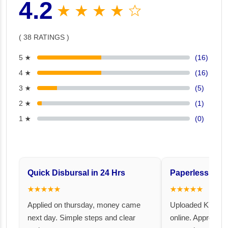
4.2
★ ★ ★ ★ ☆
( 38 RATINGS )
5 ★
(16)
4 ★
(16)
3 ★
(5)
2 ★
(1)
1 ★
(0)
Quick Disbursal in 24 Hrs
Paperless and 
★★★★★
★★★★★
Applied on thursday, money came
Uploaded KYC an
next day. Simple steps and clear
online. Approval 