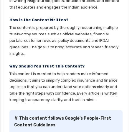
in writing insightful blog posts, detailed articles, and content
that educates and engages the Indian audience.
personal loan eligibility shriram
personal loan eligibility tata capital
How is the Content Written?
The content is prepared by thoroughly researching multiple
personal loan eligibility yes bank
trustworthy sources such as official websites, financial
personal loan for ca
portals, customer reviews, policy documents and IRDAI
guidelines. The goal is to bring accurate and reader-friendly
personal loan for defence personnel
insights.
personal loan for doctors
Why Should You Trust This Content?
personal loan for it professionals
This content is created to help readers make informed
personal loan for marriage
decisions. It aims to simplify complex insurance and finance
personal loan for nri
topics so that you can understand your options clearly and
take the right steps with confidence. Every article is written
personal loan for pensioners
keeping transparency, clarity, and trust in mind.
personal loan for salaried individuals
personal loan for self employed
🏅 This content follows Google's People-First
Content Guidelines
personal loan for women