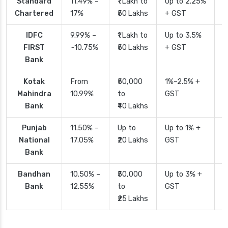
Standard
11.49% –
₹1 Lakh to
Up to 2.25%
4
Chartered
17%
₹50 Lakhs
+ GST
IDFC
9.99% –
₹1 Lakh to
Up to 3.5%
2
FIRST
~10.75%
₹50 Lakhs
+ GST
Bank
Kotak
From
₹50,000
1%–2.5% +
2
Mahindra
10.99%
to
GST
Bank
₹40 Lakhs
Punjab
11.50% –
Up to
Up to 1% +
2
National
17.05%
₹20 Lakhs
GST
Bank
Bandhan
10.50% –
₹50,000
Up to 3% +
4
Bank
12.55%
to
GST
₹25 Lakhs