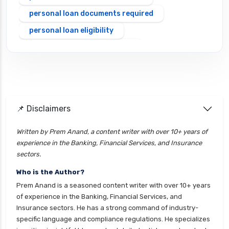
personal loan documents required
personal loan eligibility
Personal loan emi calculator
Personal loan interest rate
personal loan application process
personal loan eligibility axis
📌 Disclaimers
personal loan eligibility cholamandalam
finance
Written by Prem Anand, a content writer with over 10+ years of
experience in the Banking, Financial Services, and Insurance
personal loan eligibility hdfc
sectors.
personal loan eligibility icici
Who is the Author?
personal loan eligibility idfc
Prem Anand is a seasoned content writer with over 10+ years
personal loan eligibility incred
of experience in the Banking, Financial Services, and
Insurance sectors. He has a strong command of industry-
personal loan eligibility indusind bank
specific language and compliance regulations. He specializes
personal loan eligibility kotak