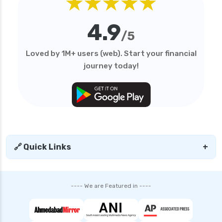
★★★★★
personal loan in tamilnadu
4.9
personal loan in telangana
/5
personal loan in tirunelveli
Loved by 1M+ users (web). Start your financial
personal loan in trichy
journey today!
personal loan in uttar pradesh
personal loan interest rates
personal loan with low salary
personal loans for medical emergency
sbi personal loan interest rates
🔗 Quick Links
+
shriram finance personal loan interest rate
smfg india personal loan interest rate
---- We are Featured in ----
tata capital personal loan interest rate
top 10 Personal loan apps