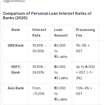
அனுபவிக்கவும்.
Comparison of Personal Loan Interest Rates of
Banks (2025)
Bank
Interest
Loan
Processing
P
Rate
Amount
Fee
T
DBS Bank
10.99% –
₹25,000
1%–3% +
2
30.00%
to
GST
₹15 Lakhs
HDFC
10.90% –
₹50,000
Up to ₹6,500
2
Bank
24.00%
to
+ GST (~1–
₹40 Lakhs
3%)
Axis Bank
From
₹50,000
1.5%–2% +
2
~11.25%
to
GST
₹15 Lakhs