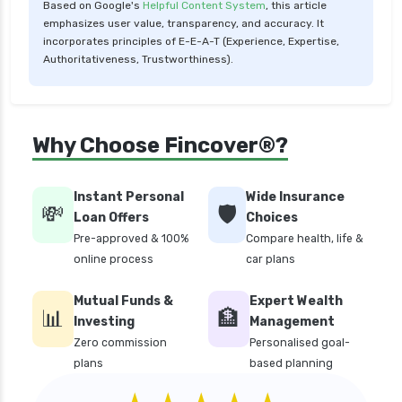
Based on Google's
Helpful Content System
, this article
personal loan in 10 minutes
emphasizes user value, transparency, and accuracy. It
personal loan in andhra pradesh
incorporates principles of E-E-A-T (Experience, Expertise,
Authoritativeness, Trustworthiness).
personal loan in bangalore
personal loan in chennai
personal loan in cochin
Why Choose Fincover®?
personal loan in coimbatore
personal loan in delhi
Instant Personal
Wide Insurance
💸
🛡️
personal loan in hyderabad
Loan Offers
Choices
Pre-approved & 100%
Compare health, life &
personal loan in karnataka
online process
car plans
personal loan in kerala
Mutual Funds &
Expert Wealth
personal loan in lucknow
📊
🏦
Investing
Management
personal loan in madurai
Zero commission
Personalised goal-
plans
based planning
personal loan in maharashtra
personal loan in mumbai