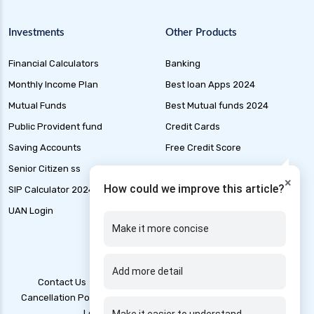
health insurance premium calculator
Investments
Other Products
health insurance pune
health insurance rajkot
Financial Calculators
Banking
health insurance renewal process
Monthly Income Plan
Best loan Apps 2024
health insurance stocks india
Mutual Funds
Best Mutual funds 2024
Public Provident fund
Credit Cards
health insurance surat
Saving Accounts
Free Credit Score
health insurance tax benefits 80d
Senior Citizen ss
Liability Insurance
health insurance thane
×
How could we improve this article?
SIP Calculator 2024
Loan Application Status
health insurance tirunelveli
UAN Login
Marine Insurance
health insurance top up plan comparison
Make it more concise
health insurance trichy
health insurance udaipur
Add more detail
Contact Us
Blogs
T&C
Account Deletion
health insurance vadodara
Cancellation Policy
Disclaimer
Grievance Redressal
health insurance varanasi
Legal Policy
Privacy Policy