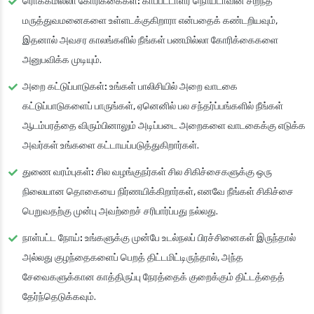
ரொக்கமில்லா கோரிக்கைகள்:
காப்பீட்டாளர் நொய்டாவின் சிறந்த
மருத்துவமனைகளை உள்ளடக்குகிறாரா என்பதைக் கண்டறியவும்,
இதனால் அவசர காலங்களில் நீங்கள் பணமில்லா கோரிக்கைகளை
அனுபவிக்க முடியும்.
அறை கட்டுப்பாடுகள்:
உங்கள் பாலிசியில் அறை வாடகை
கட்டுப்பாடுகளைப் பாருங்கள், ஏனெனில் பல சந்தர்ப்பங்களில் நீங்கள்
ஆடம்பரத்தை விரும்பினாலும் அடிப்படை அறைகளை வாடகைக்கு எடுக்க
அவர்கள் உங்களை கட்டாயப்படுத்துகிறார்கள்.
துணை வரம்புகள்:
சில வழங்குநர்கள் சில சிகிச்சைகளுக்கு ஒரு
நிலையான தொகையை நிர்ணயிக்கிறார்கள், எனவே நீங்கள் சிகிச்சை
பெறுவதற்கு முன்பு அவற்றைச் சரிபார்ப்பது நல்லது.
நாள்பட்ட நோய்:
உங்களுக்கு முன்பே உடல்நலப் பிரச்சினைகள் இருந்தால்
அல்லது குழந்தைகளைப் பெறத் திட்டமிட்டிருந்தால், அந்த
சேவைகளுக்கான காத்திருப்பு நேரத்தைக் குறைக்கும் திட்டத்தைத்
தேர்ந்தெடுக்கவும்.