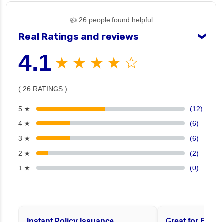
👍 26 people found helpful
Real Ratings and reviews
❯
4.1
★ ★ ★ ★ ☆
( 26 RATINGS )
5 ★
(12)
4 ★
(6)
3 ★
(6)
2 ★
(2)
1 ★
(0)
Instant Policy Issuance
Great for Famil