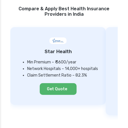
Compare & Apply Best Health Insurance
Providers in India
Star Health
Min Premium – ₹ 3600/year
Network Hospitals – 14,000+ hospitals
Mi
Claim Settlement Ratio – 82.3%
Ne
Cl
Get Quote