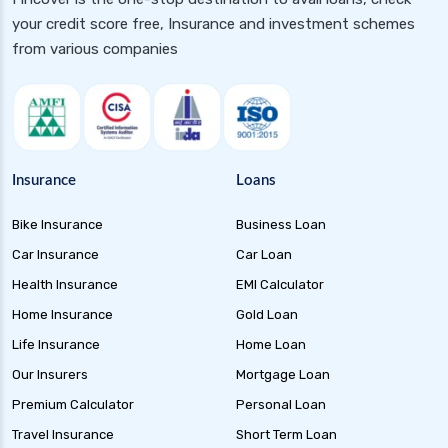
health insurance in rajasthan
your credit score free, Insurance and investment schemes
health insurance indore
from various companies
health insurance jabalpur
health insurance jaipur
health insurance jodhpur
health insurance kolkata
Insurance
Loans
health insurance lucknow
Bike Insurance
Business Loan
health insurance madurai
Car Insurance
Car Loan
health insurance mumbai
Health Insurance
EMI Calculator
health insurance mysore
Home Insurance
Gold Loan
health insurance nagpur
Life Insurance
Home Loan
health insurance noida
Our Insurers
Mortgage Loan
health insurance patna
Premium Calculator
Personal Loan
health insurance portability
Travel Insurance
Short Term Loan