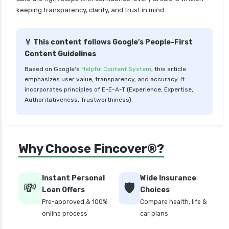
insurance
keeping transparency, clarity, and trust in mind.
cignattk health insurance vs tata aig health
insurance
🏅 This content follows Google's People-First
compare health insurance plans
Content Guidelines
cost of 20 lakh health insurance
Based on Google's
Helpful Content System
, this article
emphasizes user value, transparency, and accuracy. It
covid 19 health insurance
incorporates principles of E-E-A-T (Experience, Expertise,
critical illness health insurance
Authoritativeness, Trustworthiness).
critical illness health insurance india
edelweiss health insurance
Why Choose Fincover®?
family health insurance
free look period for health insurance
Instant Personal
Wide Insurance
future generali aarogya bima insurance plan
💸
🛡️
Loan Offers
Choices
future generali criticare insurance plan
Pre-approved & 100%
Compare health, life &
online process
car plans
future generali group health insurance plan