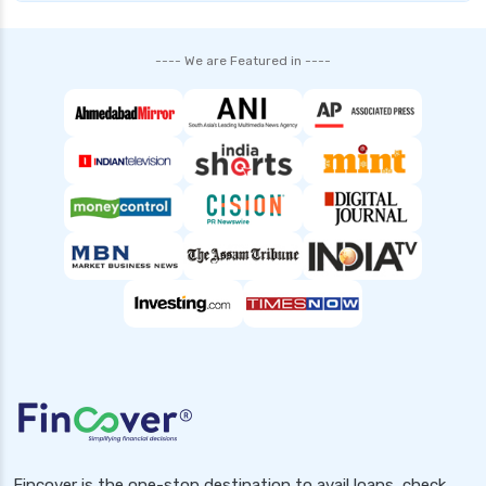
health insurance bangalore
health insurance bhopal
---- We are Featured in ----
health insurance cancellation policy
health insurance chennai
health insurance claim process
health insurance claim rejection reasons
health insurance coimbatore
health insurance dehradun
health insurance delhi
health insurance gurgaon
health insurance guwahati
health insurance hubli
health insurance hyderabad
Fincover is the one-stop destination to avail loans, check