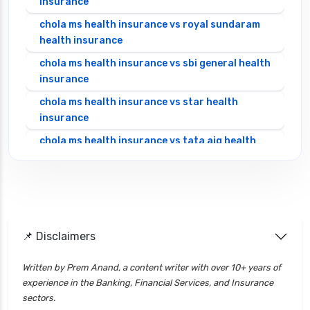
insurance
chola ms health insurance vs royal sundaram
health insurance
chola ms health insurance vs sbi general health
insurance
chola ms health insurance vs star health
insurance
chola ms health insurance vs tata aig health
insurance
cignattk health insurance vs edelweiss general
health insurance
cignattk health insurance vs future generali
health insurance
📌 Disclaimers
cignattk health insurance vs go digit health
Written by Prem Anand, a content writer with over 10+ years of
insurance
experience in the Banking, Financial Services, and Insurance
cignattk health insurance vs liberty general
sectors.