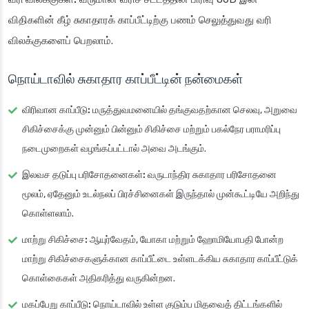
விதிகளின் கீழ் சுகாதாரக் காப்பீட்டிற்கு பணம் செலுத்துவது வரி
விலக்குகளைப் பெறலாம்.
நொய்டாவில் சுகாதார காப்பீட்டின் நன்மைகள்
விரிவான காப்பீடு:
மருத்துவமனையில் தங்குவதற்கான செலவு, அறுவை
சிகிச்சைக்கு முன்னும் பின்னும் சிகிச்சை மற்றும் பகல்நேர பராமரிப்பு
நடைமுறைகள் வழங்கப்பட்டால் அவை அடங்கும்.
இலவச தடுப்பு பரிசோதனைகள்:
வருடாந்திர சுகாதார பரிசோதனை
மூலம், ஏதேனும் உடல்நலப் பிரச்சினைகள் இருந்தால் முன்கூட்டியே அறிந்து
கொள்ளலாம்.
மாற்று சிகிச்சை:
ஆயுர்வேதம், யோகா மற்றும் ஹோமியோபதி போன்ற
மாற்று சிகிச்சைகளுக்கான காப்பீட்டை உள்ளடக்கிய சுகாதார காப்பீட்டுக்
கொள்கைகள் அதிகரித்து வருகின்றன.
மகப்பேறு காப்பீடு:
நொய்டாவில் உள்ள குடும்ப மிதவைத் திட்டங்களில்