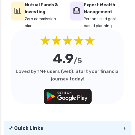
future generali health suraksha family floater
Mutual Funds &
Expert Wealth
📊
plan
🏦
Investing
Management
future generali health suraksha individual
Zero commission
Personalised goal-
insurance plan
plans
based planning
★★★★★
future generali health surplus insurance plan
future generali hospicash insurance plan
4.9
global health insurance for nris
/5
group health insurance
Loved by 1M+ users (web). Start your financial
group health insurance vs individual
journey today!
gst for health insurance
health and disability insurance
health insurance advantages and
disadvantages
health insurance ahmedabad
🔗 Quick Links
+
health insurance amritsar