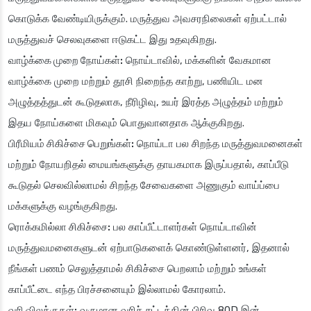
கொடுக்க வேண்டியிருக்கும். மருத்துவ அவசரநிலைகள் ஏற்பட்டால்
மருத்துவச் செலவுகளை ஈடுகட்ட இது உதவுகிறது.
வாழ்க்கை முறை நோய்கள்:
நொய்டாவில், மக்களின் வேகமான
வாழ்க்கை முறை மற்றும் தூசி நிறைந்த காற்று, பணியிட மன
அழுத்தத்துடன் கூடுதலாக, நீரிழிவு, உயர் இரத்த அழுத்தம் மற்றும்
இதய நோய்களை மிகவும் பொதுவானதாக ஆக்குகிறது.
பிரீமியம் சிகிச்சை பெறுங்கள்:
நொய்டா பல சிறந்த மருத்துவமனைகள்
மற்றும் நோயறிதல் மையங்களுக்கு தாயகமாக இருப்பதால், காப்பீடு
கூடுதல் செலவில்லாமல் சிறந்த சேவைகளை அணுகும் வாய்ப்பை
மக்களுக்கு வழங்குகிறது.
ரொக்கமில்லா சிகிச்சை:
பல காப்பீட்டாளர்கள் நொய்டாவின்
மருத்துவமனைகளுடன் ஏற்பாடுகளைக் கொண்டுள்ளனர், இதனால்
நீங்கள் பணம் செலுத்தாமல் சிகிச்சை பெறலாம் மற்றும் உங்கள்
காப்பீட்டை எந்த பிரச்சனையும் இல்லாமல் கோரலாம்.
வரி விலக்குகள்:
வருமான வரிச் சட்டத்தின் பிரிவு 80D இன்