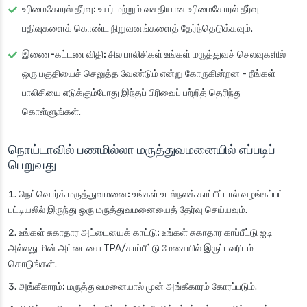
உரிமைகோரல் தீர்வு:
உயர் மற்றும் வசதியான உரிமைகோரல் தீர்வு
பதிவுகளைக் கொண்ட நிறுவனங்களைத் தேர்ந்தெடுக்கவும்.
இணை-கட்டண விதி:
சில பாலிசிகள் உங்கள் மருத்துவச் செலவுகளில்
ஒரு பகுதியைச் செலுத்த வேண்டும் என்று கோருகின்றன - நீங்கள்
பாலிசியை எடுக்கும்போது இந்தப் பிரிவைப் பற்றித் தெரிந்து
கொள்ளுங்கள்.
நொய்டாவில் பணமில்லா மருத்துவமனையில் எப்படிப்
பெறுவது
நெட்வொர்க் மருத்துவமனை:
உங்கள் உடல்நலக் காப்பீட்டால் வழங்கப்பட்ட
பட்டியலில் இருந்து ஒரு மருத்துவமனையைத் தேர்வு செய்யவும்.
உங்கள் சுகாதார அட்டையைக் காட்டு:
உங்கள் சுகாதார காப்பீட்டு ஐடி
அல்லது மின் அட்டையை TPA/காப்பீட்டு மேசையில் இருப்பவரிடம்
கொடுங்கள்.
அங்கீகாரம்:
மருத்துவமனையால் முன் அங்கீகாரம் கோரப்படும்.