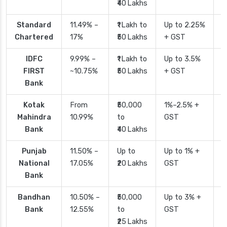
₹40 Lakhs
Standard
11.49% –
₹1 Lakh to
Up to 2.25%
4
Chartered
17%
₹50 Lakhs
+ GST
IDFC
9.99% –
₹1 Lakh to
Up to 3.5%
2
FIRST
~10.75%
₹50 Lakhs
+ GST
Bank
Kotak
From
₹50,000
1%–2.5% +
2
Mahindra
10.99%
to
GST
Bank
₹40 Lakhs
Punjab
11.50% –
Up to
Up to 1% +
2
National
17.05%
₹20 Lakhs
GST
Bank
Bandhan
10.50% –
₹50,000
Up to 3% +
4
Bank
12.55%
to
GST
₹25 Lakhs