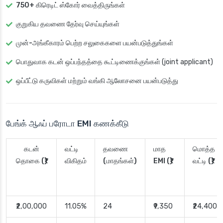
750+ கிரெடிட் ஸ்கோர்
வைத்திருங்கள்
குறுகிய தவணை
தேர்வு செய்யுங்கள்
முன்-அங்கீகாரம் பெற்ற சலுகைகளை
பயன்படுத்துங்கள்
பொதுவாக கடன் ஒப்பந்தத்தை கூட்டிணைக்குங்கள்
(joint applicant)
ஒப்பீட்டு கருவிகள்
மற்றும் வங்கி ஆலோசனை பயன்படுத்து
பேங்க் ஆஃப் பரோடா EMI கணக்கீடு
கடன்
வட்டி
தவணை
மாத
மொத்த
தொகை (₹)
விகிதம்
(மாதங்கள்)
EMI (₹)
வட்டி (₹)
₹2,00,000
11.05%
24
₹9,350
₹24,400