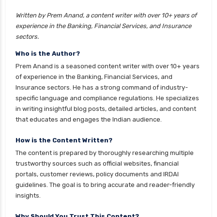
personal loan eligibility hdfc
Written by Prem Anand, a content writer with over 10+ years of
experience in the Banking, Financial Services, and Insurance
personal loan eligibility icici
sectors.
personal loan eligibility idfc
Who is the Author?
personal loan eligibility incred
Prem Anand is a seasoned content writer with over 10+ years
personal loan eligibility indusind bank
of experience in the Banking, Financial Services, and
Insurance sectors. He has a strong command of industry-
personal loan eligibility kotak
specific language and compliance regulations. He specializes
personal loan eligibility shriram
in writing insightful blog posts, detailed articles, and content
that educates and engages the Indian audience.
personal loan eligibility tata capital
personal loan eligibility yes bank
How is the Content Written?
The content is prepared by thoroughly researching multiple
personal loan for ca
trustworthy sources such as official websites, financial
personal loan for defence personnel
portals, customer reviews, policy documents and IRDAI
guidelines. The goal is to bring accurate and reader-friendly
personal loan for doctors
insights.
personal loan for home renovation
Why Should You Trust This Content?