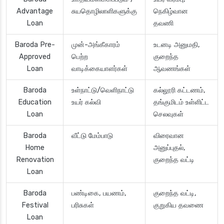
Advantage
சுயதொழிலாளிகளுக்கு
நெகிழ்வான
Loan
தவணி
Baroda Pre-
முன்-அங்கீகாரம்
உடனடி அனுமதி,
Approved
பெற்ற
குறைந்த
Loan
வாடிக்கையாளர்கள்
ஆவணங்கள்
Baroda
உள்நாட்டு/வெளிநாட்டு
கல்லூரி கட்டணம்,
Education
உயர் கல்வி
தங்குமிடம் உள்ளிட்ட
Loan
செலவுகள்
Baroda
வீட்டு மேம்பாடு
விரைவான
Home
அனுப்புதல்,
Renovation
குறைந்த வட்டி
Loan
Baroda
பண்டிகை, பயணம்,
குறைந்த வட்டி,
Festival
பரிசுகள்
குறுகிய தவணை
Loan