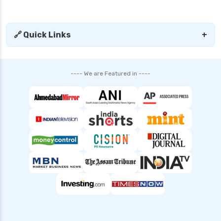
personal loans for medical emergency
sbi personal loan interest rates
🔗 Quick Links
+
shriram finance personal loan interest rate
smfg india personal loan interest rate
---- We are Featured in ----
tata capital personal loan interest rate
top 10 Personal loan apps
what is a personal loan