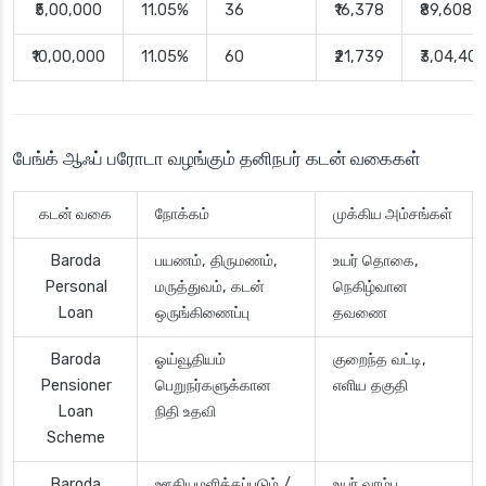
₹5,00,000
11.05%
36
₹16,378
₹89,608
₹10,00,000
11.05%
60
₹21,739
₹3,04,40
பேங்க் ஆஃப் பரோடா வழங்கும் தனிநபர் கடன் வகைகள்
கடன் வகை
நோக்கம்
முக்கிய அம்சங்கள்
Baroda
பயணம், திருமணம்,
உயர் தொகை,
Personal
மருத்துவம், கடன்
நெகிழ்வான
Loan
ஒருங்கிணைப்பு
தவணை
Baroda
ஓய்வூதியம்
குறைந்த வட்டி,
Pensioner
பெறுநர்களுக்கான
எளிய தகுதி
Loan
நிதி உதவி
Scheme
Baroda
ஊதியமளிக்கப்படும் /
உயர் வரம்பு,