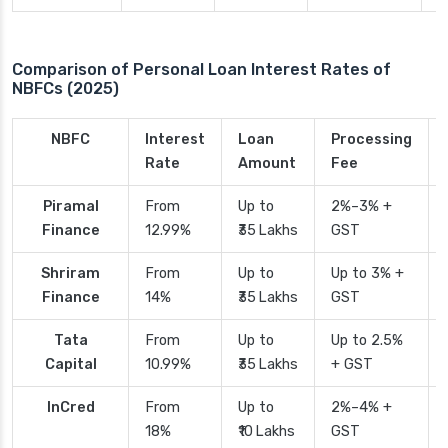
Comparison of Personal Loan Interest Rates of
NBFCs (2025)
NBFC
Interest
Loan
Processing
Rate
Amount
Fee
Piramal
From
Up to
2%–3% +
Finance
12.99%
₹35 Lakhs
GST
Shriram
From
Up to
Up to 3% +
Finance
14%
₹35 Lakhs
GST
Tata
From
Up to
Up to 2.5%
Capital
10.99%
₹35 Lakhs
+ GST
InCred
From
Up to
2%–4% +
18%
₹10 Lakhs
GST