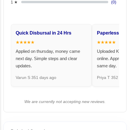
1 ★
(0)
Quick Disbursal in 24 Hrs
Paperless and 
★★★★★
★★★★★
Applied on thursday, money came
Uploaded KYC an
next day. Simple steps and clear
online. Approval 
updates.
same day.
Varun S
351 days ago
Priya T
352 days 
We are currently not accepting new reviews.