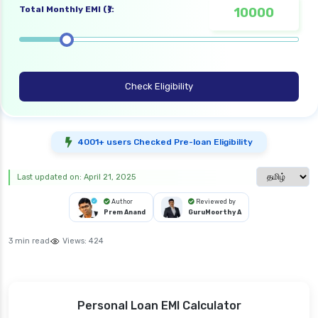
Total Monthly EMI (₹):
Check Eligibility
4001+ users Checked Pre-loan Eligibility
Select langu
Last updated on: April 21, 2025
Author
Reviewed by
Prem Anand
GuruMoorthy A
3 min read
Views:
424
Personal Loan EMI Calculator