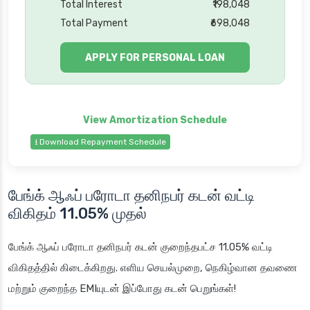
Total Interest
₹198,048
Total Payment
₹698,048
APPLY FOR PERSONAL LOAN
⭳ Download Repayment Schedule
பேங்க் ஆஃப் பரோடா தனிநபர் கடன்
வட்டி
விகிதம் 11.05% முதல்
பேங்க் ஆஃப் பரோடா தனிநபர் கடன் குறைந்தபட்ச 11.05% வட்டி
விகிதத்தில் கிடைக்கிறது. எளிய செயல்முறை, நெகிழ்வான தவணை
மற்றும் குறைந்த EMIயுடன் இப்போது கடன் பெறுங்கள்!