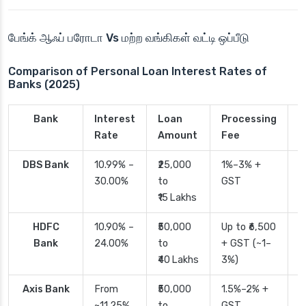
பேங்க் ஆஃப் பரோடா Vs மற்ற வங்கிகள் வட்டி ஒப்பீடு
Comparison of Personal Loan Interest Rates of
Banks (2025)
Bank
Interest
Loan
Processing
P
Rate
Amount
Fee
T
DBS Bank
10.99% –
₹25,000
1%–3% +
2
30.00%
to
GST
₹15 Lakhs
HDFC
10.90% –
₹50,000
Up to ₹6,500
2
Bank
24.00%
to
+ GST (~1–
₹40 Lakhs
3%)
Axis Bank
From
₹50,000
1.5%–2% +
2
~11.25%
to
GST