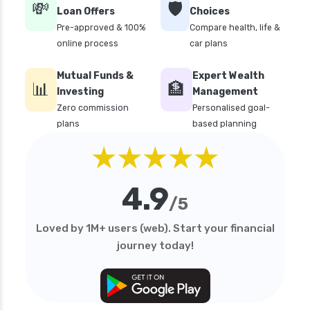
💸
🛡️
personal loan in hyderabad
Loan Offers
Choices
Pre-approved & 100%
Compare health, life &
personal loan in karnataka
online process
car plans
personal loan in kerala
Mutual Funds &
Expert Wealth
personal loan in lucknow
📊
🏦
Investing
Management
personal loan in madurai
Zero commission
Personalised goal-
plans
based planning
personal loan in maharashtra
★★★★★
personal loan in mumbai
personal loan in tamilnadu
4.9
personal loan in telangana
/5
personal loan in tirunelveli
Loved by 1M+ users (web). Start your financial
personal loan in trichy
journey today!
personal loan in uttar pradesh
personal loan interest rates
personal loan with low salary