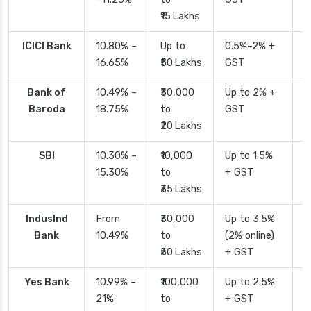
₹15 Lakhs
ICICI Bank
10.80% –
Up to
0.5%–2% +
2
16.65%
₹50 Lakhs
GST
Bank of
10.49% –
₹30,000
Up to 2% +
4
Baroda
18.75%
to
GST
₹20 Lakhs
SBI
10.30% –
₹10,000
Up to 1.5%
2
15.30%
to
+ GST
d
₹35 Lakhs
IndusInd
From
₹30,000
Up to 3.5%
2
Bank
10.49%
to
(2% online)
₹50 Lakhs
+ GST
Yes Bank
10.99% –
₹100,000
Up to 2.5%
2
21%
to
+ GST