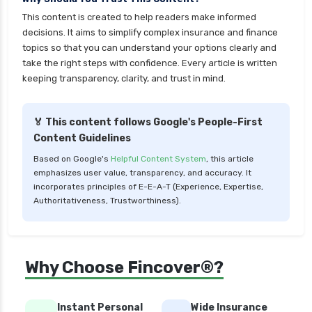
personal loan for it professionals
This content is created to help readers make informed
personal loan for marriage
decisions. It aims to simplify complex insurance and finance
personal loan for nri
topics so that you can understand your options clearly and
take the right steps with confidence. Every article is written
personal loan for pensioners
keeping transparency, clarity, and trust in mind.
personal loan for salaried individuals
personal loan for self employed
🏅 This content follows Google's People-First
Content Guidelines
personal loan for women
Based on Google's
Helpful Content System
, this article
personal loan in 10 minutes
emphasizes user value, transparency, and accuracy. It
personal loan in andhra pradesh
incorporates principles of E-E-A-T (Experience, Expertise,
Authoritativeness, Trustworthiness).
personal loan in bangalore
personal loan in chennai
personal loan in cochin
Why Choose Fincover®?
personal loan in coimbatore
personal loan in delhi
Instant Personal
Wide Insurance