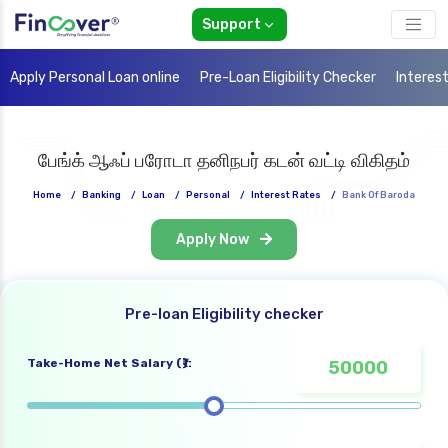
Support
Apply Personal Loan online
Pre-Loan Eligibility Checker
Interes
பேங்க் ஆஃப் பரோடா தனிநபர் கடன் வட்டி விகிதம்
Home
/
Banking
/
Loan
/
Personal
/
Interest Rates
/
Bank Of Baroda
Apply Now
Pre-loan Eligibility checker
Take-Home Net Salary (₹):