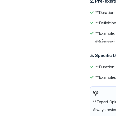
2. Pre-exist
**Duration
**Definitio
**Example: *
சிகிச்சைகள் 
3. Specific 
**Duration:
**Examples:
**Expert Opi
Always revie