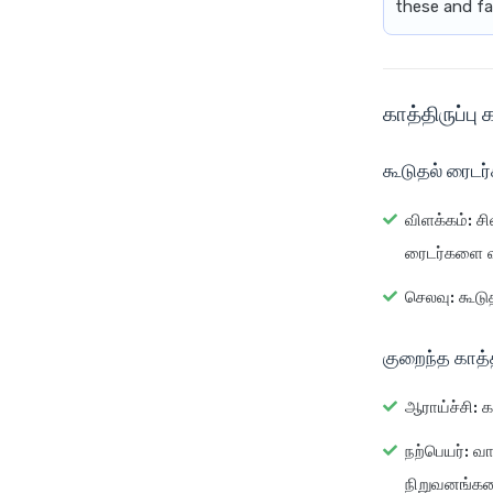
these and face
காத்திருப்ப
கூடுதல் ரைடர
விளக்கம்:
சி
ரைடர்களை வ
செலவு:
கூடுத
குறைந்த காத்
ஆராய்ச்சி:
கா
நற்பெயர்:
வாட
நிறுவனங்களை