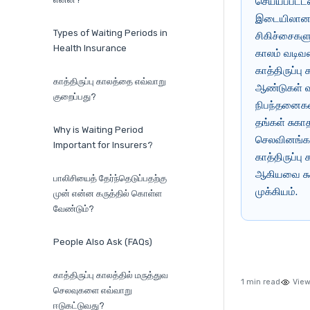
செய்யப்பட்ட
இடையிலான க
Types of Waiting Periods in
சிகிச்சைகளு
Health Insurance
காலம் வடிவமை
காத்திருப்ப
காத்திருப்பு காலத்தை எவ்வாறு
ஆண்டுகள் வர
குறைப்பது?
நிபந்தனைகள்
தங்கள் சுகா
Why is Waiting Period
செலவினங்களை
Important for Insurers?
காத்திருப்ப
ஆகியவை சுகா
பாலிசியைத் தேர்ந்தெடுப்பதற்கு
முக்கியம்.
முன் என்ன கருத்தில் கொள்ள
வேண்டும்?
People Also Ask (FAQs)
காத்திருப்பு காலத்தில் மருத்துவ
1 min read
View
செலவுகளை எவ்வாறு
ஈடுகட்டுவது?