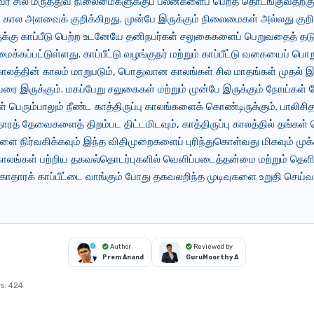
வர் சில மருத்துவ நிலைமைகளுக்குப் பலன்களைப் பெறத் தொடங்குவதற்கு
ால அளவைக் குறிக்கிறது. முன்பே இருக்கும் நிலைமைகள் அல்லது குறிப
க்கு காப்பீடு பெற்ற உடனேயே தனிநபர்கள் சலுகைகளைப் பெறுவதைத் தடு
க்கப்பட்டுள்ளது. காப்பீட்டு வழங்குநர் மற்றும் காப்பீட்டு வகையைப் பொற
ு காலத்தின் காலம் மாறுபடும், பொதுவான காலங்கள் சில மாதங்கள் முதல் 
ை இருக்கும். மகப்பேறு சலுகைகள் மற்றும் முன்பே இருக்கும் நோய்கள்
 பெரும்பாலும் நீண்ட காத்திருப்பு காலங்களைக் கொண்டிருக்கும். பாலிசித
தாரத் தேவைகளைத் திறம்பட திட்டமிடவும், காத்திருப்பு காலத்தில் தங்கள்
 நிர்வகிக்கவும் இந்த விதிமுறைகளைப் புரிந்துகொள்வது மிகவும் முக்
ு காலங்கள் பற்றிய தகவல்தொடர்புகளில் வெளிப்படைத்தன்மை மற்றும் தெளி
தாரக் காப்பீட்டை வாங்கும் போது தகவலறிந்த முடிவுகளை உறுதி செய்வ
Author
Reviewed by
Prem Anand
GuruMoorthy A
s:
424