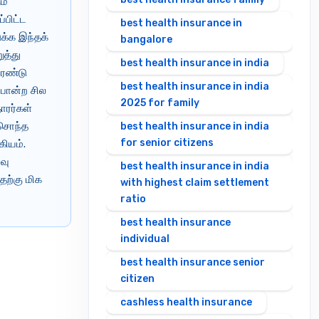
ம்
்பிட்ட
best health insurance in
க்க இந்தக்
bangalore
ுத்து
best health insurance in india
இரண்டு
best health insurance in india
 போன்ற சில
2025 for family
ாரர்கள்
 சொந்த
best health insurance in india
for senior citizens
கியம்.
வு
best health insurance in india
தற்கு மிக
with highest claim settlement
ratio
best health insurance
individual
best health insurance senior
citizen
cashless health insurance