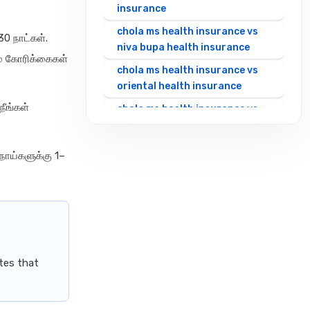
insurance
chola ms health insurance vs
0 நாட்கள்.
niva bupa health insurance
மே கோரிக்கைகள்
chola ms health insurance vs
oriental health insurance
நீங்கள்
chola ms health insurance vs
reliance health insurance
chola ms health insurance vs
நோய்களுக்கு 1–
royal sundaram health
insurance
chola ms health insurance vs
sbi general health insurance
chola ms health insurance vs
star health insurance
tes that
chola ms health insurance vs
tata aig health insurance