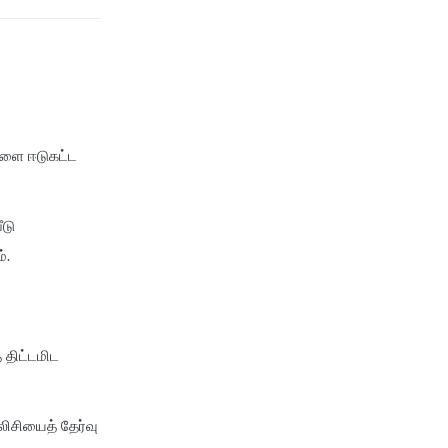
cignattk health insurance vs
edelweiss general health
insurance
cignattk health insurance vs
future generali health
insurance
ுகளை ஈடுகட்ட
cignattk health insurance vs
go digit health insurance
ீடு
cignattk health insurance vs
liberty general health
்.
insurance
cignattk health insurance vs
magma hdi health insurance
 திட்டமிட
cignattk health insurance vs
new india assurance health
insurance
லிசியைத் தேர்வு
cignattk health insurance vs