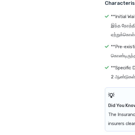
Characterist
**Initial W
இந்த நேரத்
ஏற்றுக்கொள்ள
**Pre-exist
கொண்டிருந்த
**Specific 
2 ஆண்டுகள் க
Did You Kno
The Insuranc
insurers clea