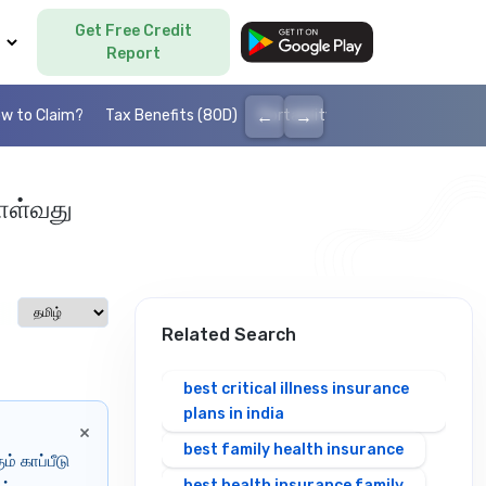
Get Free Credit
Language
Report
←
→
w to Claim?
Tax Benefits (80D)
Portability
Cashless health I
கொள்வது
Select language
Related Search
best critical illness insurance
plans in india
×
best family health insurance
ம் காப்பீடு
best health insurance family