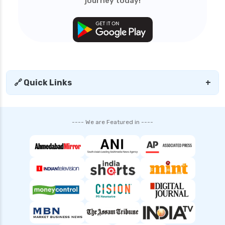
journey today!
🔗 Quick Links
+
---- We are Featured in ----