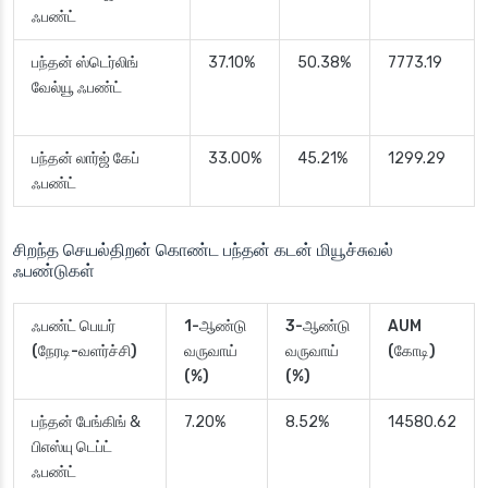
ஃபண்ட்
பந்தன் ஸ்டெர்லிங்
37.10%
50.38%
7773.19
வேல்யூ ஃபண்ட்
பந்தன் லார்ஜ் கேப்
33.00%
45.21%
1299.29
ஃபண்ட்
சிறந்த செயல்திறன் கொண்ட பந்தன் கடன் மியூச்சுவல்
ஃபண்டுகள்
ஃபண்ட் பெயர்
1-ஆண்டு
3-ஆண்டு
AUM
(நேரடி-வளர்ச்சி)
வருவாய்
வருவாய்
(கோடி)
(%)
(%)
பந்தன் பேங்கிங் &
7.20%
8.52%
14580.62
பிஎஸ்யு டெப்ட்
ஃபண்ட்