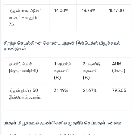
பந்தன் மல்டி அசெட்
14.00%
18.73%
1017.00
ஃபண்ட் - ஹைப்ரிட்
75
சிறந்த செயல்திறன் கொண்ட பந்தன் இன்டெக்ஸ் மியூச்சுவல்
ஃபண்டுகள்
ஃபண்ட் பெயர்
1-ஆண்டு
3-ஆண்டு
AUM
(நேரடி-வளர்ச்சி)
வருவாய்
வருவாய்
(கோடி)
(%)
(%)
பந்தன் நிஃப்டி 50
31.49%
21.67%
795.05
இன்டெக்ஸ் ஃபண்ட்
பந்தன் மியூச்சுவல் ஃபண்டுகளில் முதலீடு செய்வதன் நன்மை