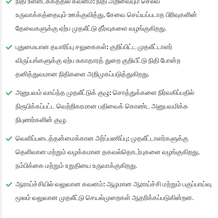
நிதி உள்ளடக்கத்தில் கவனம்:
நிதி அறிவையும் செல்வ
உருவாக்கத்தையும் ஊக்குவித்து, சேவை செய்யப்படாத பிரிவுகளின்
தேவைகளுக்கு ஏற்ப முதலீட்டு தீர்வுகளை வழங்குகிறது.
புதுமையான தயாரிப்பு சலுகைகள்:
குறிப்பிட்ட முதலீட்டாளர்
விருப்பங்களுக்கு ஏற்ப சுகாதாரத் துறை குறியீட்டு நிதி போன்ற
தனித்துவமான நிதிகளை அறிமுகப்படுத்துகிறது.
அனுபவம் வாய்ந்த முதலீட்டுக் குழு:
சொத்துக்களை நிர்வகிப்பதில்
நிரூபிக்கப்பட்ட வெற்றிகரமான பதிவைக் கொண்ட அனுபவமிக்க
நிபுணர்களின் குழு.
வெளிப்படைத்தன்மைக்கான அர்ப்பணிப்பு:
முதலீட்டாளர்களுக்கு
தெளிவான மற்றும் வழக்கமான தகவல்தொடர்புகளை வழங்குகிறது,
நம்பிக்கை மற்றும் உறுதியை உருவாக்குகிறது.
ஆராய்ச்சியில் வலுவான கவனம்:
ஆழமான ஆராய்ச்சி மற்றும் பகுப்பாய்வு
மூலம் வலுவான முதலீட்டு செயல்முறைகள் ஆதரிக்கப்படுகின்றன.