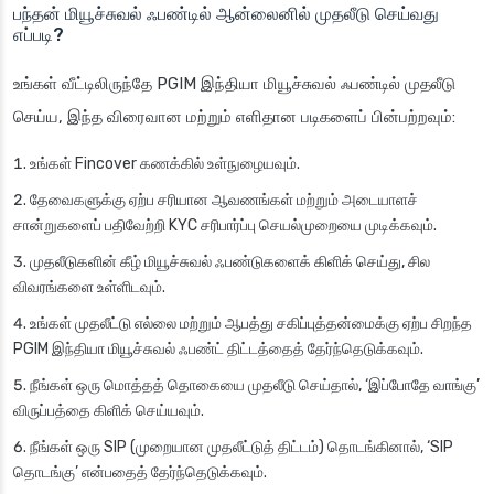
பந்தன் மியூச்சுவல் ஃபண்டில் ஆன்லைனில் முதலீடு செய்வது
எப்படி?
உங்கள் வீட்டிலிருந்தே PGIM இந்தியா மியூச்சுவல் ஃபண்டில் முதலீடு
செய்ய, இந்த விரைவான மற்றும் எளிதான படிகளைப் பின்பற்றவும்:
உங்கள் Fincover கணக்கில் உள்நுழையவும்.
தேவைகளுக்கு ஏற்ப சரியான ஆவணங்கள் மற்றும் அடையாளச்
சான்றுகளைப் பதிவேற்றி KYC சரிபார்ப்பு செயல்முறையை முடிக்கவும்.
முதலீடுகளின் கீழ் மியூச்சுவல் ஃபண்டுகளைக் கிளிக் செய்து, சில
விவரங்களை உள்ளிடவும்.
உங்கள் முதலீட்டு எல்லை மற்றும் ஆபத்து சகிப்புத்தன்மைக்கு ஏற்ப சிறந்த
PGIM இந்தியா மியூச்சுவல் ஃபண்ட் திட்டத்தைத் தேர்ந்தெடுக்கவும்.
நீங்கள் ஒரு மொத்தத் தொகையை முதலீடு செய்தால், ‘இப்போதே வாங்கு’
விருப்பத்தை கிளிக் செய்யவும்.
நீங்கள் ஒரு SIP (முறையான முதலீட்டுத் திட்டம்) தொடங்கினால், ‘SIP
தொடங்கு’ என்பதைத் தேர்ந்தெடுக்கவும்.