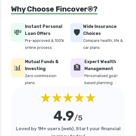
Why Choose Fincover®?
Instant Personal
Wide Insurance
💸
🛡️
Loan Offers
Choices
Pre-approved & 100%
Compare health, life &
online process
car plans
Mutual Funds &
Expert Wealth
📊
🏦
Investing
Management
Zero commission
Personalised goal-
plans
based planning
★★★★★
4.9
/5
Loved by 1M+ users (web). Start your financial