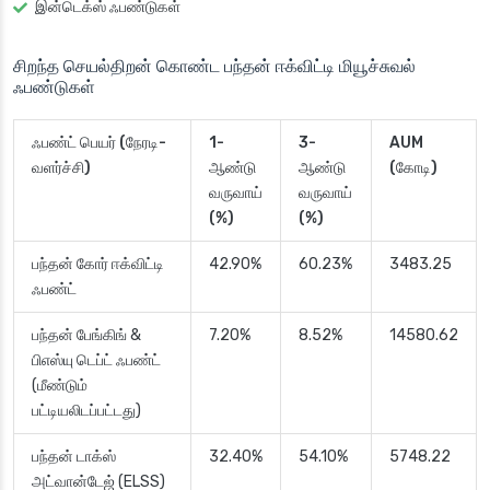
இன்டெக்ஸ் ஃபண்டுகள்
சிறந்த செயல்திறன் கொண்ட பந்தன் ஈக்விட்டி மியூச்சுவல்
ஃபண்டுகள்
ஃபண்ட் பெயர் (நேரடி-
1-
3-
AUM
வளர்ச்சி)
ஆண்டு
ஆண்டு
(கோடி)
வருவாய்
வருவாய்
(%)
(%)
பந்தன் கோர் ஈக்விட்டி
42.90%
60.23%
3483.25
ஃபண்ட்
பந்தன் பேங்கிங் &
7.20%
8.52%
14580.62
பிஎஸ்யு டெப்ட் ஃபண்ட்
(மீண்டும்
பட்டியலிடப்பட்டது)
பந்தன் டாக்ஸ்
32.40%
54.10%
5748.22
அட்வான்டேஜ் (ELSS)