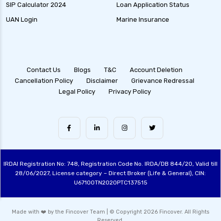
SIP Calculator 2024
Loan Application Status
UAN Login
Marine Insurance
Contact Us
Blogs
T&C
Account Deletion
Cancellation Policy
Disclaimer
Grievance Redressal
Legal Policy
Privacy Policy
IRDAI Registration No: 748, Registration Code No. IRDA/DB 844/20, Valid till
28/06/2027, License category – Direct Broker (Life & General), CIN:
U67100TN2020PTC137515
Made with ❤️ by the Fincover Team | © Copyright 2026 Fincover. All Rights
Reserved.