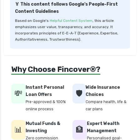
🏅 This content follows Google's People-First
Content Guidelines
Based on Google's
Helpful Content System
, this article
emphasizes user value, transparency, and accuracy. It
incorporates principles of E-E-A-T (Experience, Expertise,
Authoritativeness, Trustworthiness).
Why Choose Fincover®?
Instant Personal
Wide Insurance
💸
🛡️
Loan Offers
Choices
Pre-approved & 100%
Compare health, life &
online process
car plans
Mutual Funds &
Expert Wealth
📊
🏦
Investing
Management
Zero commission
Personalised goal-