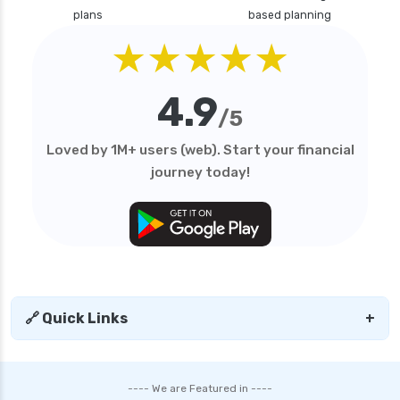
plans
based planning
★★★★★
4.9
/5
Loved by 1M+ users (web). Start your financial
journey today!
🔗 Quick Links
+
---- We are Featured in ----