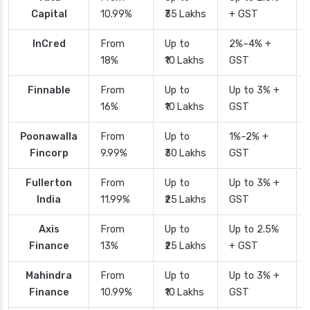
Capital
10.99%
₹35 Lakhs
+ GST
InCred
From
Up to
2%–4% +
18%
₹10 Lakhs
GST
Finnable
From
Up to
Up to 3% +
16%
₹10 Lakhs
GST
Poonawalla
From
Up to
1%–2% +
Fincorp
9.99%
₹30 Lakhs
GST
Fullerton
From
Up to
Up to 3% +
India
11.99%
₹25 Lakhs
GST
Axis
From
Up to
Up to 2.5%
Finance
13%
₹25 Lakhs
+ GST
Mahindra
From
Up to
Up to 3% +
Finance
10.99%
₹10 Lakhs
GST