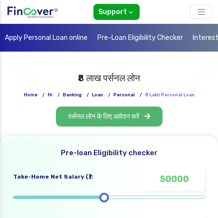
Support
Apply Personal Loan online
Pre-Loan Eligibility Checker
Interes
₹8 लाख पर्सनल लोन
Home
/
Hi
/
Banking
/
Loan
/
Personal
/
8 Lakh Personal Loan
पर्सनल लोन के लिए आवेदन करें
Pre-loan Eligibility checker
Take-Home Net Salary (₹):