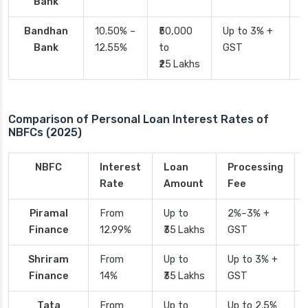
Bank
Bandhan
10.50% –
₹50,000
Up to 3% +
4
Bank
12.55%
to
GST
₹25 Lakhs
Comparison of Personal Loan Interest Rates of
NBFCs (2025)
NBFC
Interest
Loan
Processing
Rate
Amount
Fee
Piramal
From
Up to
2%–3% +
Finance
12.99%
₹35 Lakhs
GST
Shriram
From
Up to
Up to 3% +
Finance
14%
₹35 Lakhs
GST
Tata
From
Up to
Up to 2.5%