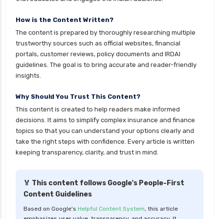
personal loan eligibility shriram
personal loan eligibility tata capital
How is the Content Written?
The content is prepared by thoroughly researching multiple
personal loan eligibility yes bank
trustworthy sources such as official websites, financial
personal loan for ca
portals, customer reviews, policy documents and IRDAI
guidelines. The goal is to bring accurate and reader-friendly
personal loan for defence personnel
insights.
personal loan for doctors
Why Should You Trust This Content?
personal loan for home renovation
This content is created to help readers make informed
personal loan for it professionals
decisions. It aims to simplify complex insurance and finance
personal loan for marriage
topics so that you can understand your options clearly and
take the right steps with confidence. Every article is written
personal loan for nri
keeping transparency, clarity, and trust in mind.
personal loan for pensioners
personal loan for salaried individuals
🏅 This content follows Google's People-First
Content Guidelines
personal loan for self employed
Based on Google's
Helpful Content System
, this article
personal loan for women
emphasizes user value, transparency, and accuracy. It