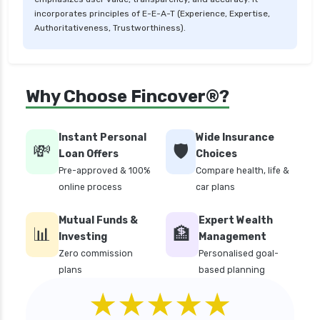
personal loan in 10 minutes
incorporates principles of E-E-A-T (Experience, Expertise,
Authoritativeness, Trustworthiness).
personal loan in andhra pradesh
personal loan in bangalore
personal loan in chennai
Why Choose Fincover®?
personal loan in cochin
personal loan in coimbatore
Instant Personal
Wide Insurance
💸
🛡️
personal loan in delhi
Loan Offers
Choices
Pre-approved & 100%
Compare health, life &
personal loan in hyderabad
online process
car plans
personal loan in karnataka
Mutual Funds &
Expert Wealth
personal loan in kerala
📊
🏦
Investing
Management
personal loan in lucknow
Zero commission
Personalised goal-
plans
based planning
personal loan in madurai
★★★★★
personal loan in maharashtra
personal loan in mumbai