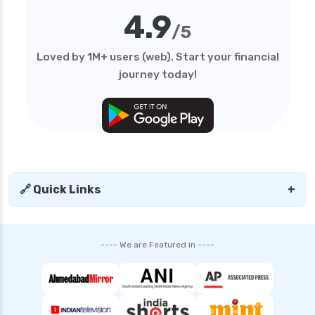
4.9
personal loan in tamilnadu
/5
personal loan in telangana
Loved by 1M+ users (web). Start your financial
personal loan in tirunelveli
journey today!
personal loan in trichy
personal loan in uttar pradesh
personal loan interest rates
personal loan with low salary
personal loans for medical emergency
🔗 Quick Links
+
sbi personal loan interest rates
shriram finance personal loan interest rate
---- We are Featured in ----
smfg india personal loan interest rate
tata capital personal loan interest rate
top 10 Personal loan apps