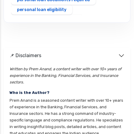
personal loan eligibility
Personal loan emi calculator
Personal loan interest rate
personal loan application process
personal loan eligibility axis
📌 Disclaimers
personal loan eligibility cholamandalam
finance
Written by Prem Anand, a content writer with over 10+ years of
experience in the Banking, Financial Services, and Insurance
personal loan eligibility hdfc
sectors.
personal loan eligibility icici
Who is the Author?
personal loan eligibility idfc
Prem Anand is a seasoned content writer with over 10+ years
personal loan eligibility incred
of experience in the Banking, Financial Services, and
Insurance sectors. He has a strong command of industry-
personal loan eligibility indusind bank
specific language and compliance regulations. He specializes
personal loan eligibility kotak
in writing insightful blog posts, detailed articles, and content
that educates and engages the Indian audience.