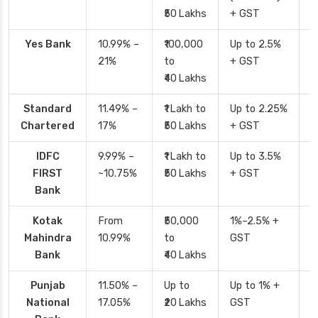
₹50 Lakhs
+ GST
Yes Bank
10.99% –
₹100,000
Up to 2.5%
2
21%
to
+ GST
₹40 Lakhs
Standard
11.49% –
₹1 Lakh to
Up to 2.25%
4
Chartered
17%
₹50 Lakhs
+ GST
IDFC
9.99% –
₹1 Lakh to
Up to 3.5%
2
FIRST
~10.75%
₹50 Lakhs
+ GST
Bank
Kotak
From
₹50,000
1%–2.5% +
2
Mahindra
10.99%
to
GST
Bank
₹40 Lakhs
Punjab
11.50% –
Up to
Up to 1% +
2
National
17.05%
₹20 Lakhs
GST