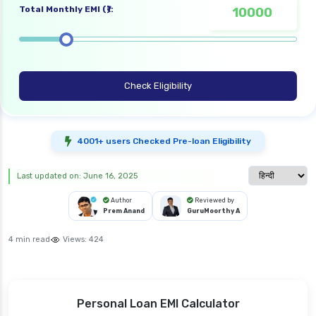
Total Monthly EMI (₹):
Check Eligibility
4001+ users Checked Pre-loan Eligibility
Select langua
Last updated on: June 16, 2025
Author
Reviewed by
Prem Anand
GuruMoorthy A
4 min read
Views:
424
Personal Loan EMI Calculator