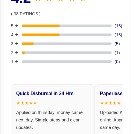
( 38 RATINGS )
5 ★
(16)
4 ★
(16)
3 ★
(5)
2 ★
(1)
1 ★
(0)
Quick Disbursal in 24 Hrs
Paperless and 
★★★★★
★★★★★
Applied on thursday, money came
Uploaded KYC an
next day. Simple steps and clear
online. Approval 
updates.
same day.