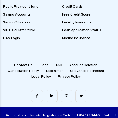
Public Provident fund
Credit Cards
Saving Accounts
Free Credit Score
Senior Citizen ss
Liability Insurance
SIP Calculator 2024
Loan Application Status
UAN Login
Marine Insurance
Contact Us
Blogs
T&C
Account Deletion
Cancellation Policy
Disclaimer
Grievance Redressal
Legal Policy
Privacy Policy
IRDAI Registration No: 748, Registration Code No. IRDA/DB 844/20, Valid till