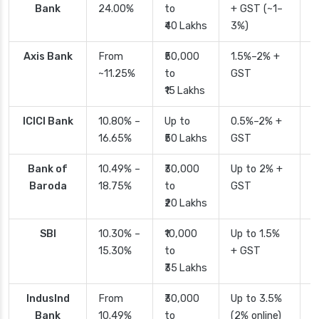
Bank
24.00%
to
+ GST (~1–
₹40 Lakhs
3%)
Axis Bank
From
₹50,000
1.5%–2% +
2
~11.25%
to
GST
₹15 Lakhs
ICICI Bank
10.80% –
Up to
0.5%–2% +
2
16.65%
₹50 Lakhs
GST
Bank of
10.49% –
₹30,000
Up to 2% +
4
Baroda
18.75%
to
GST
₹20 Lakhs
SBI
10.30% –
₹10,000
Up to 1.5%
2
15.30%
to
+ GST
d
₹35 Lakhs
IndusInd
From
₹30,000
Up to 3.5%
2
Bank
10.49%
to
(2% online)