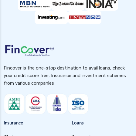
Popular Searches
Health Insurance for Small Buisness
Health Insurance for Handicapped
Health Insurance for Pcos
Health Insurance for Diabetic Patients in India
2025
Fincover is the one-stop destination to avail loans, check
Health Insurance for Paralysis Patients in
your credit score free, Insurance and investment schemes
India
from various companies
Health Insurance for Pcod
Health Insurance for Asthma Patients in India
Health Insurance for High Cholesterol in India
Health Insurance for High Blood Pressure
Insurance
Loans
Health Insurance for Hiv Patients in India