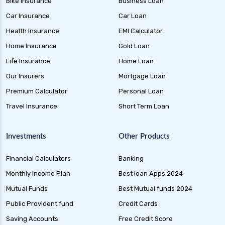
Bike Insurance
Business Loan
Health Insurance for Tb Patients in India
Car Insurance
Car Loan
Health Insurance for Dengue in India
Health Insurance
EMI Calculator
Health Insurance for Thyroid Patients in India
Home Insurance
Gold Loan
Health Insurance for Malaria in India
Life Insurance
Home Loan
Health Insurance for Multiple Sclerosis in India
Our Insurers
Mortgage Loan
Health Insurance for Mental Health in India
Premium Calculator
Personal Loan
Health Insurance for Cataract Surgery in India
Travel Insurance
Short Term Loan
Health Insurance for Rheumatoid Arthritis in
India
Investments
Other Products
Health Insurance for Liver Transplant in India
Financial Calculators
Banking
Health Insurance for Liver Cirrhosis in India
Monthly Income Plan
Best loan Apps 2024
Health Insurance for Handicapped in India
Mutual Funds
Best Mutual funds 2024
Health Insurance for Hepatitis B in India
Public Provident fund
Credit Cards
Health Insurance for Parents
Saving Accounts
Free Credit Score