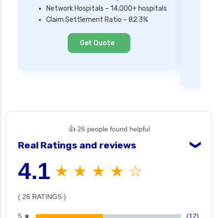
Network Hospitals – 14,000+ hospitals
Mi
Claim Settlement Ratio – 82.3%
Ne
Cl
Get Quote
👍 26 people found helpful
Real Ratings and reviews
❯
4.1
★ ★ ★ ★ ☆
( 26 RATINGS )
5 ★
(12)