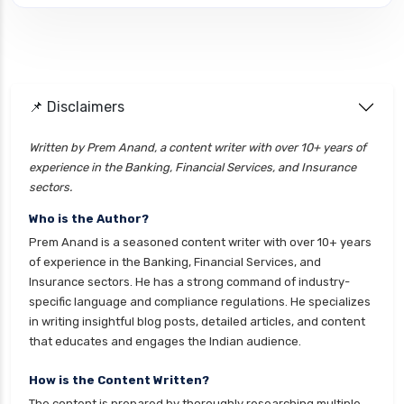
health insurance jaipur
health insurance jodhpur
health insurance kolkata
📌 Disclaimers
health insurance lucknow
health insurance madurai
Written by Prem Anand, a content writer with over 10+ years of
experience in the Banking, Financial Services, and Insurance
health insurance mumbai
sectors.
health insurance mysore
Who is the Author?
health insurance nagpur
Prem Anand is a seasoned content writer with over 10+ years
health insurance noida
of experience in the Banking, Financial Services, and
Insurance sectors. He has a strong command of industry-
health insurance patna
specific language and compliance regulations. He specializes
health insurance portability
in writing insightful blog posts, detailed articles, and content
that educates and engages the Indian audience.
health insurance premium calculator
health insurance pune
How is the Content Written?
The content is prepared by thoroughly researching multiple