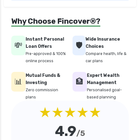
how many types of health insurance
how much should health insurance cost
Why Choose Fincover®?
how to apply health insurance in india
how to cancel health insurance policy
Instant Personal
Wide Insurance
💸
🛡️
how to check star health insurance policy
Loan Offers
Choices
status
Pre-approved & 100%
Compare health, life &
online process
car plans
iifl health insurance
individual health insurance policy
Mutual Funds &
Expert Wealth
📊
🏦
Investing
Management
irdai health insurance guidelines
Zero commission
Personalised goal-
is dental treatment covered in health
plans
based planning
insurance
★★★★★
life insurance vs health insurance
list of health insurance companies
4.9
/5
maternity health insurance