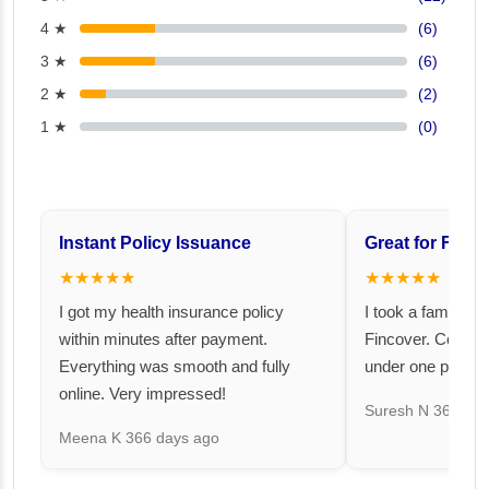
4 ★
(6)
3 ★
(6)
2 ★
(2)
1 ★
(0)
Instant Policy Issuance
Great for Famil
★★★★★
★★★★★
I got my health insurance policy
I took a family fl
within minutes after payment.
Fincover. Covere
Everything was smooth and fully
under one premiu
online. Very impressed!
Suresh N
367 day
Meena K
366 days ago