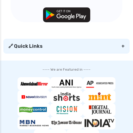
personal loan in uttar pradesh
personal loan interest rates
personal loan with low salary
personal loans for medical emergency
sbi personal loan interest rates
🔗 Quick Links
+
shriram finance personal loan interest rate
smfg india personal loan interest rate
---- We are Featured in ----
tata capital personal loan interest rate
top 10 Personal loan apps
top10 rbi approved loan apps
what is a personal loan