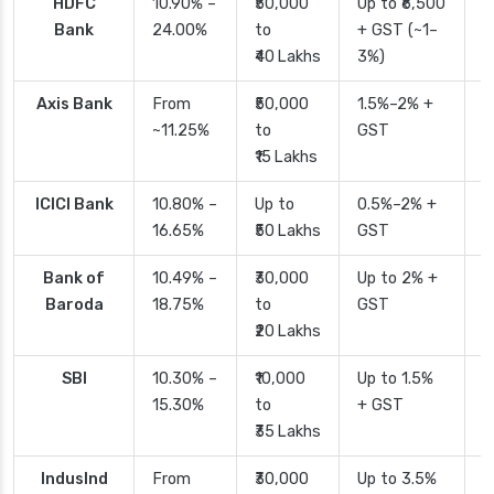
HDFC
10.90% –
₹50,000
Up to ₹6,500
2
Bank
24.00%
to
+ GST (~1–
₹40 Lakhs
3%)
Axis Bank
From
₹50,000
1.5%–2% +
2
~11.25%
to
GST
₹15 Lakhs
ICICI Bank
10.80% –
Up to
0.5%–2% +
2
16.65%
₹50 Lakhs
GST
Bank of
10.49% –
₹30,000
Up to 2% +
4
Baroda
18.75%
to
GST
₹20 Lakhs
SBI
10.30% –
₹10,000
Up to 1.5%
2
15.30%
to
+ GST
d
₹35 Lakhs
IndusInd
From
₹30,000
Up to 3.5%
2