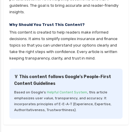
guidelines. The goal is to bring accurate and reader-friendly
personal loan for defence personnel
insights.
personal loan for doctors
Why Should You Trust This Content?
personal loan for home renovation
This content is created to help readers make informed
personal loan for it professionals
decisions. It aims to simplify complex insurance and finance
personal loan for marriage
topics so that you can understand your options clearly and
take the right steps with confidence. Every article is written
personal loan for nri
keeping transparency, clarity, and trust in mind.
personal loan for pensioners
personal loan for salaried individuals
🏅 This content follows Google's People-First
Content Guidelines
personal loan for self employed
Based on Google's
Helpful Content System
, this article
personal loan for women
emphasizes user value, transparency, and accuracy. It
personal loan in 10 minutes
incorporates principles of E-E-A-T (Experience, Expertise,
Authoritativeness, Trustworthiness).
personal loan in andhra pradesh
personal loan in bangalore