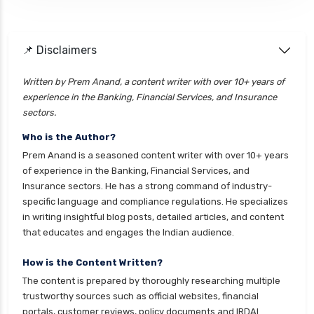
personal loan application process
personal loan eligibility axis
📌 Disclaimers
personal loan eligibility cholamandalam
finance
Written by Prem Anand, a content writer with over 10+ years of
experience in the Banking, Financial Services, and Insurance
personal loan eligibility hdfc
sectors.
personal loan eligibility icici
Who is the Author?
personal loan eligibility idfc
Prem Anand is a seasoned content writer with over 10+ years
personal loan eligibility incred
of experience in the Banking, Financial Services, and
Insurance sectors. He has a strong command of industry-
personal loan eligibility indusind bank
specific language and compliance regulations. He specializes
personal loan eligibility kotak
in writing insightful blog posts, detailed articles, and content
that educates and engages the Indian audience.
personal loan eligibility shriram
personal loan eligibility tata capital
How is the Content Written?
The content is prepared by thoroughly researching multiple
personal loan eligibility yes bank
trustworthy sources such as official websites, financial
personal loan for ca
portals, customer reviews, policy documents and IRDAI