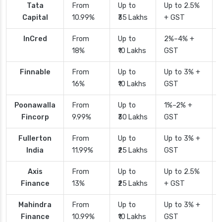
Tata
From
Up to
Up to 2.5%
Capital
10.99%
₹35 Lakhs
+ GST
InCred
From
Up to
2%–4% +
18%
₹10 Lakhs
GST
Finnable
From
Up to
Up to 3% +
16%
₹10 Lakhs
GST
Poonawalla
From
Up to
1%–2% +
Fincorp
9.99%
₹30 Lakhs
GST
Fullerton
From
Up to
Up to 3% +
India
11.99%
₹25 Lakhs
GST
Axis
From
Up to
Up to 2.5%
Finance
13%
₹25 Lakhs
+ GST
Mahindra
From
Up to
Up to 3% +
Finance
10.99%
₹10 Lakhs
GST