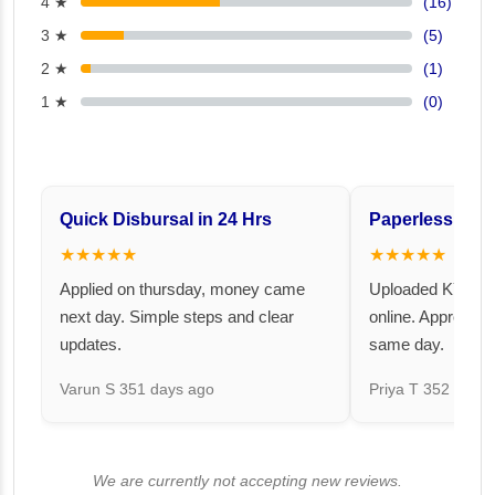
4 ★
(16)
3 ★
(5)
2 ★
(1)
1 ★
(0)
Quick Disbursal in 24 Hrs
Paperless and 
★★★★★
★★★★★
Applied on thursday, money came
Uploaded KYC an
next day. Simple steps and clear
online. Approval 
updates.
same day.
Varun S
351 days ago
Priya T
352 days 
We are currently not accepting new reviews.