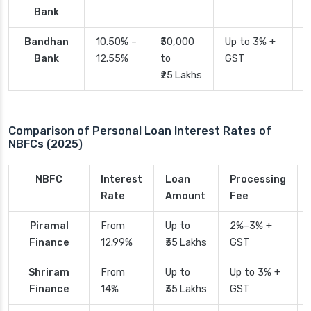
Bank
Bandhan
10.50% –
₹50,000
Up to 3% +
4
Bank
12.55%
to
GST
₹25 Lakhs
Comparison of Personal Loan Interest Rates of
NBFCs (2025)
NBFC
Interest
Loan
Processing
Rate
Amount
Fee
Piramal
From
Up to
2%–3% +
Finance
12.99%
₹35 Lakhs
GST
Shriram
From
Up to
Up to 3% +
Finance
14%
₹35 Lakhs
GST