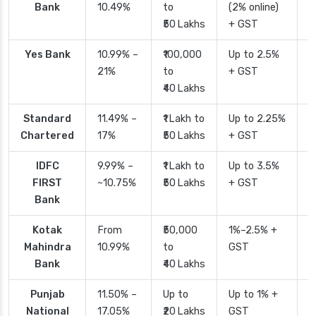
Bank
10.49%
to
(2% online)
₹50 Lakhs
+ GST
Yes Bank
10.99% –
₹100,000
Up to 2.5%
2
21%
to
+ GST
₹40 Lakhs
Standard
11.49% –
₹1 Lakh to
Up to 2.25%
4
Chartered
17%
₹50 Lakhs
+ GST
IDFC
9.99% –
₹1 Lakh to
Up to 3.5%
2
FIRST
~10.75%
₹50 Lakhs
+ GST
Bank
Kotak
From
₹50,000
1%–2.5% +
2
Mahindra
10.99%
to
GST
Bank
₹40 Lakhs
Punjab
11.50% –
Up to
Up to 1% +
2
National
17.05%
₹20 Lakhs
GST