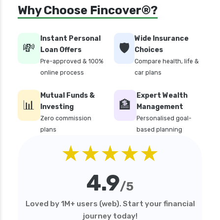
personal loan in chennai
Why Choose Fincover®?
personal loan in cochin
personal loan in coimbatore
Instant Personal
Wide Insurance
💸
🛡️
personal loan in delhi
Loan Offers
Choices
Pre-approved & 100%
Compare health, life &
personal loan in karnataka
online process
car plans
personal loan in kerala
Mutual Funds &
Expert Wealth
personal loan in lucknow
📊
🏦
Investing
Management
personal loan in madurai
Zero commission
Personalised goal-
plans
based planning
personal loan in maharashtra
★★★★★
personal loan in mumbai
personal loan in tamilnadu
4.9
personal loan in telangana
/5
personal loan in tirunelveli
Loved by 1M+ users (web). Start your financial
personal loan in trichy
journey today!