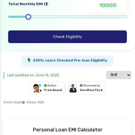
Total Monthly EMI (₹):
Check Eligibility
4001+ users Checked Pre-loan Eligibility
Select langua
Last updated on: June 16, 2025
Author
Reviewed by
Prem Anand
GuruMoorthy A
5 min read
Views:
424
Personal Loan EMI Calculator