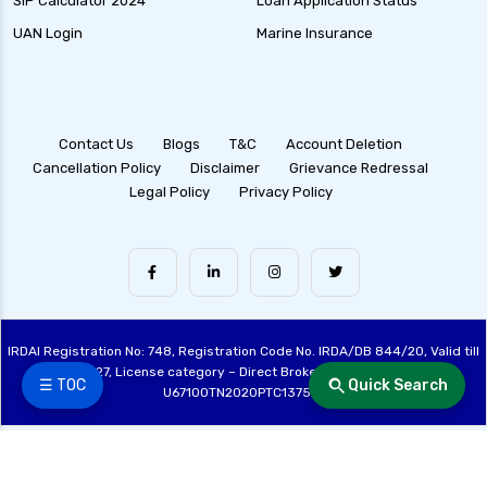
SIP Calculator 2024
Loan Application Status
UAN Login
Marine Insurance
Contact Us
Blogs
T&C
Account Deletion
Cancellation Policy
Disclaimer
Grievance Redressal
Legal Policy
Privacy Policy
IRDAI Registration No: 748, Registration Code No. IRDA/DB 844/20, Valid till
28/06/2027, License category – Direct Broker (Life & General), CIN:
☰ TOC
Quick Search
U67100TN2020PTC137515
Made with ❤️ by the Fincover Team | © Copyright 2026 Fincover. All Rights
Reserved.