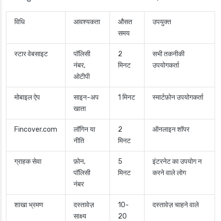
विधि
आवश्यकता
औसत
उपयुक्त
समय
स्टार वेबसाइट
पॉलिसी
2
सभी तकनीकी
नंबर,
मिनट
उपयोगकर्ता
ओटीपी
मोबाइल ऐप
साइन-अप
1 मिनट
स्मार्टफ़ोन उपयोगकर्ता
खाता
Fincover.com
लॉगिन या
2
ऑनलाइन शॉपर
नीति
मिनट
ग्राहक सेवा
फ़ोन,
5
इंटरनेट का उपयोग न
पॉलिसी
मिनट
करने वाले लोग
नंबर
शाखा भ्रमण
दस्तावेज़
10-
दस्तावेज़ चाहने वाले
साक्ष्य
20