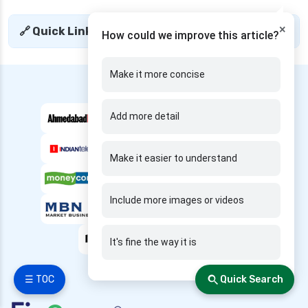
calculator
×
senior citizen health insurance
🔗 Quick Links
+
How could we improve this article?
tax benefit of health insurance
top 5 health insurance companies in india
Make it more concise
---- We are Featured in ----
top up health insurance plans
Add more detail
types of health insurance in india
waiting period in health insurance
Make it easier to understand
which diseases are covered after 2 years in
health insurance
Include more images or videos
Popular Searches
It's fine the way it is
Health Insurance for Small Buisness
Health Insurance for Handicapped
☰ TOC
Quick Search
Health Insurance for Pcos