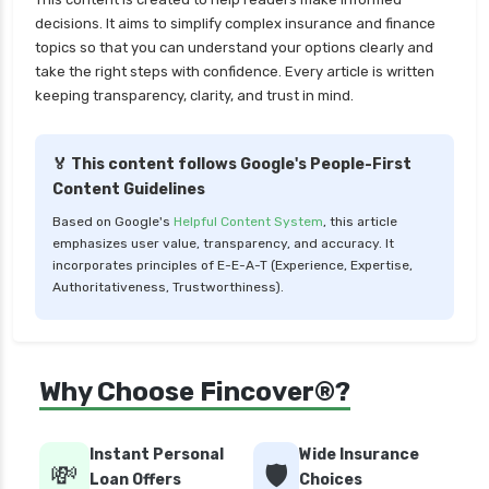
health insurance thane
decisions. It aims to simplify complex insurance and finance
health insurance tirunelveli
topics so that you can understand your options clearly and
take the right steps with confidence. Every article is written
health insurance top up plan comparison
keeping transparency, clarity, and trust in mind.
health insurance trichy
health insurance udaipur
🏅 This content follows Google's People-First
Content Guidelines
health insurance vadodara
Based on Google's
Helpful Content System
, this article
health insurance varanasi
emphasizes user value, transparency, and accuracy. It
health insurance vs medical insurance
incorporates principles of E-E-A-T (Experience, Expertise,
Authoritativeness, Trustworthiness).
how health insurance works in india
how many types of health insurance
how much should health insurance cost
Why Choose Fincover®?
how to apply health insurance in india
how to cancel health insurance policy
Instant Personal
Wide Insurance
💸
🛡️
how to check star health insurance policy
Loan Offers
Choices