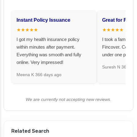
Instant Policy Issuance
Great for Famil
★★★★★
★★★★★
I got my health insurance policy
I took a family fl
within minutes after payment.
Fincover. Covere
Everything was smooth and fully
under one premiu
online. Very impressed!
Suresh N
367 day
Meena K
366 days ago
We are currently not accepting new reviews.
Related Search