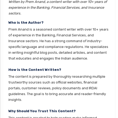
Written by Prem Anand, a content writer with over 10+ years of
experience in the Banking, Financial Services, and Insurance
health insurance mumbai
sectors.
health insurance mysore
Who is the Author?
health insurance nagpur
Prem Anand is a seasoned content writer with over 10+ years
health insurance noida
of experience in the Banking, Financial Services, and
Insurance sectors. He has a strong command of industry-
health insurance patna
specific language and compliance regulations. He specializes
health insurance portability
in writing insightful blog posts, detailed articles, and content
that educates and engages the Indian audience.
health insurance premium calculator
health insurance pune
How is the Content Written?
The content is prepared by thoroughly researching multiple
health insurance rajkot
trustworthy sources such as official websites, financial
health insurance renewal process
portals, customer reviews, policy documents and IRDAI
guidelines. The goal is to bring accurate and reader-friendly
health insurance stocks india
insights.
health insurance surat
Why Should You Trust This Content?
health insurance tax benefits 80d
This content is created to help readers make informed