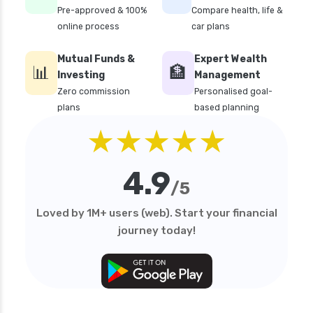
status
Pre-approved & 100%
Compare health, life &
online process
car plans
iifl health insurance
individual health insurance policy
Mutual Funds &
Expert Wealth
📊
🏦
Investing
Management
irdai health insurance guidelines
Zero commission
Personalised goal-
is dental treatment covered in health
plans
based planning
insurance
★★★★★
life insurance vs health insurance
list of health insurance companies
4.9
/5
maternity health insurance
mediclaim health insurance
Loved by 1M+ users (web). Start your financial
journey today!
mediclaim vs health insurance
need of health insurance
personal accident health insurance
sbi health insurance plans for family premium