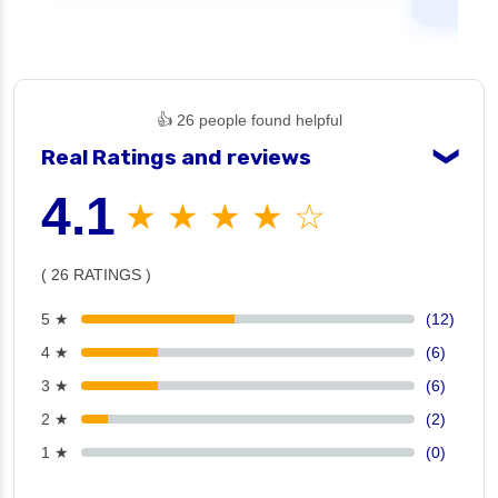
👍 26 people found helpful
Real Ratings and reviews
❯
4.1
★ ★ ★ ★ ☆
( 26 RATINGS )
5 ★
(12)
4 ★
(6)
3 ★
(6)
2 ★
(2)
1 ★
(0)