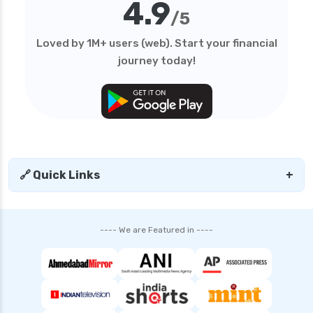
4.9
/5
Loved by 1M+ users (web). Start your financial
journey today!
🔗 Quick Links
+
---- We are Featured in ----