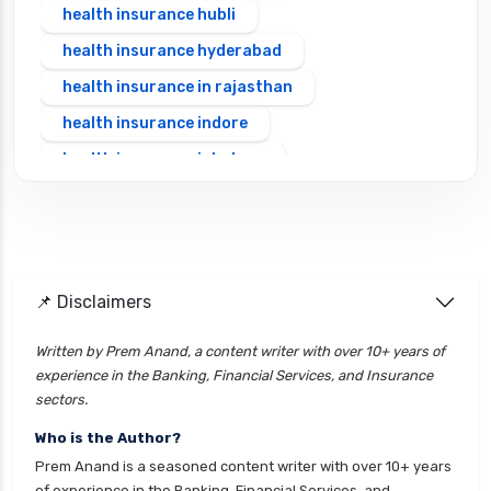
health insurance hubli
health insurance hyderabad
health insurance in rajasthan
health insurance indore
health insurance jabalpur
health insurance jaipur
health insurance jodhpur
health insurance kolkata
📌 Disclaimers
health insurance lucknow
health insurance madurai
Written by Prem Anand, a content writer with over 10+ years of
experience in the Banking, Financial Services, and Insurance
health insurance mumbai
sectors.
health insurance mysore
Who is the Author?
health insurance nagpur
Prem Anand is a seasoned content writer with over 10+ years
health insurance noida
of experience in the Banking, Financial Services, and