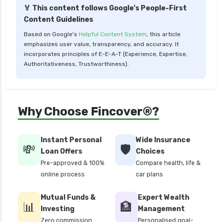
health insurance udaipur
🏅 This content follows Google's People-First
Content Guidelines
health insurance vadodara
Based on Google's
Helpful Content System
, this article
health insurance varanasi
emphasizes user value, transparency, and accuracy. It
health insurance vs medical insurance
incorporates principles of E-E-A-T (Experience, Expertise,
Authoritativeness, Trustworthiness).
how health insurance works in india
how many types of health insurance
how much should health insurance cost
Why Choose Fincover®?
how to apply health insurance in india
how to cancel health insurance policy
Instant Personal
Wide Insurance
💸
🛡️
how to check star health insurance policy
Loan Offers
Choices
status
Pre-approved & 100%
Compare health, life &
online process
car plans
iifl health insurance
individual health insurance policy
Mutual Funds &
Expert Wealth
📊
🏦
Investing
Management
irdai health insurance guidelines
Zero commission
Personalised goal-