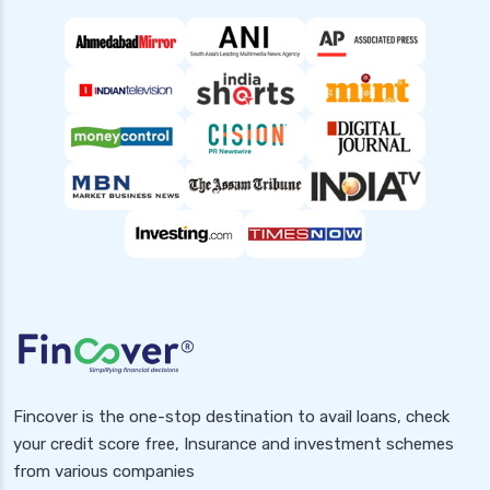
top up health insurance plans
types of health insurance in india
waiting period in health insurance
which diseases are covered after 2 years in
health insurance
Popular Searches
Health Insurance for Small Buisness
Health Insurance for Handicapped
Health Insurance for Pcos
Health Insurance for Diabetic Patients in India
2025
Fincover is the one-stop destination to avail loans, check
Health Insurance for Paralysis Patients in
your credit score free, Insurance and investment schemes
India
from various companies
Health Insurance for Pcod