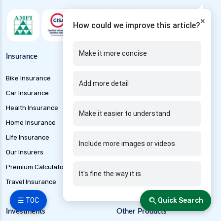
Health Insurance for Asthma Patients in India
×
How could we improve this article?
Health Insurance for High Cholesterol in India
Health Insurance for High Blood Pressure
Make it more concise
Insurance
Loans
Health Insurance for Hiv Patients in India
Bike Insurance
Business Loan
Health Insurance for Tb Patients in India
Add more detail
Car Insurance
Car Loan
Health Insurance for Dengue in India
Health Insurance
EMI Calculator
Health Insurance for Thyroid Patients in India
Make it easier to understand
Home Insurance
Gold Loan
Health Insurance for Malaria in India
Life Insurance
Home Loan
Include more images or videos
Health Insurance for Multiple Sclerosis in India
Our Insurers
Mortgage Loan
Health Insurance for Mental Health in India
Premium Calculator
Personal Loan
It's fine the way it is
Health Insurance for Cataract Surgery in India
Travel Insurance
Short Term Loan
Health Insurance for Rheumatoid Arthritis in
☰ TOC
Quick Search
India
Investments
Other Products