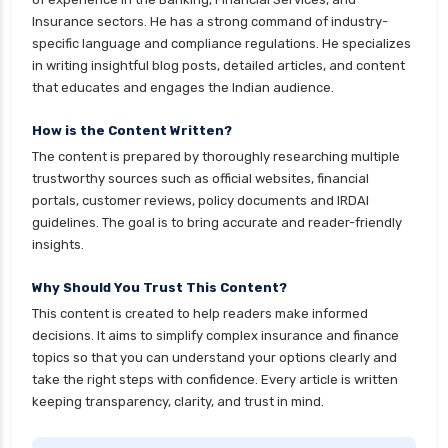
Insurance sectors. He has a strong command of industry-
health insurance patna
specific language and compliance regulations. He specializes
health insurance portability
in writing insightful blog posts, detailed articles, and content
that educates and engages the Indian audience.
health insurance premium calculator
health insurance pune
How is the Content Written?
The content is prepared by thoroughly researching multiple
health insurance rajkot
trustworthy sources such as official websites, financial
health insurance renewal process
portals, customer reviews, policy documents and IRDAI
guidelines. The goal is to bring accurate and reader-friendly
health insurance stocks india
insights.
health insurance surat
Why Should You Trust This Content?
health insurance tax benefits 80d
This content is created to help readers make informed
health insurance thane
decisions. It aims to simplify complex insurance and finance
health insurance tirunelveli
topics so that you can understand your options clearly and
take the right steps with confidence. Every article is written
health insurance top up plan comparison
keeping transparency, clarity, and trust in mind.
health insurance trichy