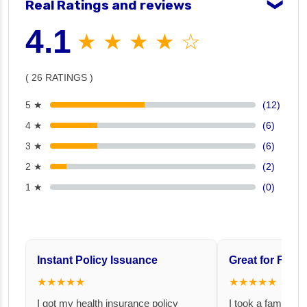
Real Ratings and reviews
❯
4.1
★ ★ ★ ★ ☆
( 26 RATINGS )
5 ★
(12)
4 ★
(6)
3 ★
(6)
2 ★
(2)
1 ★
(0)
Instant Policy Issuance
Great for Famil
★★★★★
★★★★★
I got my health insurance policy
I took a family fl