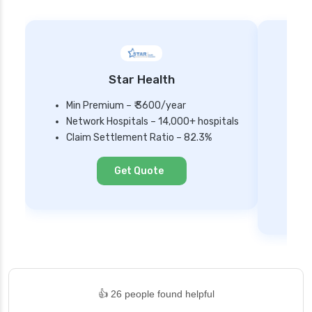
Star Health
Min Premium – ₹ 3600/year
Network Hospitals – 14,000+ hospitals
Mi
Claim Settlement Ratio – 82.3%
Ne
Cl
Get Quote
👍 26 people found helpful