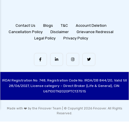
Contact Us
Blogs
T&C
Account Deletion
Cancellation Policy
Disclaimer
Grievance Redressal
Legal Policy
Privacy Policy
IRDAI Registration No: 748, Registration Code No. IRDA/DB 844/20, Valid till
28/06/2027, License category – Direct Broker (Life & General), CIN:
U67100TN2020PTC137515
Made with ❤️ by the Fincover Team | © Copyright 2026 Fincover. All Rights
Reserved.