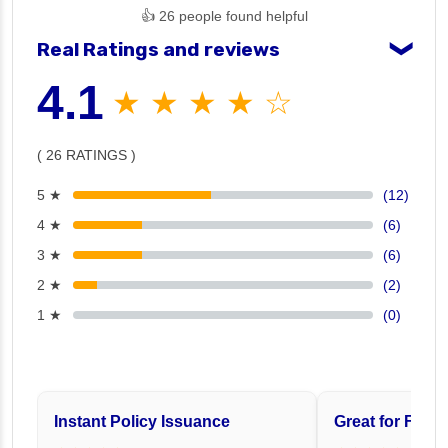
👍 26 people found helpful
Real Ratings and reviews
❯
4.1
★ ★ ★ ★ ☆
( 26 RATINGS )
5 ★
(12)
4 ★
(6)
3 ★
(6)
2 ★
(2)
1 ★
(0)
Instant Policy Issuance
Great for Famil