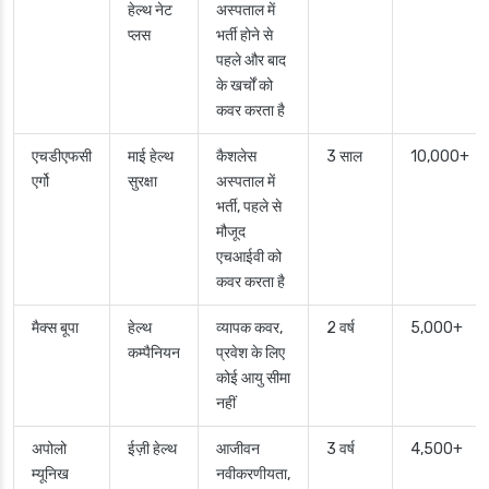
हेल्थ नेट
अस्पताल में
प्लस
भर्ती होने से
पहले और बाद
के खर्चों को
कवर करता है
एचडीएफसी
माई हेल्थ
कैशलेस
3 साल
10,000+
एर्गो
सुरक्षा
अस्पताल में
भर्ती, पहले से
मौजूद
एचआईवी को
कवर करता है
मैक्स बूपा
हेल्थ
व्यापक कवर,
2 वर्ष
5,000+
कम्पैनियन
प्रवेश के लिए
कोई आयु सीमा
नहीं
अपोलो
ईज़ी हेल्थ
आजीवन
3 वर्ष
4,500+
म्यूनिख
नवीकरणीयता,