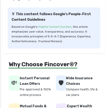
health insurance trichy
health insurance udaipur
🏅 This content follows Google's People-First
Content Guidelines
health insurance vadodara
Based on Google's
Helpful Content System
, this article
health insurance varanasi
emphasizes user value, transparency, and accuracy. It
health insurance vs medical insurance
incorporates principles of E-E-A-T (Experience, Expertise,
Authoritativeness, Trustworthiness).
how health insurance works in india
how many types of health insurance
how much should health insurance cost
Why Choose Fincover®?
how to apply health insurance in india
how to cancel health insurance policy
Instant Personal
Wide Insurance
💸
🛡️
how to check star health insurance policy
Loan Offers
Choices
status
Pre-approved & 100%
Compare health, life &
online process
car plans
iifl health insurance
individual health insurance policy
Mutual Funds &
Expert Wealth