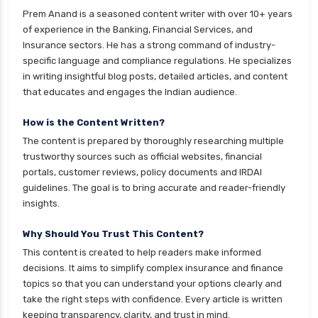
health insurance nagpur
Prem Anand is a seasoned content writer with over 10+ years
health insurance noida
of experience in the Banking, Financial Services, and
Insurance sectors. He has a strong command of industry-
health insurance patna
specific language and compliance regulations. He specializes
health insurance portability
in writing insightful blog posts, detailed articles, and content
that educates and engages the Indian audience.
health insurance premium calculator
health insurance pune
How is the Content Written?
The content is prepared by thoroughly researching multiple
health insurance rajkot
trustworthy sources such as official websites, financial
health insurance renewal process
portals, customer reviews, policy documents and IRDAI
guidelines. The goal is to bring accurate and reader-friendly
health insurance stocks india
insights.
health insurance surat
Why Should You Trust This Content?
health insurance tax benefits 80d
This content is created to help readers make informed
health insurance thane
decisions. It aims to simplify complex insurance and finance
health insurance tirunelveli
topics so that you can understand your options clearly and
take the right steps with confidence. Every article is written
health insurance top up plan comparison
keeping transparency, clarity, and trust in mind.