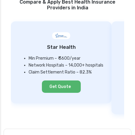
Compare & Apply Best Health Insurance
Providers in India
Star Health
Min Premium – ₹ 3600/year
Network Hospitals – 14,000+ hospitals
Mi
Claim Settlement Ratio – 82.3%
Ne
Cl
Get Quote