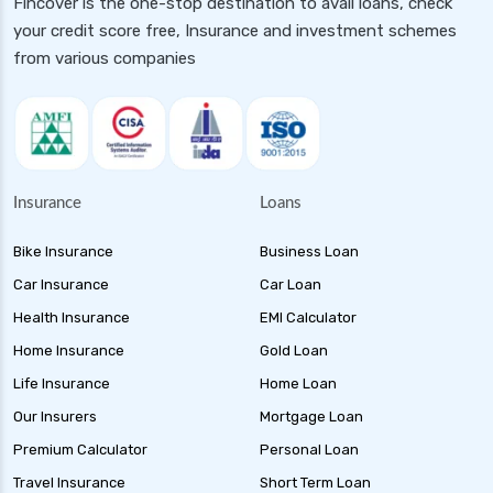
Fincover is the one-stop destination to avail loans, check
your credit score free, Insurance and investment schemes
from various companies
Insurance
Loans
Bike Insurance
Business Loan
Car Insurance
Car Loan
Health Insurance
EMI Calculator
Home Insurance
Gold Loan
Life Insurance
Home Loan
Our Insurers
Mortgage Loan
Premium Calculator
Personal Loan
Travel Insurance
Short Term Loan