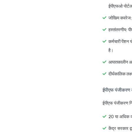
ईपीएफओ पोर्टल 
जोखिम कवरेज
हस्तांतरणीय
: प
कर्मचारी पेंशन
है।
आपातकालीन आव
दीर्घकालिक लक्ष्
ईपीएफ पंजीकरण क
ईपीएफ पंजीकरण निम्
20 या अधिक व्य
केंद्र सरकार द