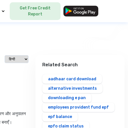
Get Free Credit
Language
Report
Select language
Related Search
aadhaar card download
alternative investments
downloading e pan
employees provident fund epf
विवरण और अनुपालन
epf balance
न बनाएँ।
epfo claim status