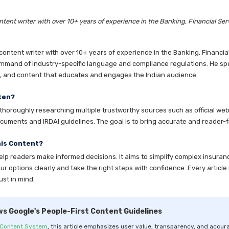
tent writer with over 10+ years of experience in the Banking, Financial Ser
ntent writer with over 10+ years of experience in the Banking, Financia
mmand of industry-specific language and compliance regulations. He speci
es, and content that educates and engages the Indian audience.
ten?
horoughly researching multiple trustworthy sources such as official websi
cuments and IRDAI guidelines. The goal is to bring accurate and reader-fr
his Content?
help readers make informed decisions. It aims to simplify complex insuran
 options clearly and take the right steps with confidence. Every article 
ust in mind.
ws Google's People-First Content Guidelines
 Content System
, this article emphasizes user value, transparency, and accura