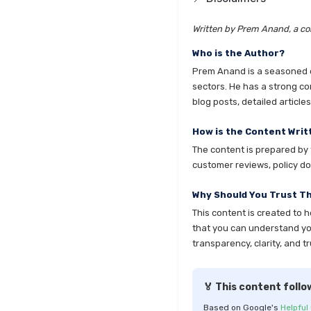
Written by Prem Anand, a con
Who is the Author?
Prem Anand is a seasoned co
sectors. He has a strong co
blog posts, detailed articl
How is the Content Writ
The content is prepared by t
customer reviews, policy do
Why Should You Trust T
This content is created to 
that you can understand your
transparency, clarity, and tr
🏅 This content follo
Based on Google's
Helpful