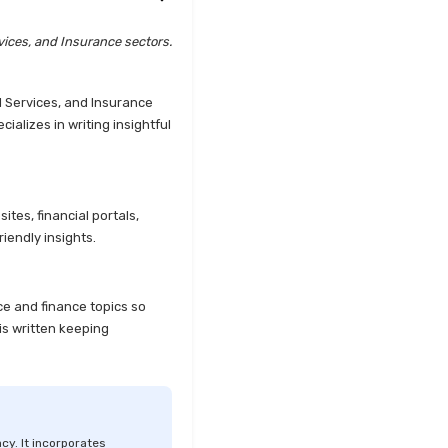
vices, and Insurance sectors.
l Services, and Insurance
alizes in writing insightful
tes, financial portals,
iendly insights.
ce and finance topics so
is written keeping
cy. It incorporates