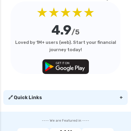
★★★★★
4.9
/5
Loved by 1M+ users (web). Start your financial
journey today!
🔗 Quick Links
+
---- We are Featured in ----