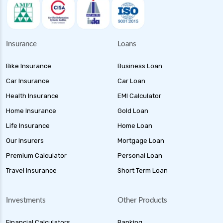
Insurance
Loans
Bike Insurance
Business Loan
Car Insurance
Car Loan
Health Insurance
EMI Calculator
Home Insurance
Gold Loan
Life Insurance
Home Loan
Our Insurers
Mortgage Loan
Premium Calculator
Personal Loan
Travel Insurance
Short Term Loan
Investments
Other Products
Financial Calculators
Banking