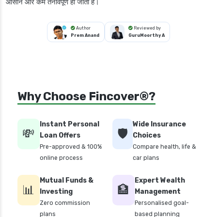
आसान और कम तनावपूर्ण हो जाता है।
Author
Reviewed by
Prem Anand
GuruMoorthy A
Why Choose Fincover®?
Instant Personal
Wide Insurance
💸
🛡️
Loan Offers
Choices
Pre-approved & 100%
Compare health, life &
online process
car plans
Mutual Funds &
Expert Wealth
📊
🏦
Investing
Management
Zero commission
Personalised goal-
plans
based planning