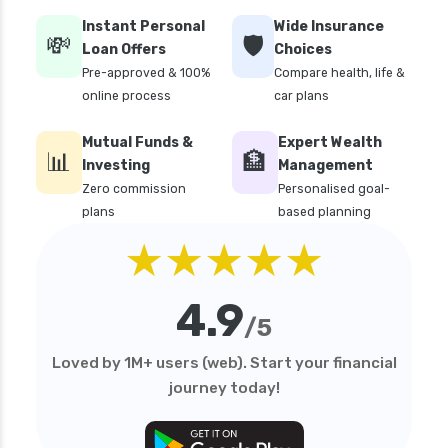
Instant Personal
Wide Insurance
💸
🛡️
Loan Offers
Choices
Pre-approved & 100%
Compare health, life &
online process
car plans
Mutual Funds &
Expert Wealth
📊
🏦
Investing
Management
Zero commission
Personalised goal-
plans
based planning
★★★★★
4.9
/5
Loved by 1M+ users (web). Start your financial
journey today!