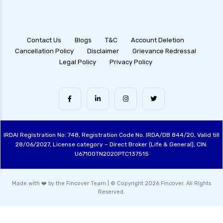
Contact Us
Blogs
T&C
Account Deletion
Cancellation Policy
Disclaimer
Grievance Redressal
Legal Policy
Privacy Policy
IRDAI Registration No: 748, Registration Code No. IRDA/DB 844/20, Valid till
28/06/2027, License category – Direct Broker (Life & General), CIN:
U67100TN2020PTC137515
Made with ❤️ by the Fincover Team | © Copyright 2026 Fincover. All Rights
Reserved.