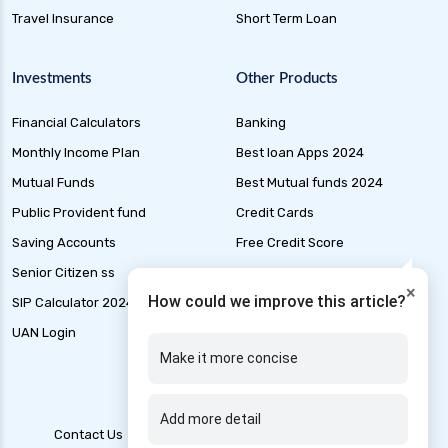
Health Insurance for Cataract Surgery in India
Travel Insurance
Short Term Loan
Health Insurance for Rheumatoid Arthritis in
India
Investments
Other Products
Health Insurance for Liver Transplant in India
Financial Calculators
Banking
Health Insurance for Liver Cirrhosis in India
Monthly Income Plan
Best loan Apps 2024
Health Insurance for Handicapped in India
Mutual Funds
Best Mutual funds 2024
Health Insurance for Hepatitis B in India
Public Provident fund
Credit Cards
Health Insurance for Parents
Saving Accounts
Free Credit Score
Health Insurance for Alzheimer Disease in India
Senior Citizen ss
Liability Insurance
×
Health Insurance for Thyroid Patients
How could we improve this article?
SIP Calculator 2024
Loan Application Status
Health Insurance for Paralysis
UAN Login
Marine Insurance
Make it more concise
Health Insurance for Genetic Disorders in India
Health Insurance for Kidney Patients
Add more detail
Health Insurance for Stroke Patients in India
Contact Us
Blogs
T&C
Account Deletion