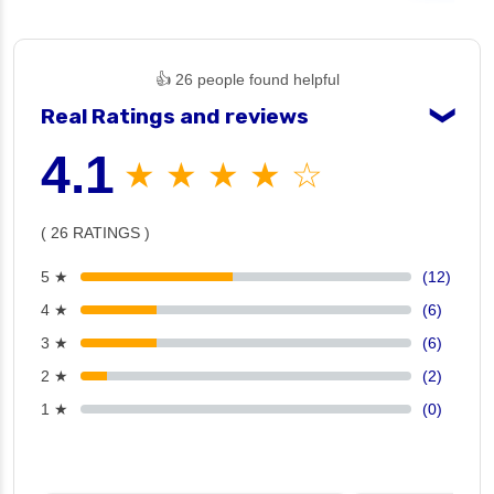
👍 26 people found helpful
Real Ratings and reviews
❯
4.1
★ ★ ★ ★ ☆
( 26 RATINGS )
5 ★
(12)
4 ★
(6)
3 ★
(6)
2 ★
(2)
1 ★
(0)