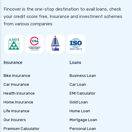
2025
Fincover is the one-stop destination to avail loans, check
Health Insurance for Paralysis Patients in
your credit score free, Insurance and investment schemes
India
from various companies
Health Insurance for Pcod
Health Insurance for Asthma Patients in India
Health Insurance for High Cholesterol in India
Health Insurance for High Blood Pressure
Insurance
Loans
Health Insurance for Hiv Patients in India
Bike Insurance
Business Loan
Health Insurance for Tb Patients in India
Car Insurance
Car Loan
Health Insurance for Dengue in India
Health Insurance
EMI Calculator
Health Insurance for Thyroid Patients in India
Home Insurance
Gold Loan
Health Insurance for Malaria in India
Life Insurance
Home Loan
Health Insurance for Multiple Sclerosis in India
Our Insurers
Mortgage Loan
Health Insurance for Mental Health in India
Premium Calculator
Personal Loan