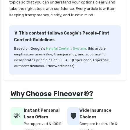
health insurance tirunelveli
topics so that you can understand your options clearly and
take the right steps with confidence. Every article is written
health insurance top up plan comparison
keeping transparency, clarity, and trust in mind.
health insurance trichy
health insurance udaipur
🏅 This content follows Google's People-First
Content Guidelines
health insurance vadodara
Based on Google's
Helpful Content System
, this article
health insurance varanasi
emphasizes user value, transparency, and accuracy. It
health insurance vs medical insurance
incorporates principles of E-E-A-T (Experience, Expertise,
Authoritativeness, Trustworthiness).
how health insurance works in india
how many types of health insurance
how much should health insurance cost
Why Choose Fincover®?
how to apply health insurance in india
how to cancel health insurance policy
Instant Personal
Wide Insurance
💸
🛡️
how to check star health insurance policy
Loan Offers
Choices
status
Pre-approved & 100%
Compare health, life &