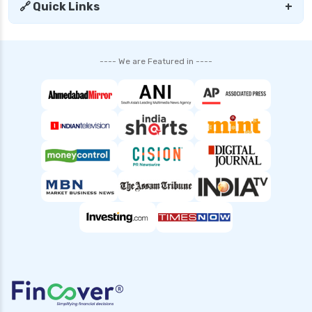
senior citizen health insurance
🔗 Quick Links
+
tax benefit of health insurance
top 5 health insurance companies in india
---- We are Featured in ----
top up health insurance plans
types of health insurance in india
waiting period in health insurance
which diseases are covered after 2 years in
health insurance
Popular Searches
Health Insurance for Small Buisness
Health Insurance for Handicapped
Health Insurance for Pcos
Health Insurance for Diabetic Patients in India