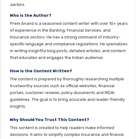
sectors.
health insurance mysore
Who is the Author?
health insurance nagpur
Prem Anand is a seasoned content writer with over 10+ years
health insurance noida
of experience in the Banking, Financial Services, and
Insurance sectors. He has a strong command of industry-
health insurance patna
specific language and compliance regulations. He specializes
health insurance portability
in writing insightful blog posts, detailed articles, and content
that educates and engages the Indian audience.
health insurance premium calculator
health insurance pune
How is the Content Written?
The content is prepared by thoroughly researching multiple
health insurance rajkot
trustworthy sources such as official websites, financial
health insurance renewal process
portals, customer reviews, policy documents and IRDAI
guidelines. The goal is to bring accurate and reader-friendly
health insurance stocks india
insights.
health insurance surat
Why Should You Trust This Content?
health insurance tax benefits 80d
This content is created to help readers make informed
health insurance thane
decisions. It aims to simplify complex insurance and finance