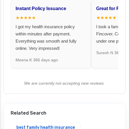
Instant Policy Issuance
Great for Famil
★★★★★
★★★★★
I got my health insurance policy
I took a family fl
within minutes after payment.
Fincover. Covere
Everything was smooth and fully
under one premiu
online. Very impressed!
Suresh N
367 day
Meena K
366 days ago
We are currently not accepting new reviews.
Related Search
best family health insurance