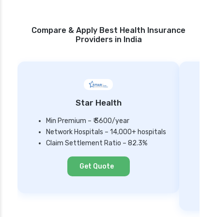
Compare & Apply Best Health Insurance
Providers in India
Star Health
Min Premium – ₹ 3600/year
Network Hospitals – 14,000+ hospitals
Mi
Claim Settlement Ratio – 82.3%
Ne
Cl
Get Quote