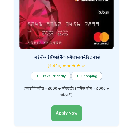
आईसीआईसीआई बैंक रूबीएक्स क्रेडिट कार्ड
(4.3/5) ★ ★ ★ ★ ☆
✦
Travel friendly
✦
Shopping
(ज्वाइनिंग फीस – ₹3000 + जीएसटी) (वार्षिक फीस – ₹3000 +
जीएसटी)
Apply Now