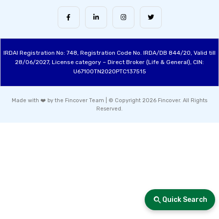
IRDAI Registration No: 748, Registration Code No. IRDA/DB 844/20, Valid till
28/06/2027, License category – Direct Broker (Life & General), CIN:
U67100TN2020PTC137515
Made with ❤️ by the Fincover Team | © Copyright 2026 Fincover. All Rights
Reserved.
Quick Search