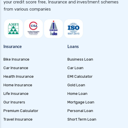
your credit score free, Insurance and investment schemes
India
from various companies
Health Insurance for Pcod
Health Insurance for Asthma Patients in India
Health Insurance for High Cholesterol in India
Health Insurance for High Blood Pressure
Insurance
Loans
Health Insurance for Hiv Patients in India
Bike Insurance
Business Loan
Health Insurance for Tb Patients in India
Car Insurance
Car Loan
Health Insurance for Dengue in India
Health Insurance
EMI Calculator
Health Insurance for Thyroid Patients in India
Home Insurance
Gold Loan
Health Insurance for Malaria in India
Life Insurance
Home Loan
Health Insurance for Multiple Sclerosis in India
Our Insurers
Mortgage Loan
Health Insurance for Mental Health in India
Premium Calculator
Personal Loan
Health Insurance for Cataract Surgery in India
Travel Insurance
Short Term Loan
Health Insurance for Rheumatoid Arthritis in