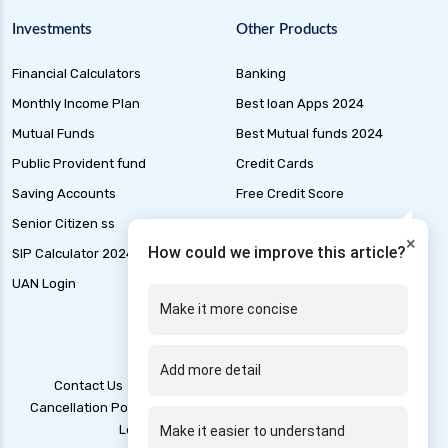
India
Investments
Other Products
Health Insurance for Liver Transplant in India
Financial Calculators
Banking
Health Insurance for Liver Cirrhosis in India
Monthly Income Plan
Best loan Apps 2024
Health Insurance for Handicapped in India
Mutual Funds
Best Mutual funds 2024
Health Insurance for Hepatitis B in India
Public Provident fund
Credit Cards
Health Insurance for Parents
Saving Accounts
Free Credit Score
Health Insurance for Alzheimer Disease in India
Senior Citizen ss
Liability Insurance
×
Health Insurance for Thyroid Patients
How could we improve this article?
SIP Calculator 2024
Loan Application Status
Health Insurance for Paralysis
UAN Login
Marine Insurance
Make it more concise
Health Insurance for Genetic Disorders in India
Health Insurance for Kidney Patients
Add more detail
Health Insurance for Stroke Patients in India
Contact Us
Blogs
T&C
Account Deletion
Cancellation Policy
Disclaimer
Grievance Redressal
Health Insurance for Rheumatoid Arthritis
Legal Policy
Privacy Policy
Make it easier to understand