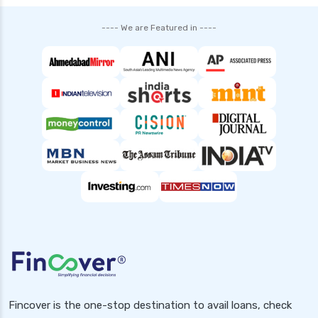
top 5 health insurance companies in india
---- We are Featured in ----
top up health insurance plans
types of health insurance in india
waiting period in health insurance
which diseases are covered after 2 years in
health insurance
Popular Searches
Health Insurance for Small Buisness
Health Insurance for Handicapped
Health Insurance for Pcos
Health Insurance for Diabetic Patients in India
2025
Fincover is the one-stop destination to avail loans, check
Health Insurance for Paralysis Patients in