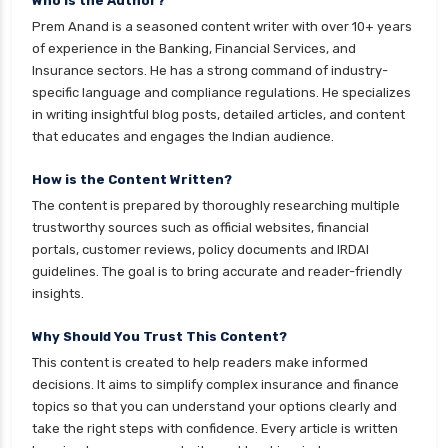
Who is the Author?
health insurance nagpur
Prem Anand is a seasoned content writer with over 10+ years
health insurance noida
of experience in the Banking, Financial Services, and
Insurance sectors. He has a strong command of industry-
health insurance patna
specific language and compliance regulations. He specializes
health insurance portability
in writing insightful blog posts, detailed articles, and content
that educates and engages the Indian audience.
health insurance premium calculator
health insurance pune
How is the Content Written?
The content is prepared by thoroughly researching multiple
health insurance rajkot
trustworthy sources such as official websites, financial
health insurance renewal process
portals, customer reviews, policy documents and IRDAI
guidelines. The goal is to bring accurate and reader-friendly
health insurance stocks india
insights.
health insurance surat
Why Should You Trust This Content?
health insurance tax benefits 80d
This content is created to help readers make informed
health insurance thane
decisions. It aims to simplify complex insurance and finance
health insurance tirunelveli
topics so that you can understand your options clearly and
take the right steps with confidence. Every article is written
health insurance top up plan comparison