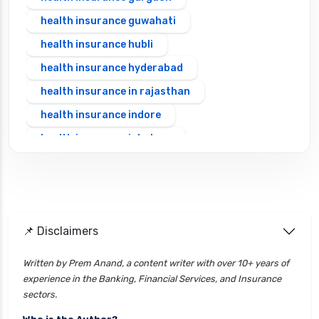
health insurance guwahati
health insurance hubli
health insurance hyderabad
health insurance in rajasthan
health insurance indore
health insurance jabalpur
health insurance jaipur
health insurance jodhpur
health insurance kolkata
📌 Disclaimers
health insurance lucknow
health insurance madurai
Written by Prem Anand, a content writer with over 10+ years of
experience in the Banking, Financial Services, and Insurance
health insurance mumbai
sectors.
health insurance mysore