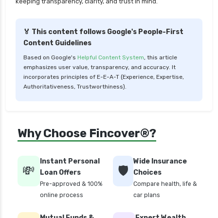
keeping transparency, clarity, and trust in mind.
health insurance trichy
health insurance udaipur
🏅 This content follows Google's People-First
Content Guidelines
health insurance vadodara
Based on Google's
Helpful Content System
, this article
health insurance varanasi
emphasizes user value, transparency, and accuracy. It
health insurance vs medical insurance
incorporates principles of E-E-A-T (Experience, Expertise,
Authoritativeness, Trustworthiness).
how health insurance works in india
how many types of health insurance
how much should health insurance cost
Why Choose Fincover®?
how to apply health insurance in india
how to cancel health insurance policy
Instant Personal
Wide Insurance
💸
🛡️
how to check star health insurance policy
Loan Offers
Choices
status
Pre-approved & 100%
Compare health, life &
online process
car plans
iifl health insurance
individual health insurance policy
Mutual Funds &
Expert Wealth