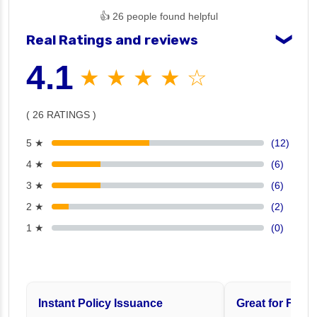
👍 26 people found helpful
Real Ratings and reviews
❯
4.1
★ ★ ★ ★ ☆
( 26 RATINGS )
5 ★
(12)
4 ★
(6)
3 ★
(6)
2 ★
(2)
1 ★
(0)
Instant Policy Issuance
Great for Famil