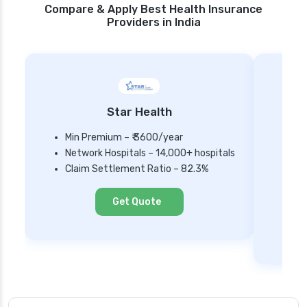
Compare & Apply Best Health Insurance
Providers in India
Star Health
Min Premium – ₹ 3600/year
Network Hospitals – 14,000+ hospitals
Mi
Claim Settlement Ratio – 82.3%
Ne
Cl
Get Quote