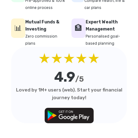
Pre-approved & 100%
Compare health, life &
online process
car plans
Mutual Funds &
Expert Wealth
📊
🏦
Investing
Management
Zero commission
Personalised goal-
plans
based planning
★★★★★
4.9
/5
Loved by 1M+ users (web). Start your financial
journey today!