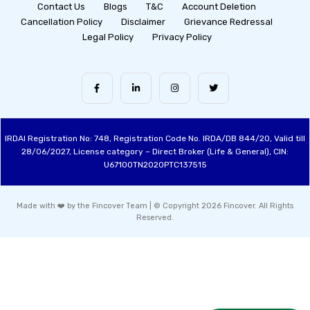
Contact Us
Blogs
T&C
Account Deletion
Cancellation Policy
Disclaimer
Grievance Redressal
Legal Policy
Privacy Policy
IRDAI Registration No: 748, Registration Code No. IRDA/DB 844/20, Valid till
28/06/2027, License category – Direct Broker (Life & General), CIN:
U67100TN2020PTC137515
Made with ❤️ by the Fincover Team | © Copyright 2026 Fincover. All Rights
Reserved.