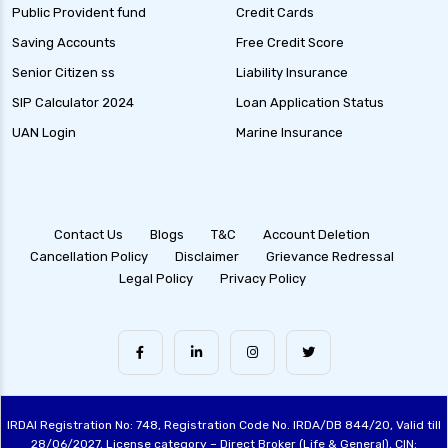
Public Provident fund
Credit Cards
Saving Accounts
Free Credit Score
Senior Citizen ss
Liability Insurance
SIP Calculator 2024
Loan Application Status
UAN Login
Marine Insurance
Contact Us
Blogs
T&C
Account Deletion
Cancellation Policy
Disclaimer
Grievance Redressal
Legal Policy
Privacy Policy
IRDAI Registration No: 748, Registration Code No. IRDA/DB 844/20, Valid till
28/06/2027, License category – Direct Broker (Life & General), CIN: