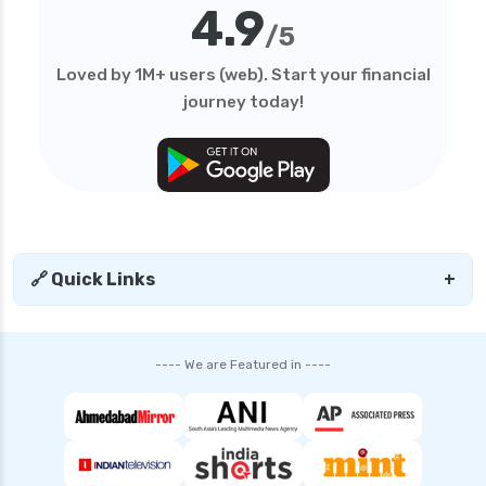
4.9
/5
Loved by 1M+ users (web). Start your financial
journey today!
🔗 Quick Links
+
---- We are Featured in ----