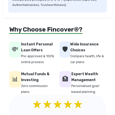
Authoritativeness, Trustworthiness).
Why Choose Fincover®?
Instant Personal
Wide Insurance
💸
🛡️
Loan Offers
Choices
Pre-approved & 100%
Compare health, life &
online process
car plans
Mutual Funds &
Expert Wealth
📊
🏦
Investing
Management
Zero commission
Personalised goal-
plans
based planning
★★★★★