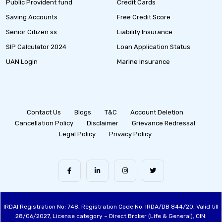
Public Provident fund
Credit Cards
Saving Accounts
Free Credit Score
Senior Citizen ss
Liability Insurance
SIP Calculator 2024
Loan Application Status
UAN Login
Marine Insurance
Contact Us
Blogs
T&C
Account Deletion
Cancellation Policy
Disclaimer
Grievance Redressal
Legal Policy
Privacy Policy
IRDAI Registration No: 748, Registration Code No. IRDA/DB 844/20, Valid till
28/06/2027, License category – Direct Broker (Life & General), CIN: