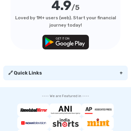
4.9
/5
Loved by 1M+ users (web). Start your financial
journey today!
🔗 Quick Links
+
---- We are Featured in ----