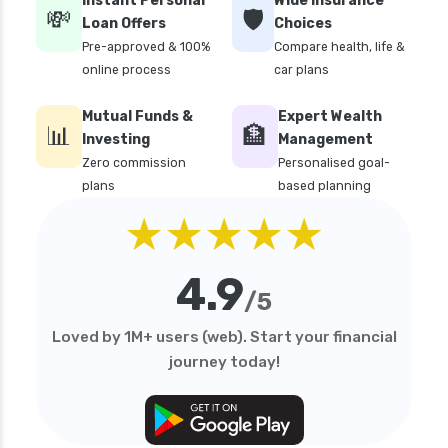
Instant Personal
Wide Insurance
💸
🛡️
Loan Offers
Choices
Pre-approved & 100%
Compare health, life &
online process
car plans
Mutual Funds &
Expert Wealth
📊
🏦
Investing
Management
Zero commission
Personalised goal-
plans
based planning
★★★★★
4.9
/5
Loved by 1M+ users (web). Start your financial
journey today!