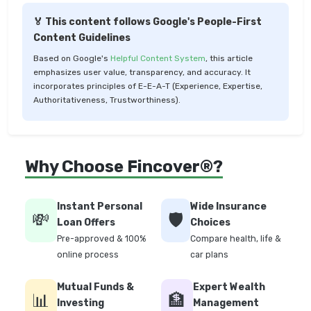
🏅 This content follows Google's People-First
Content Guidelines
Based on Google's
Helpful Content System
, this article
emphasizes user value, transparency, and accuracy. It
incorporates principles of E-E-A-T (Experience, Expertise,
Authoritativeness, Trustworthiness).
Why Choose Fincover®?
Instant Personal
Wide Insurance
💸
🛡️
Loan Offers
Choices
Pre-approved & 100%
Compare health, life &
online process
car plans
Mutual Funds &
Expert Wealth
📊
🏦
Investing
Management