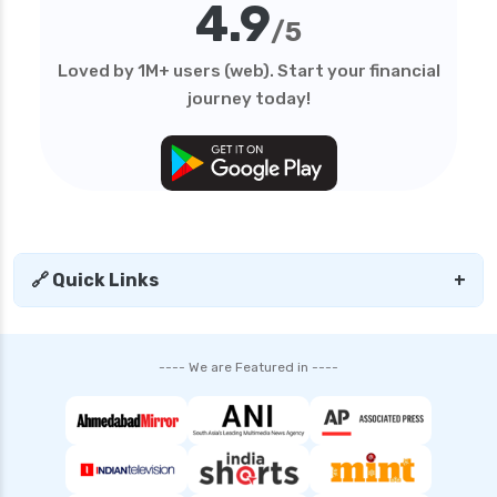
4.9
/5
Loved by 1M+ users (web). Start your financial
journey today!
🔗 Quick Links
+
---- We are Featured in ----