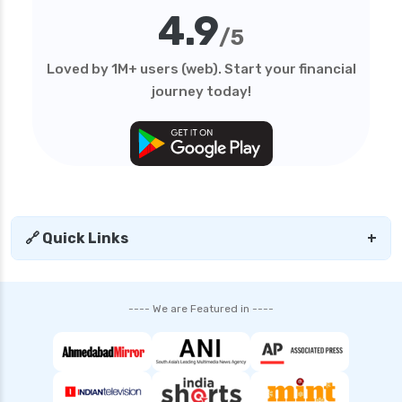
4.9
/5
Loved by 1M+ users (web). Start your financial
journey today!
🔗 Quick Links
+
---- We are Featured in ----