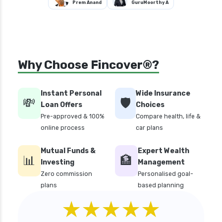
Prem Anand
GuruMoorthy A
Why Choose Fincover®?
Instant Personal
Wide Insurance
💸
🛡️
Loan Offers
Choices
Pre-approved & 100%
Compare health, life &
online process
car plans
Mutual Funds &
Expert Wealth
📊
🏦
Investing
Management
Zero commission
Personalised goal-
plans
based planning
★★★★★