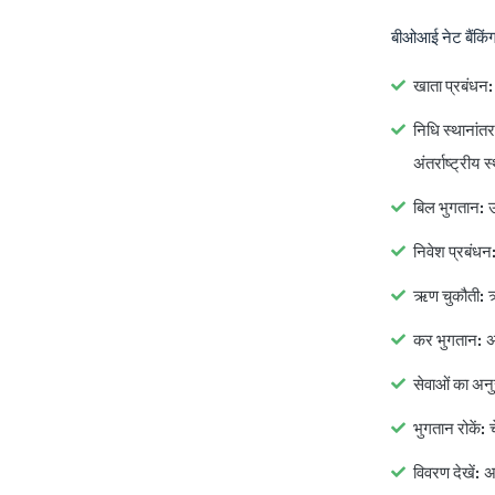
बीओआई नेट बैंकिंग
खाता प्रबंधन:
निधि स्थानांत
अंतर्राष्ट्रीय
बिल भुगतान:
उ
निवेश प्रबंधन
ऋण चुकौती:
ऋ
कर भुगतान:
अप
सेवाओं का अनु
भुगतान रोकें:
च
विवरण देखें:
अप