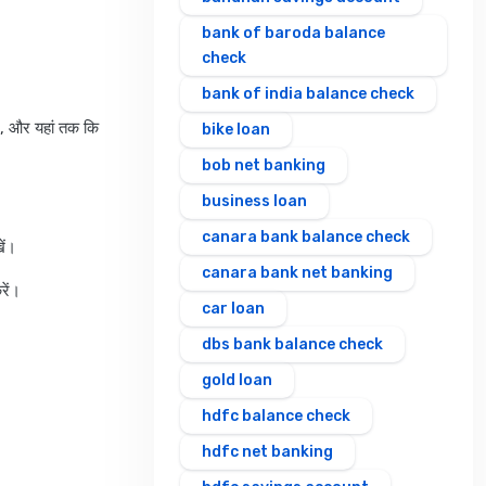
bank of baroda balance
check
bank of india balance check
ं, और यहां तक कि
bike loan
bob net banking
business loan
canara bank balance check
ें।
canara bank net banking
रें।
car loan
dbs bank balance check
gold loan
hdfc balance check
hdfc net banking