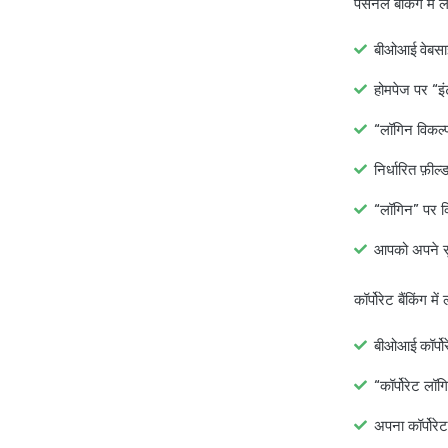
पर्सनल बैंकिंग में
बीओआई वेबसाइ
होमपेज पर “इं
“लॉगिन विकल्प
निर्धारित फ़ी
“लॉगिन” पर क
आपको अपने सुरक
कॉर्पोरेट बैंकिंग म
बीओआई कॉर्पोरे
“कॉर्पोरेट लॉ
अपना कॉर्पोरे