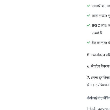
लाभार्थी का ना
खाता संख्या:
सु
IFSC कोड:
ल
सकते हैं।
बैंक का नाम:
दी
5. स्थानांतरण राश
6. लेनदेन विवरण क
7. अपना ट्रांजेक
होगा। ट्रांजेक्श
बीओआई नेट बैंकिं
|
लेनदेन का प्रका