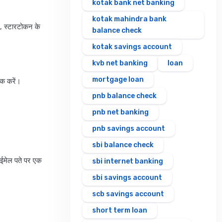
kotak bank net banking
kotak mahindra bank
ग, स्टारटोकन के
balance check
kotak savings account
kvb net banking
loan
mortgage loan
िक करें।
pnb balance check
pnb net banking
pnb savings account
sbi balance check
 ईमेल पते पर एक
sbi internet banking
sbi savings account
scb savings account
short term loan