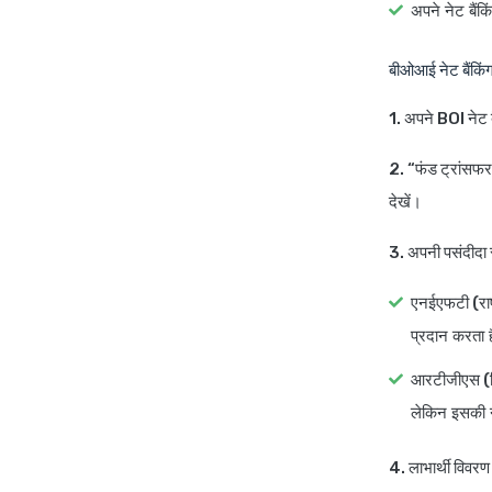
अपने नेट बैंक
बीओआई नेट बैंकिंग
1. अपने BOI नेट बै
2. “फंड ट्रांसफ
देखें।
3. अपनी पसंदीदा स्
एनईएफटी (राष्
प्रदान करता 
आरटीजीएस (र
लेकिन इसकी न
4. लाभार्थी विवरण 