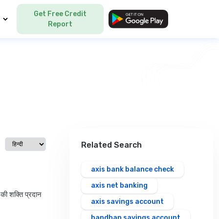
Get Free Credit
Language
Report
Select language
Related Search
axis bank balance check
axis net banking
 की शक्ति प्रदान
axis savings account
bandhan savings account