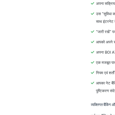
अपना सक्रिय 
उस “सुविधा का
साथ इंटरनेट ब
“जारी रखें” प
आपको अपने रज
अपना BOI ATM
एक मजबूत पासव
नियम एवं शर्त
आपका नेट बैं
पुष्टिकरण संदे
व्यक्तिगत बैंकिंग औ