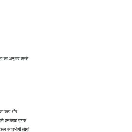
policy
irdai health insurance
guidelines
is dental treatment covered in
health insurance
life insurance vs health
insurance
ता का अनुभव करते
list of health insurance
companies
maternity health insurance
mediclaim health insurance
mediclaim vs health insurance
need of health insurance
त्सा व्यय और
personal accident health
पकी तनख्वाह वापस
insurance
एकल वेतनभोगी लोगों