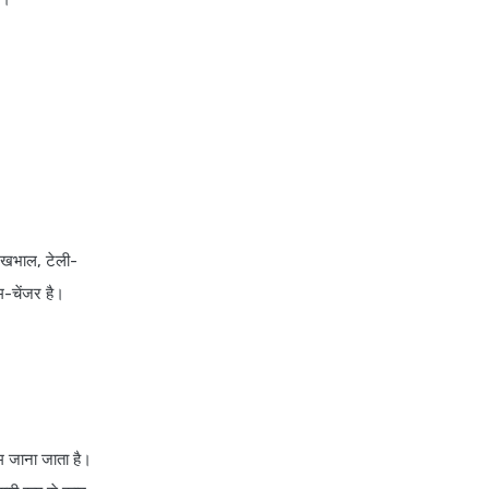
health insurance renewal
process
health insurance stocks india
health insurance surat
health insurance tax benefits
80d
health insurance thane
देखभाल, टेली-
health insurance tirunelveli
ेम-चेंजर है।
health insurance top up plan
comparison
health insurance trichy
health insurance udaipur
health insurance vadodara
कम जाना जाता है।
health insurance varanasi