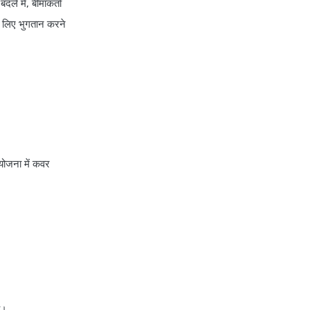
ले में, बीमाकर्ता
health insurance jodhpur
े लिए भुगतान करने
health insurance kolkata
health insurance lucknow
health insurance madurai
।
health insurance mumbai
health insurance mysore
health insurance nagpur
 योजना में कवर
health insurance noida
health insurance patna
health insurance portability
health insurance premium
calculator
health insurance pune
health insurance rajkot
च।