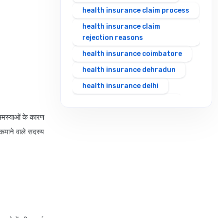
health insurance claim process
health insurance claim
rejection reasons
health insurance coimbatore
health insurance dehradun
health insurance delhi
health insurance gurgaon
 समस्याओं के कारण
health insurance guwahati
य कमाने वाले सदस्य
health insurance hubli
health insurance hyderabad
health insurance in rajasthan
health insurance indore
health insurance jabalpur
health insurance jaipur