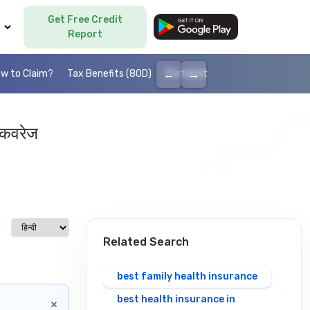
Get Free Credit
Language
Report
←
→
w to Claim?
Tax Benefits (80D)
Portability
Cashless health I
 कवरेज
Select language
Related Search
best family health insurance
best health insurance in
×