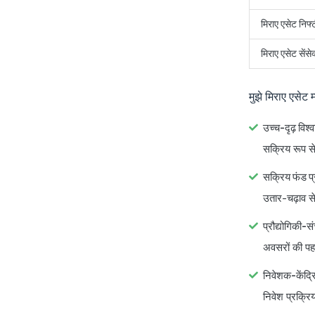
मिराए एसेट निफ्
मिराए एसेट सेंसे
मुझे मिराए एसेट 
उच्च-दृढ़ विश्व
सक्रिय रूप से 
सक्रिय फंड प्
उतार-चढ़ाव स
प्रौद्योगिकी-स
अवसरों की पहच
निवेशक-केंद्र
निवेश प्रक्रि