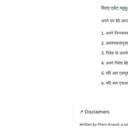
मिराए एसेट म्यू
अपने घर बैठे आरा
अपने फिनकवर ख
आवश्यकतानुसार
निवेश के अंतर्
अपने निवेश क्
यदि आप एकमुश्त
यदि आप एसआईपी 
📌 Disclaimers
Written by Prem Anand, a con