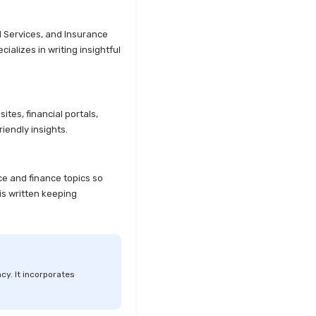
l Services, and Insurance
alizes in writing insightful
tes, financial portals,
iendly insights.
ce and finance topics so
is written keeping
cy. It incorporates