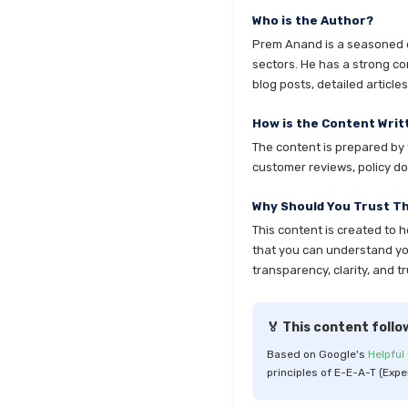
Who is the Author?
Prem Anand is a seasoned co
sectors. He has a strong co
blog posts, detailed articl
How is the Content Writ
The content is prepared by t
customer reviews, policy do
Why Should You Trust T
This content is created to 
that you can understand your
transparency, clarity, and tr
🏅 This content follo
Based on Google's
Helpful
principles of E-E-A-T (Expe