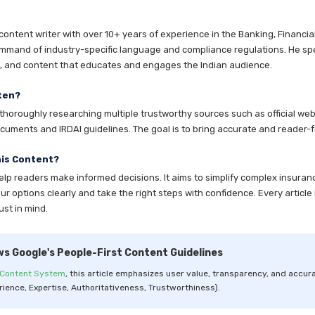
ntent writer with over 10+ years of experience in the Banking, Financia
mmand of industry-specific language and compliance regulations. He speci
es, and content that educates and engages the Indian audience.
ten?
horoughly researching multiple trustworthy sources such as official websi
cuments and IRDAI guidelines. The goal is to bring accurate and reader-fr
his Content?
help readers make informed decisions. It aims to simplify complex insuran
 options clearly and take the right steps with confidence. Every article 
ust in mind.
ws Google's People-First Content Guidelines
 Content System
, this article emphasizes user value, transparency, and accura
rience, Expertise, Authoritativeness, Trustworthiness).