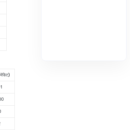
्रेडिट)
41
.00
0
2