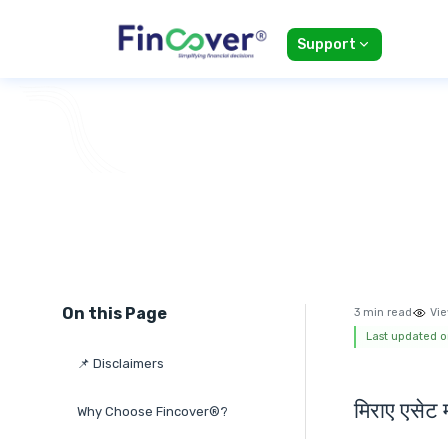
Support
On this Page
3 min read
Vie
Last updated o
📌 Disclaimers
मिराए एसेट 
Why Choose Fincover®?