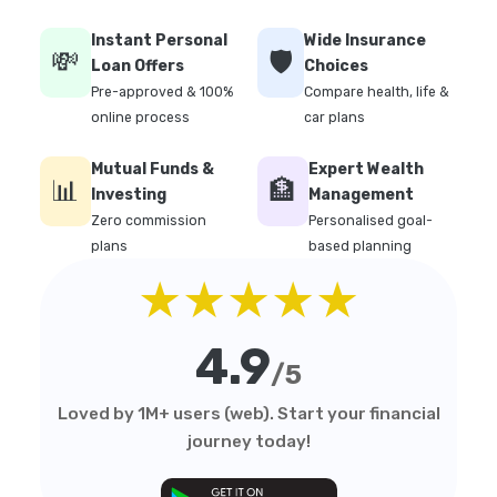
Instant Personal
Wide Insurance
💸
🛡️
Loan Offers
Choices
Pre-approved & 100%
Compare health, life &
online process
car plans
Mutual Funds &
Expert Wealth
📊
🏦
Investing
Management
Zero commission
Personalised goal-
plans
based planning
★★★★★
4.9
/5
Loved by 1M+ users (web). Start your financial
journey today!