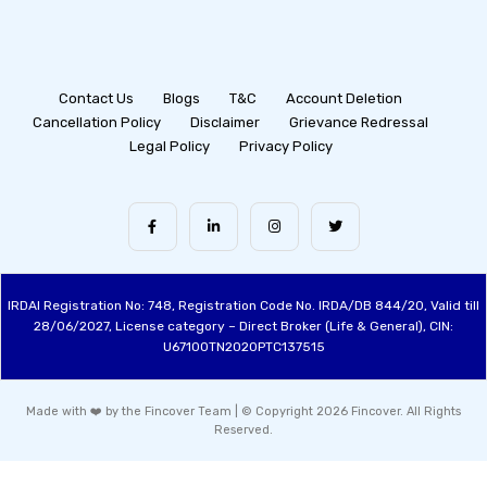
Contact Us
Blogs
T&C
Account Deletion
Cancellation Policy
Disclaimer
Grievance Redressal
Legal Policy
Privacy Policy
IRDAI Registration No: 748, Registration Code No. IRDA/DB 844/20, Valid till
28/06/2027, License category – Direct Broker (Life & General), CIN:
U67100TN2020PTC137515
Made with ❤️ by the Fincover Team | © Copyright 2026 Fincover. All Rights
Reserved.