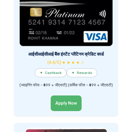
आईसीआईसीआई बैंक इंस्टेंट प्लैटिनम क्रेडिट कार्ड
(4.4/5) ★ ★ ★ ★ ☆
✦
Cashback
✦
Rewards
(ज्वाइनिंग फीस – ₹499 + जीएसटी) (वार्षिक फीस – ₹499 + जीएसटी)
Apply Now