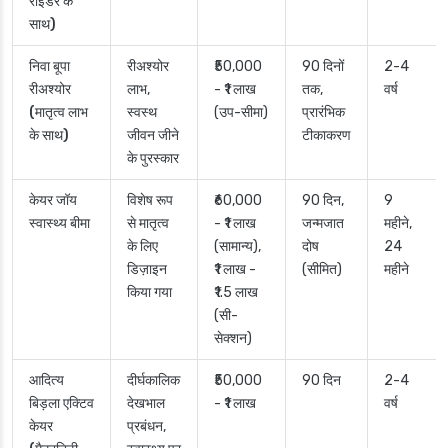
राइडर के
साथ)
निवा बूपा
रीअश्योर
₹50,000
90 दिनों
2-4
रीअश्योर
लाभ,
- ₹1 लाख
तक,
वर्ष
(मातृत्व लाभ
स्वस्थ
(उप-सीमा)
प्रारंभिक
के साथ)
जीवन जीने
टीकाकरण
के पुरस्कार
केयर जॉय
विशेष रूप
₹60,000
90 दिन,
9
स्वास्थ्य बीमा
से मातृत्व
- ₹1 लाख
जन्मजात
महीने,
के लिए
(सामान्य),
दोष
24
डिज़ाइन
₹1 लाख -
(सीमित)
महीने
किया गया
₹1.5 लाख
(सी-
सेक्शन)
आदित्य
दीर्घकालिक
₹50,000
90 दिन
2-4
बिड़ला एक्टिव
देखभाल
- ₹1 लाख
वर्ष
केयर
प्रबंधन,