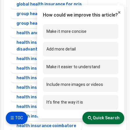
global health insurance for nris
×
group health insurance
How could we improve this article?
group health insurance vs individual
Make it more concise
health and disability insurance
health insurance advantages and
disadvantages
Add more detail
health insurance ahmedabad
Make it easier to understand
health insurance amritsar
health insurance bangalore
Include more images or videos
health insurance bhopal
health insurance chennai
It's fine the way it is
health insurance claim process
health insurance claim rejection reasons
☰ TOC
Quick Search
health insurance coimbatore