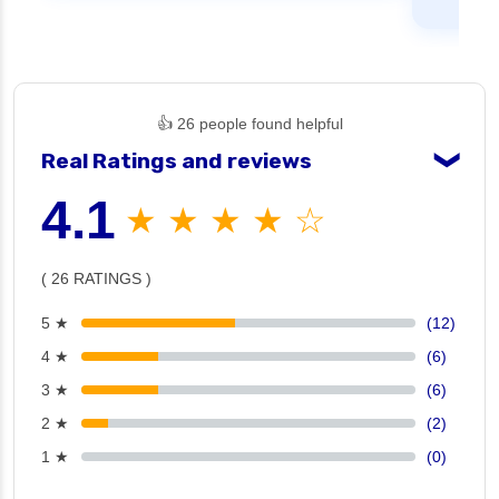
👍 26 people found helpful
Real Ratings and reviews
❯
4.1
★ ★ ★ ★ ☆
( 26 RATINGS )
5 ★
(12)
4 ★
(6)
3 ★
(6)
2 ★
(2)
1 ★
(0)