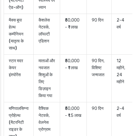
(मैटरनिटी
स्वास्थ्य पर
ऐड-ऑन)
ध्यान
मैक्स बूपा
कैशलेस
₹50,000
90 दिन
2-4
हेल्थ
नेटवर्क,
- ₹1 लाख
वर्ष
कम्पैनियन
लॉयल्टी
(मातृत्व के
एडिशन
साथ)
स्टार मदर
माताओं और
₹50,000
90 दिन,
12
केयर
नवजात
- ₹1 लाख
विशिष्ट
महीने,
इंश्योरेंस
शिशुओं के
जन्मजात
24
लिए
महीने
डिज़ाइन
किया गया
मणिपालसिग्ना
वैश्विक
₹50,000
90 दिन
2-4
प्रोहेल्थ
नेटवर्क,
- ₹1.5 लाख
वर्ष
(मैटरनिटी
वेलनेस
राइडर के
प्रोग्राम