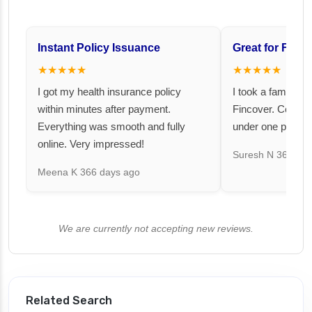
Instant Policy Issuance
Great for Famil
★★★★★
★★★★★
I got my health insurance policy
I took a family fl
within minutes after payment.
Fincover. Covere
Everything was smooth and fully
under one premiu
online. Very impressed!
Suresh N
367 day
Meena K
366 days ago
We are currently not accepting new reviews.
Related Search