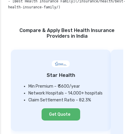
- [Best Health Insurance Family](/insurance/health/best-
Compare & Apply Best Health Insurance
Providers in India
Star Health
Min Premium – ₹ 3600/year
Network Hospitals – 14,000+ hospitals
Mi
Claim Settlement Ratio – 82.3%
Ne
Cl
Get Quote