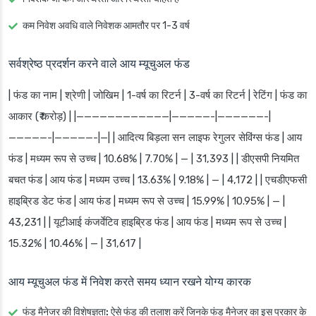
कम निवेश अवधि वाले निवेशक आमतौर पर 1-3 वर्ष
सर्वश्रेष्ठ प्रदर्शन करने वाले आय म्यूचुअल फंड
| फंड का नाम | श्रेणी | जोखिम | 1-वर्ष का रिटर्न | 3-वर्ष का रिटर्न | रेटिंग | फंड का
आकार (₹ करोड़) | |————————————|—————-|——————-|
—————-|—————-|—| | आदित्य बिड़ला सन लाइफ रेगुलर सेविंग्स फंड | आय
फंड | मध्यम रूप से उच्च | 10.68% | 7.70% | — | 31,393 | | डीएसपी नियमित
बचत फंड | आय फंड | मध्यम उच्च | 13.63% | 9.18% | — | 4,172 | | एचडीएफसी
हाइब्रिड डेट फंड | आय फंड | मध्यम रूप से उच्च | 15.99% | 10.95% | — |
43,231 | | यूटीआई कंजर्वेटिव हाइब्रिड फंड | आय फंड | मध्यम रूप से उच्च |
15.32% | 10.46% | — | 31,617 |
आय म्यूचुअल फंड में निवेश करते समय ध्यान रखने योग्य कारक
फंड मैनेजर की विशेषज्ञता:
ऐसे फंड की तलाश करें जिनके फंड मैनेजर का इस प्रकार के