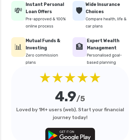
Instant Personal
Wide Insurance
💸
🛡️
Loan Offers
Choices
Pre-approved & 100%
Compare health, life &
online process
car plans
Mutual Funds &
Expert Wealth
📊
🏦
Investing
Management
Zero commission
Personalised goal-
plans
based planning
★★★★★
4.9
/5
Loved by 1M+ users (web). Start your financial
journey today!