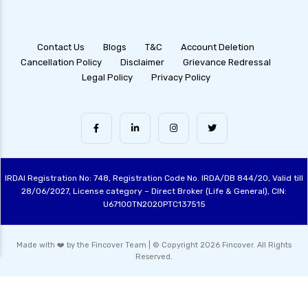
Contact Us
Blogs
T&C
Account Deletion
Cancellation Policy
Disclaimer
Grievance Redressal
Legal Policy
Privacy Policy
IRDAI Registration No: 748, Registration Code No. IRDA/DB 844/20, Valid till
28/06/2027, License category – Direct Broker (Life & General), CIN:
U67100TN2020PTC137515
Made with ❤️ by the Fincover Team | © Copyright 2026 Fincover. All Rights
Reserved.