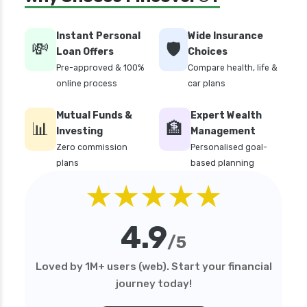
personal loan in coimbatore
personal loan in delhi
Instant Personal
Wide Insurance
💸
🛡️
personal loan in hyderabad
Loan Offers
Choices
Pre-approved & 100%
Compare health, life &
personal loan in karnataka
online process
car plans
personal loan in kerala
Mutual Funds &
Expert Wealth
personal loan in lucknow
📊
🏦
Investing
Management
personal loan in madurai
Zero commission
Personalised goal-
plans
based planning
personal loan in maharashtra
★★★★★
personal loan in mumbai
personal loan in tamilnadu
4.9
personal loan in telangana
/5
personal loan in tirunelveli
Loved by 1M+ users (web). Start your financial
personal loan in trichy
journey today!
personal loan in uttar pradesh