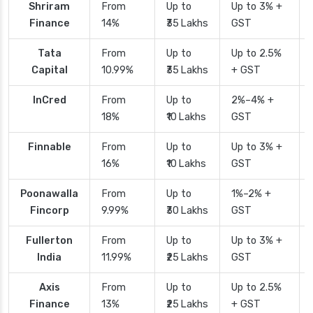
Shriram
From
Up to
Up to 3% +
Finance
14%
₹35 Lakhs
GST
Tata
From
Up to
Up to 2.5%
Capital
10.99%
₹35 Lakhs
+ GST
InCred
From
Up to
2%–4% +
18%
₹10 Lakhs
GST
Finnable
From
Up to
Up to 3% +
16%
₹10 Lakhs
GST
Poonawalla
From
Up to
1%–2% +
Fincorp
9.99%
₹30 Lakhs
GST
Fullerton
From
Up to
Up to 3% +
India
11.99%
₹25 Lakhs
GST
Axis
From
Up to
Up to 2.5%
Finance
13%
₹25 Lakhs
+ GST