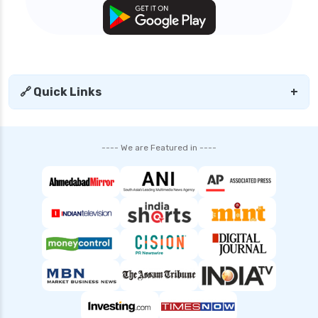
personal loan interest rates
personal loan with low salary
personal loans for medical emergency
sbi personal loan interest rates
🔗 Quick Links
+
shriram finance personal loan interest rate
smfg india personal loan interest rate
---- We are Featured in ----
tata capital personal loan interest rate
top 10 Personal loan apps
top10 rbi approved loan apps
what is a personal loan