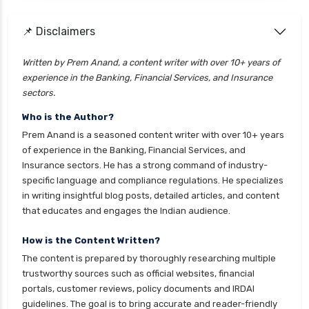
personal loan eligibility cholamandalam
📌 Disclaimers
finance
personal loan eligibility hdfc
Written by Prem Anand, a content writer with over 10+ years of
experience in the Banking, Financial Services, and Insurance
personal loan eligibility icici
sectors.
personal loan eligibility idfc
Who is the Author?
personal loan eligibility incred
Prem Anand is a seasoned content writer with over 10+ years
personal loan eligibility indusind bank
of experience in the Banking, Financial Services, and
Insurance sectors. He has a strong command of industry-
personal loan eligibility kotak
specific language and compliance regulations. He specializes
personal loan eligibility shriram
in writing insightful blog posts, detailed articles, and content
that educates and engages the Indian audience.
personal loan eligibility tata capital
personal loan eligibility yes bank
How is the Content Written?
The content is prepared by thoroughly researching multiple
personal loan for ca
trustworthy sources such as official websites, financial
personal loan for defence personnel
portals, customer reviews, policy documents and IRDAI
guidelines. The goal is to bring accurate and reader-friendly
personal loan for doctors