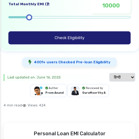
Total Monthly EMI (₹):
Check Eligibility
4001+ users Checked Pre-loan Eligibility
Select langua
Last updated on: June 16, 2025
Author
Reviewed by
Prem Anand
GuruMoorthy A
4 min read
Views:
424
Personal Loan EMI Calculator