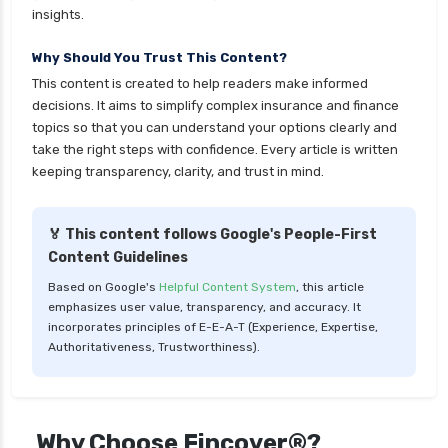
insights.
personal loan for home renovation
Why Should You Trust This Content?
personal loan for it professionals
This content is created to help readers make informed
personal loan for marriage
decisions. It aims to simplify complex insurance and finance
personal loan for nri
topics so that you can understand your options clearly and
take the right steps with confidence. Every article is written
personal loan for pensioners
keeping transparency, clarity, and trust in mind.
personal loan for salaried individuals
personal loan for self employed
🏅 This content follows Google's People-First
Content Guidelines
personal loan for women
Based on Google's
Helpful Content System
, this article
personal loan in 10 minutes
emphasizes user value, transparency, and accuracy. It
personal loan in andhra pradesh
incorporates principles of E-E-A-T (Experience, Expertise,
Authoritativeness, Trustworthiness).
personal loan in bangalore
personal loan in chennai
personal loan in cochin
Why Choose Fincover®?