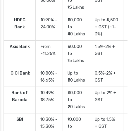
30.00%
to
GST
₹15 Lakhs
HDFC
10.90% –
₹50,000
Up to ₹6,500
2
Bank
24.00%
to
+ GST (~1–
₹40 Lakhs
3%)
Axis Bank
From
₹50,000
1.5%–2% +
2
~11.25%
to
GST
₹15 Lakhs
ICICI Bank
10.80% –
Up to
0.5%–2% +
2
16.65%
₹50 Lakhs
GST
Bank of
10.49% –
₹30,000
Up to 2% +
4
Baroda
18.75%
to
GST
₹20 Lakhs
SBI
10.30% –
₹10,000
Up to 1.5%
2
15.30%
to
+ GST
d