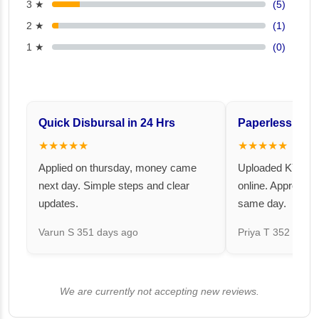
3 ★
(5)
2 ★
(1)
1 ★
(0)
Quick Disbursal in 24 Hrs
Paperless and 
★★★★★
★★★★★
Applied on thursday, money came
Uploaded KYC an
next day. Simple steps and clear
online. Approval 
updates.
same day.
Varun S
351 days ago
Priya T
352 days 
We are currently not accepting new reviews.