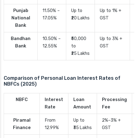
Punjab
11.50% –
Up to
Up to 1% +
2
National
17.05%
₹20 Lakhs
GST
Bank
Bandhan
10.50% –
₹50,000
Up to 3% +
4
Bank
12.55%
to
GST
₹25 Lakhs
Comparison of Personal Loan Interest Rates of
NBFCs (2025)
NBFC
Interest
Loan
Processing
Rate
Amount
Fee
Piramal
From
Up to
2%–3% +
Finance
12.99%
₹35 Lakhs
GST