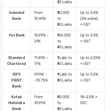
₹35 Lakhs
IndusInd
From
₹30,000
Up to 3.5%
2
Bank
10.49%
to
(2% online)
₹50 Lakhs
+ GST
Yes Bank
10.99% –
₹100,000
Up to 2.5%
2
21%
to
+ GST
₹40 Lakhs
Standard
11.49% –
₹1 Lakh to
Up to 2.25%
4
Chartered
17%
₹50 Lakhs
+ GST
IDFC
9.99% –
₹1 Lakh to
Up to 3.5%
2
FIRST
~10.75%
₹50 Lakhs
+ GST
Bank
Kotak
From
₹50,000
1%–2.5% +
2
Mahindra
10.99%
to
GST
Bank
₹40 Lakhs