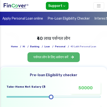
Support
Apply Personal Loan online
Pre-Loan Eligibility Checker
Interes
₹40 लाख पर्सनल लोन
Home
/
Hi
/
Banking
/
Loan
/
Personal
/
40 Lakh Personal Loan
पर्सनल लोन के लिए आवेदन करें
Pre-loan Eligibility checker
Take-Home Net Salary (₹):