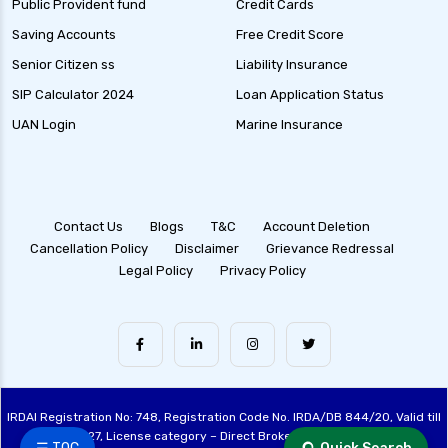
Public Provident fund
Credit Cards
Saving Accounts
Free Credit Score
Senior Citizen ss
Liability Insurance
SIP Calculator 2024
Loan Application Status
UAN Login
Marine Insurance
Contact Us
Blogs
T&C
Account Deletion
Cancellation Policy
Disclaimer
Grievance Redressal
Legal Policy
Privacy Policy
IRDAI Registration No: 748, Registration Code No. IRDA/DB 844/20, Valid till
28/06/2027, License category – Direct Broker (Life & General), CIN: