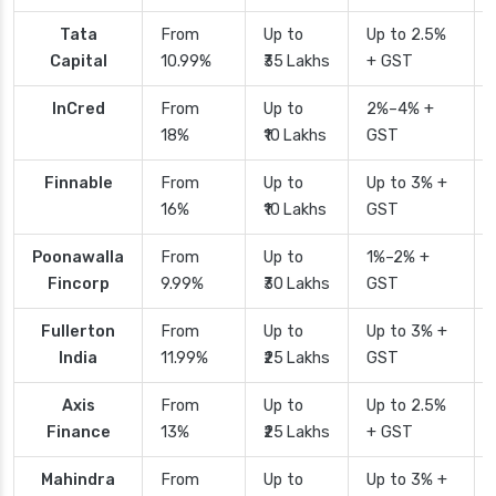
Tata
From
Up to
Up to 2.5%
Capital
10.99%
₹35 Lakhs
+ GST
InCred
From
Up to
2%–4% +
18%
₹10 Lakhs
GST
Finnable
From
Up to
Up to 3% +
16%
₹10 Lakhs
GST
Poonawalla
From
Up to
1%–2% +
Fincorp
9.99%
₹30 Lakhs
GST
Fullerton
From
Up to
Up to 3% +
India
11.99%
₹25 Lakhs
GST
Axis
From
Up to
Up to 2.5%
Finance
13%
₹25 Lakhs
+ GST
Mahindra
From
Up to
Up to 3% +