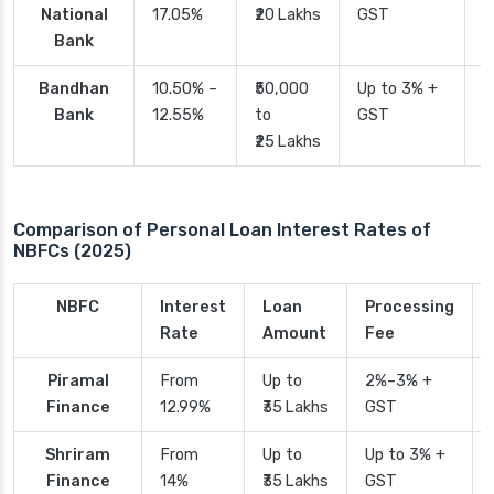
National
17.05%
₹20 Lakhs
GST
Bank
Bandhan
10.50% –
₹50,000
Up to 3% +
4
Bank
12.55%
to
GST
₹25 Lakhs
Comparison of Personal Loan Interest Rates of
NBFCs (2025)
NBFC
Interest
Loan
Processing
Rate
Amount
Fee
Piramal
From
Up to
2%–3% +
Finance
12.99%
₹35 Lakhs
GST
Shriram
From
Up to
Up to 3% +
Finance
14%
₹35 Lakhs
GST