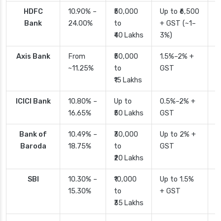
HDFC
10.90% –
₹50,000
Up to ₹6,500
2
Bank
24.00%
to
+ GST (~1–
₹40 Lakhs
3%)
Axis Bank
From
₹50,000
1.5%–2% +
2
~11.25%
to
GST
₹15 Lakhs
ICICI Bank
10.80% –
Up to
0.5%–2% +
2
16.65%
₹50 Lakhs
GST
Bank of
10.49% –
₹30,000
Up to 2% +
4
Baroda
18.75%
to
GST
₹20 Lakhs
SBI
10.30% –
₹10,000
Up to 1.5%
2
15.30%
to
+ GST
d
₹35 Lakhs