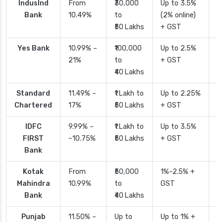
IndusInd
From
₹30,000
Up to 3.5%
2
Bank
10.49%
to
(2% online)
₹50 Lakhs
+ GST
Yes Bank
10.99% –
₹100,000
Up to 2.5%
2
21%
to
+ GST
₹40 Lakhs
Standard
11.49% –
₹1 Lakh to
Up to 2.25%
4
Chartered
17%
₹50 Lakhs
+ GST
IDFC
9.99% –
₹1 Lakh to
Up to 3.5%
2
FIRST
~10.75%
₹50 Lakhs
+ GST
Bank
Kotak
From
₹50,000
1%–2.5% +
2
Mahindra
10.99%
to
GST
Bank
₹40 Lakhs
Punjab
11.50% –
Up to
Up to 1% +
2