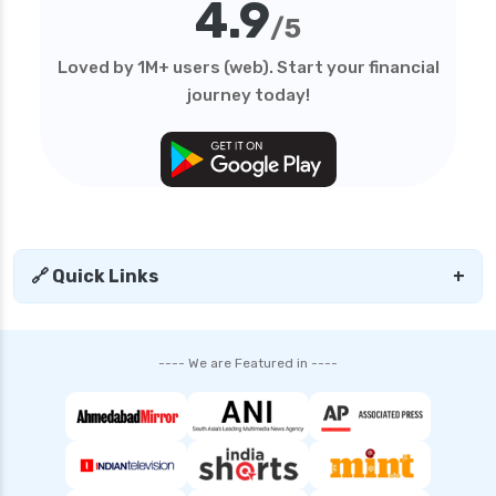
4.9
personal loan in telangana
/5
personal loan in tirunelveli
Loved by 1M+ users (web). Start your financial
personal loan in trichy
journey today!
personal loan in uttar pradesh
personal loan interest rates
personal loan with low salary
personal loans for medical emergency
sbi personal loan interest rates
🔗 Quick Links
+
shriram finance personal loan interest rate
smfg india personal loan interest rate
---- We are Featured in ----
tata capital personal loan interest rate
top 10 Personal loan apps
top10 rbi approved loan apps
what is a personal loan