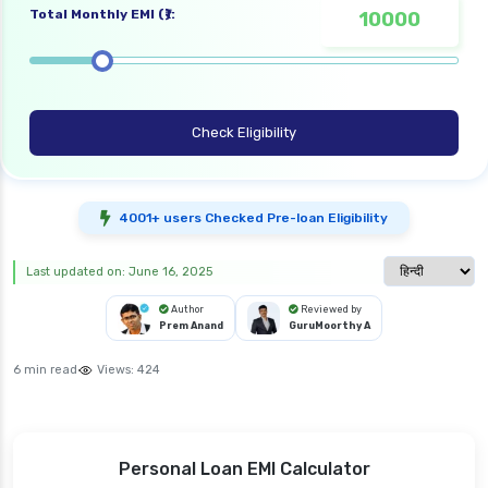
Total Monthly EMI (₹):
Check Eligibility
4001+ users Checked Pre-loan Eligibility
Select langua
Last updated on: June 16, 2025
Author
Reviewed by
Prem Anand
GuruMoorthy A
6 min read
Views:
424
Personal Loan EMI Calculator