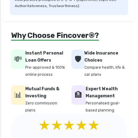
Authoritativeness, Trustworthiness).
personal loan in bangalore
personal loan in chennai
personal loan in cochin
Why Choose Fincover®?
personal loan in coimbatore
personal loan in delhi
Instant Personal
Wide Insurance
💸
🛡️
personal loan in hyderabad
Loan Offers
Choices
Pre-approved & 100%
Compare health, life &
personal loan in karnataka
online process
car plans
personal loan in kerala
Mutual Funds &
Expert Wealth
personal loan in lucknow
📊
🏦
Investing
Management
personal loan in madurai
Zero commission
Personalised goal-
plans
based planning
personal loan in maharashtra
★★★★★
personal loan in mumbai
personal loan in tamilnadu