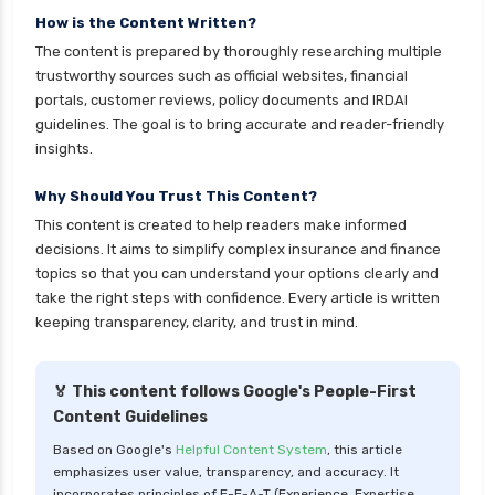
personal loan eligibility yes bank
How is the Content Written?
The content is prepared by thoroughly researching multiple
personal loan for ca
trustworthy sources such as official websites, financial
personal loan for defence personnel
portals, customer reviews, policy documents and IRDAI
guidelines. The goal is to bring accurate and reader-friendly
personal loan for doctors
insights.
personal loan for home renovation
Why Should You Trust This Content?
personal loan for it professionals
This content is created to help readers make informed
personal loan for marriage
decisions. It aims to simplify complex insurance and finance
personal loan for nri
topics so that you can understand your options clearly and
take the right steps with confidence. Every article is written
personal loan for pensioners
keeping transparency, clarity, and trust in mind.
personal loan for salaried individuals
personal loan for self employed
🏅 This content follows Google's People-First
Content Guidelines
personal loan for women
Based on Google's
Helpful Content System
, this article
personal loan in 10 minutes
emphasizes user value, transparency, and accuracy. It
personal loan in andhra pradesh
incorporates principles of E-E-A-T (Experience, Expertise,