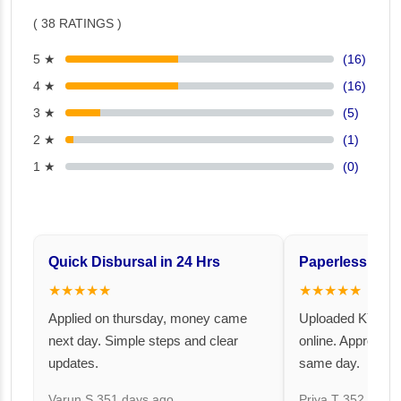
( 38 RATINGS )
5 ★
(16)
4 ★
(16)
3 ★
(5)
2 ★
(1)
1 ★
(0)
Quick Disbursal in 24 Hrs
Paperless and 
★★★★★
★★★★★
Applied on thursday, money came
Uploaded KYC an
next day. Simple steps and clear
online. Approval 
updates.
same day.
Varun S
351 days ago
Priya T
352 days 