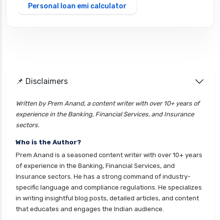
Personal loan emi calculator
Personal loan interest rate
personal loan application process
personal loan eligibility axis
personal loan eligibility cholamandalam
📌 Disclaimers
finance
personal loan eligibility hdfc
Written by Prem Anand, a content writer with over 10+ years of
experience in the Banking, Financial Services, and Insurance
personal loan eligibility icici
sectors.
personal loan eligibility idfc
Who is the Author?
personal loan eligibility incred
Prem Anand is a seasoned content writer with over 10+ years
personal loan eligibility indusind bank
of experience in the Banking, Financial Services, and
Insurance sectors. He has a strong command of industry-
personal loan eligibility kotak
specific language and compliance regulations. He specializes
personal loan eligibility shriram
in writing insightful blog posts, detailed articles, and content
that educates and engages the Indian audience.
personal loan eligibility tata capital